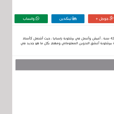
جوجل +
لينكدين
واتساب
إسمي الكامل الحسين مزواد ، مغربي الجنسية ، عمري 42 سنة ، أعيش وأعمل في برشلونة بإسبانيا ، حيث أشتغل كأستاذ
 ببرشلونة أعشق التدوين المعلوماتي ومهتم بكل ما هو جديد في