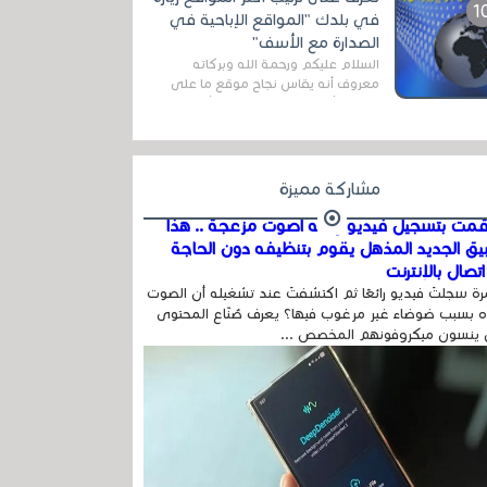
المج...
في بلدك "المواقع الإباحية في
الصدارة مع الأسف"
السلام عليكم ورحمة الله وبركاته
معروف أنه يقاس نجاح موقع ما على
شبكة الأنترنت بعدة مقاييس ، أهمها
عداد الزائرين للموقع، ويتم معرفة ذلك
في...
مشاركة مميزة
مت بتسجيل فيديو وفيه أصوت مزعجة .. هذا
بيق الجديد المذهل يقوم بتنظيفه دون الحاجة
تصال بالإنترنت
ة سجلتَ فيديو رائعًا ثم اكتشفتَ عند تشغيله أن الصوت
 بسبب ضوضاء غير مرغوب فيها؟ يعرف صُنّاع المحتوى
 ينسون ميكروفونهم المخصص ...