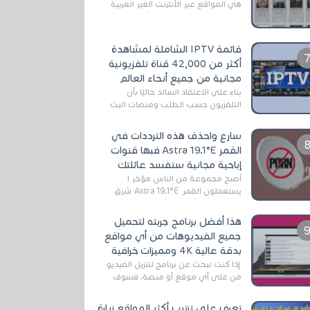
هي المواقع عبر الأنترنت الغير العربية
التي تقدم خدمة تحميل الأفلام على
التورنت ، ومعظم هذه المواقع ل...
قائمة IPTV الشاملة لمشاهدة
أكثر من 42,000 قناة تلفزيونية
مجانية من جميع أنحاء العالم
بناءً على الاعتقاد السائد حاليًا بأن
التلفزيون حسب الطلب ومنصات البث
المباشر تتفوق على التلفزيون الرقمي
الأرضي التقليدي، يُعدّ IPTV-org خيار...
سارع واحذف هذه الترددات في
القمر Astra 19.1°E فبها قنوات
إباحية مجانية ستفسد عائلتك
أصبح مجموعة من الناس مؤخر ا
يستعملون القمر Astra 19.1°E شرق
وذلك بسبب أن هذا الأخير يتوفرعلى
قنوات مميزة جدا تنقل العديد من البرامج
هذا أفضل برنامج جربته لتحميل
اله...
جميع الفيديوهات من أي مواقع
بدقة عالية 4K ومميزات خرافية
إذا كنت تبحث عن برنامج لتنزيل الفيديو
من على أي موقع أو منصة، فسوف
تعثر على عدد لا منتهي من الروابط
الخاصة بالبرامج والتطبيقات في هذا
تعرف على ترتيب أكثر المواقع زيارة