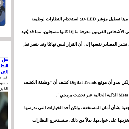
بحسب مصادر مطلعة على المشروع، تدرس شركة ميتا تعطيل مؤشر LED عند استخدام النظارات لوظيفة
لأشخاص القريبين معرفة ما إذا كانوا مسجلين، مما قد يُعيد
ر المصادر نفسها إلى أن القرار ليس نهائيًا وقد يتغير قبل
هل ق
التط
إلى ا
كم مر
حتى الآن، لم يُعرف موعد وصول النموذج الأولي، ولكن يبدو أن موقع Digital Trends كشف أن "وظيفة الكشف
مشوّه
الذين
دية بشأن أمان المستخدم، ولكن أحد الخيارات التي تدرسها
و تخزينها على خوادمها. بدلاً من ذلك، ستستخرج النظارات