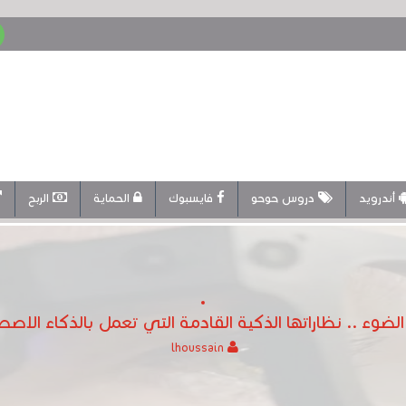
أندرويد
دروس حوحو
فايسبوك
الحماية
الربح
وء .. نظاراتها الذكية القادمة التي تعمل بالذكاء الاصطن
lhoussain