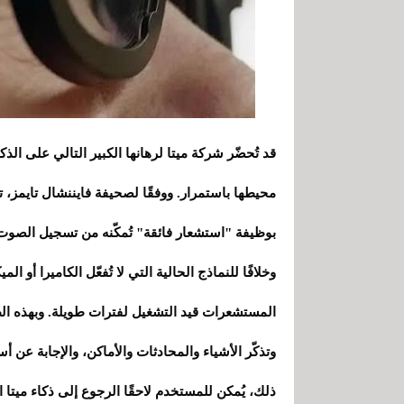
قد تُحضّر شركة ميتا لرهانها الكبير التالي على ال
محيطها باستمرار. ووفقًا لصحيفة فايننشال تايمز،
بوظيفة "استشعار فائقة" تُمكّنه من تسجيل الصوت ب
وخلافًا للنماذج الحالية التي لا تُفعّل الكاميرا أو
المستشعرات قيد التشغيل لفترات طويلة. وبهذه الط
وتذكّر الأشياء والمحادثات والأماكن، والإجابة عن 
ذلك، يُمكن للمستخدم لاحقًا الرجوع إلى ذكاء ميت