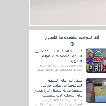
أكثر المواضيع مشاهدة هذا الأسبوع
FIFA 16 MOD 2026 .. قم بتنزيل
النسخة المحدثة APK لهواتف
الأندرويد
هناك بالفعل بعض ألعاب كرة القدم
للهواتف المحمولة التي يمكنك لعبها
رسميًا بتشكيلات مُحدثة لموسم
2025/2026v ومثال على ذلك ألعاب
أحصل الآن على النسخة
مثل EA Sports ...
المدفوعة من تطبيق تروكولر
لمعرفة هوية المتصل التي تحتوي
على مميزات رائعة ستعجبك
أصبح تطبيق Truecaller غني عن
التعريف ويتم إستخدامه من قبل الكثيرين