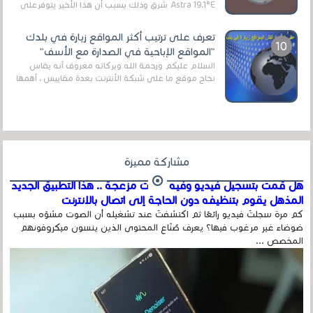
Astra 19.1°E شرق وذلك بسبب أن هذا الأخير يتوفرعلى
قنوات مميزة جدا تنقل العديد من البرامج اله...
تعرف على ترتيب أكثر المواقع زيارة في بلدك
"المواقع الإباحية في الصدارة مع الأسف"
السلام عليكم ورحمة الله وبركاته معروف أنه يقاس
نجاح موقع ما على شبكة الأنترنت بعدة مقاييس ، أهمها
عداد الزائرين للموقع، ويتم معرفة ذلك في...
مشاركة مميزة
هل قمت بتسجيل فيديو وفيه أصوت مزعجة .. هذا التطبيق الجديد
المذهل يقوم بتنظيفه دون الحاجة إلى اتصال بالإنترنت
كم مرة سجلتَ فيديو رائعًا ثم اكتشفتَ عند تشغيله أن الصوت مشوّه بسبب
ضوضاء غير مرغوب فيها؟ يعرف صُنّاع المحتوى الذين ينسون ميكروفونهم
المخصص ...