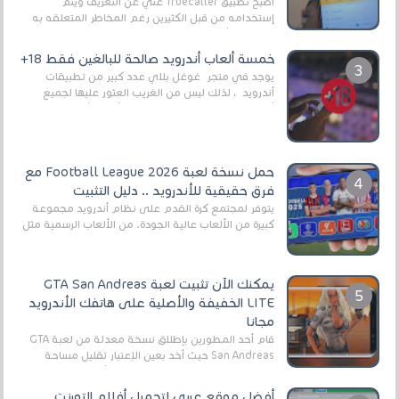
أصبح تطبيق Truecaller غني عن التعريف ويتم
إستخدامه من قبل الكثيرين رغم المخاطر المتعلقه به
وذلك من أجل التخلص من المضايقات الكثيرة في
العال...
خمسة ألعاب أندرويد صالحة للبالغين فقط 18+
يوجد في متجر غوغل بلاي عدد كبير من تطبيقات
أندرويد ، لذلك ليس من الغريب العثور عليها لجميع
أنواع الجماهير. هذه المرة نقدم 5 ألعاب أند...
حمل نسخة لعبة Football League 2026 مع
فرق حقيقية للأندرويد .. دليل التثبيت
يتوفر لمجتمع كرة القدم على نظام أندرويد مجموعة
كبيرة من الألعاب عالية الجودة. من الألعاب الرسمية مثل
EA Sports FC 26 (المعروفة سابقًا باسم ...
يمكنك الآن تثبيت لعبة GTA San Andreas
LITE الخفيفة والأصلية على هاتفك الأندرويد
مجانا
قام أحد المطورين بإطلاق نسخة معدلة من لعبة GTA
San Andreas حيث أخد بعين الإعتبار تقليل مساحة
اللعبة وجعلها خفيفة LITE لهواتف الأندرويد ، وق...
أفضل موقع عربي لتحميل أفلام التورنت