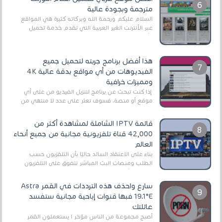
مترجمة وبجودة عالية
السلام عليكم ورحمة الله وبركاته كثيرة هي المواقع
عبر الأنترنت الغير العربية التي تقدم خدمة تحميل
الأفلام على التورنت ، ومعظم هذه المواقع ل...
هذا أفضل برنامج جربته لتحميل جميع
الفيديوهات من أي مواقع بدقة عالية 4K
ومميزات خرافية
إذا كنت تبحث عن برنامج لتنزيل الفيديو من على أي
موقع أو منصة، فسوف تعثر على عدد لا منتهي من
الروابط الخاصة بالبرامج والتطبيقات في هذا المج...
قائمة IPTV الشاملة لمشاهدة أكثر من
42,000 قناة تلفزيونية مجانية من جميع أنحاء
العالم
بناءً على الاعتقاد السائد حاليًا بأن التلفزيون حسب
الطلب ومنصات البث المباشر تتفوق على التلفزيون
الرقمي الأرضي التقليدي، يُعدّ IPTV-org خيار...
سارع واحذف هذه الترددات في القمر Astra
19.1°E فبها قنوات إباحية مجانية ستفسد
عائلتك
أصبح مجموعة من الناس مؤخر ا يستعملون القمر