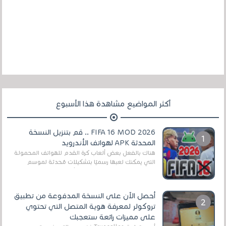
أكثر المواضيع مشاهدة هذا الأسبوع
FIFA 16 MOD 2026 .. قم بتنزيل النسخة
المحدثة APK لهواتف الأندرويد
هناك بالفعل بعض ألعاب كرة القدم للهواتف المحمولة
التي يمكنك لعبها رسميًا بتشكيلات مُحدثة لموسم
2025/2026v ومثال على ذلك ألعاب مثل EA Sports ...
أحصل الآن على النسخة المدفوعة من تطبيق
تروكولر لمعرفة هوية المتصل التي تحتوي
على مميزات رائعة ستعجبك