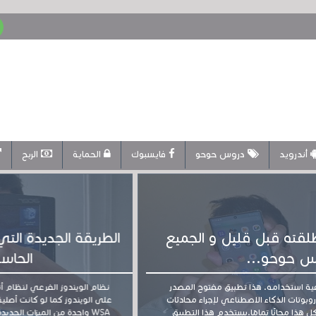
أندرويد
دروس حوحو
فايسبوك
الحماية
الربح
 قبل قليل و الجميع
الطريقة الجديدة التي س
حوحو...
الحاسوب 
Google AI Edge Galler وكيفية استخدامه. هذا تطبيق مفتوح المصدر
الذكاء الاصطناعي لإجراء محادثات
على الويندوز كما لو كانت أصلية، دون
مجانًا تمامًا.يستخدم هذا التطبيق