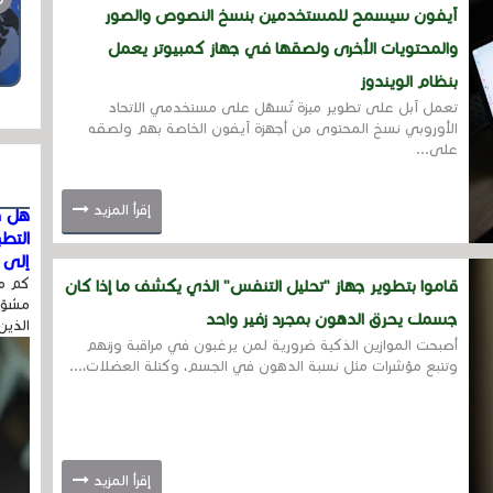
آيفون سيسمح للمستخدمين بنسخ النصوص والصور
والمحتويات الأخرى ولصقها في جهاز كمبيوتر يعمل
بنظام الويندوز
تعمل آبل على تطوير ميزة تُسهّل على مستخدمي الاتحاد
الأوروبي نسخ المحتوى من أجهزة آيفون الخاصة بهم ولصقه
على...
إقرأ المزيد
هل ق
التط
إلى ا
كم مر
قاموا بتطوير جهاز "تحليل التنفس" الذي يكشف ما إذا كان
مشوّه
جسمك يحرق الدهون بمجرد زفير واحد
الذين
أصبحت الموازين الذكية ضرورية لمن يرغبون في مراقبة وزنهم
وتتبع مؤشرات مثل نسبة الدهون في الجسم، وكتلة العضلات،...
إقرأ المزيد