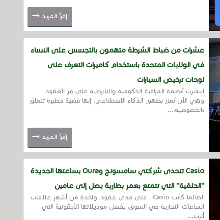
إقرأ المزيد
عشرات من ضباط الشرطة متهمون بالتجسس على النساء
في الولايات المتحدة باستخدام كاميرات التعرف على
لوحات ترخيص السيارات
انتشرت أنظمة المراقبة الحكومية والشرطية على مر العقود،
وهي الآن تُعزز بظهور الذكاء الاصطناعي. إنها قضية خطيرة تتعلق
بالخصوصية،...
إقرأ المزيد
Casio تتحدى شركتي سامسونج وOura بساعتها الجديدة
"الحلقية" التي تتمتع بعمر بطارية يصل إلى عامين
لطالما كانت Casio ، على مدى عقود، واحدة من أشهر علامات
الساعات التجارية في السوق، بفضل موديلاتها الأيقونية التي
أثرت...