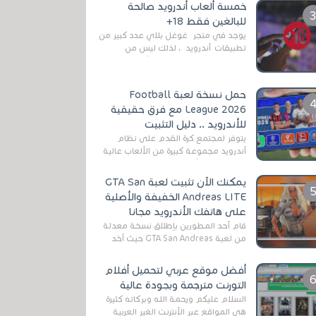
خمسة ألعاب أندرويد صالحة
التخلص من المضايقات الكثيرة في
للبالغين فقط 18+
العال...
يوجد في متجر غوغل بلاي عدد كبير من
تطبيقات أندرويد ، لذلك ليس من
الغريب العثور عليها لجميع أنواع
الجماهير. هذه المرة نقدم 5 ألعاب أند...
حمل نسخة لعبة Football
League 2026 مع فرق حقيقية
للأندرويد .. دليل التثبيت
يتوفر لمجتمع كرة القدم على نظام
أندرويد مجموعة كبيرة من الألعاب عالية
الجودة. من الألعاب الرسمية مثل EA
Sports FC 26 (المعروفة سابقًا باسم ...
يمكنك الآن تثبيت لعبة GTA San
Andreas LITE الخفيفة والأصلية
على هاتفك الأندرويد مجانا
قام أحد المطورين بإطلاق نسخة معدلة
من لعبة GTA San Andreas حيث أخد
بعين الإعتبار تقليل مساحة اللعبة
وجعلها خفيفة LITE لهواتف الأندرويد ،
أفضل موقع عربي لتحميل أفلام
وق...
التورنت مترجمة وبجودة عالية
السلام عليكم ورحمة الله وبركاته كثيرة
هي المواقع عبر الأنترنت الغير العربية