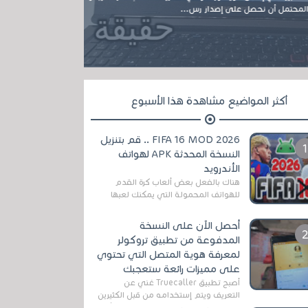
مل أن نحصل على إصدار رس...
أكثر المواضيع مشاهدة هذا الأسبوع
FIFA 16 MOD 2026 .. قم بتنزيل
النسخة المحدثة APK لهواتف
الأندرويد
هناك بالفعل بعض ألعاب كرة القدم
للهواتف المحمولة التي يمكنك لعبها
رسميًا بتشكيلات مُحدثة لموسم
2025/2026v ومثال على ذلك ألعاب
أحصل الآن على النسخة
مثل EA Sports ...
المدفوعة من تطبيق تروكولر
لمعرفة هوية المتصل التي تحتوي
على مميزات رائعة ستعجبك
أصبح تطبيق Truecaller غني عن
التعريف ويتم إستخدامه من قبل الكثيرين
رغم المخاطر المتعلقه به وذلك من أجل