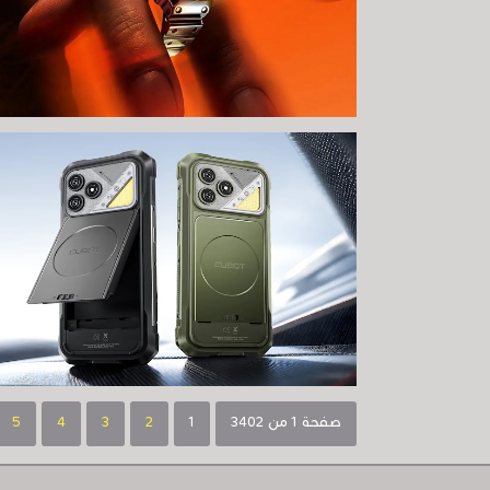
صفحة 1 من 3402
1
2
3
4
5