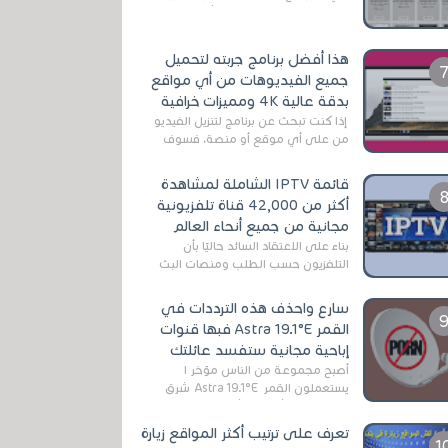
التي تقدم خدمة تحميل الأفلام على
التورنت ، ومعظم هذه المواقع ل...
هذا أفضل برنامج جربته لتحميل
جميع الفيديوهات من أي مواقع
بدقة عالية 4K ومميزات خرافية
إذا كنت تبحث عن برنامج لتنزيل الفيديو
من على أي موقع أو منصة، فسوف
تعثر على عدد لا منتهي من الروابط
الخاصة بالبرامج والتطبيقات في هذا
قائمة IPTV الشاملة لمشاهدة
المج...
أكثر من 42,000 قناة تلفزيونية
مجانية من جميع أنحاء العالم
بناءً على الاعتقاد السائد حاليًا بأن
التلفزيون حسب الطلب ومنصات البث
المباشر تتفوق على التلفزيون الرقمي
الأرضي التقليدي، يُعدّ IPTV-org خيار...
سارع واحذف هذه الترددات في
القمر Astra 19.1°E فبها قنوات
إباحية مجانية ستفسد عائلتك
أصبح مجموعة من الناس مؤخر ا
يستعملون القمر Astra 19.1°E شرق
وذلك بسبب أن هذا الأخير يتوفرعلى
قنوات مميزة جدا تنقل العديد من البرامج
تعرف على ترتيب أكثر المواقع زيارة
اله...