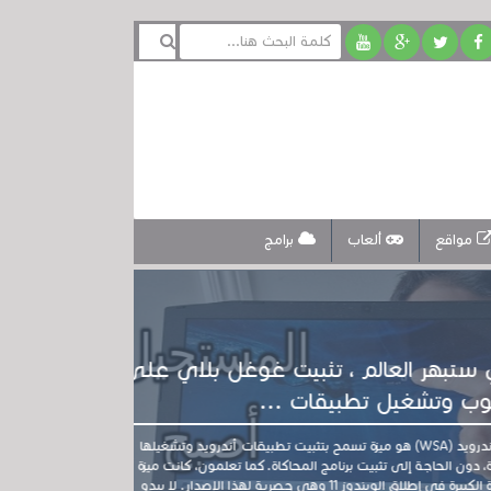
مواقع
ألعاب
برامج
تبهر العالم ، تثبيت غوغل بلاي على
وتشغيل تطبيقات ...
نظام الويندوز الفرعي لنظام أندرويد (WSA) هو ميزة تسمح بتثبيت تطبيقات أندرويد وتشغيلها
هل مازلت لم تق
 الحاجة إلى تثبيت برنامج المحاكاة. كما تعلمون، كانت ميزة
أو ستلاحظه ه
WSA واحدة من الميزات الجديدة الكبيرة في إطلاق الويندوز 11 وهي حصرية لهذا الإصدار. لا يبدو
وظائف نظام الت