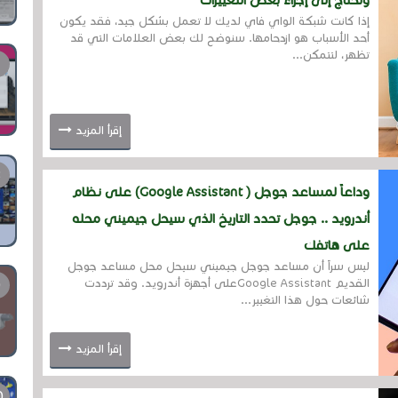
وتحتاج إلى إجراء بعض التغييرات
إذا كانت شبكة الواي فاي لديك لا تعمل بشكل جيد، فقد يكون
أحد الأسباب هو ازدحامها. سنوضح لك بعض العلامات التي قد
تظهر، لتتمكن...
إقرأ المزيد
وداعاً لمساعد جوجل ( Google Assistant) على نظام
أندرويد .. جوجل تحدد التاريخ الذي سيحل جيميني محله
على هاتفك
ليس سراً أن مساعد جوجل جيميني سيحل محل مساعد جوجل
القديم Google Assistantعلى أجهزة أندرويد. وقد ترددت
شائعات حول هذا التغيير...
إقرأ المزيد