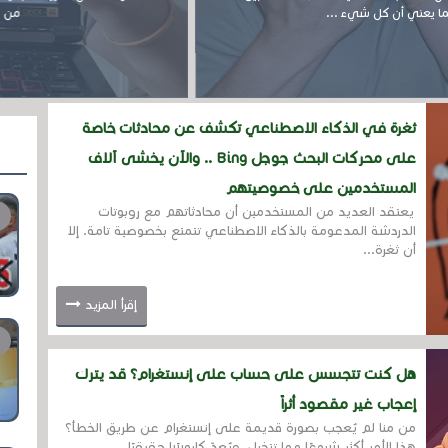
عني أن كل شيء ...
من المحت
ثغرة في الذكاء الاصطناعي تكشف عن محادثات خاصة
على محركات البحث جوجل Bing .. والآن يخشى آلاف
المستخدمين على خصوصيتهم
يعتقد العديد من المستخدمين أن محادثاتهم مع روبوتات
الدردشة المدعومة بالذكاء الاصطناعي تتمتع بخصوصية تامة. إلا
أن ثغرة...
إقرأ المزيد
هل كنت تتجسس على حساب على إنستغرام؟ قد يترك
إعجاب غير مقصود أثراً
من منا لم يُعجب بصورة قديمة على إنستغرام عن طريق الخطأ؟
هذا الأمر أكثر شيوعًا مما تتخيل، ويُعدّ كابوسًا حقيقيًا...