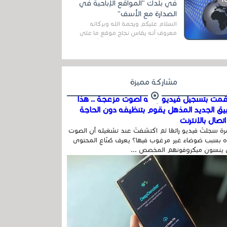
في بلدك "المواقع الإباحية في
الصدارة مع الأسف"
السلام عليكم ورحمة الله وبركاته
معروف أنه يقاس نجاح موقع ما على
شبكة الأنترنت بعدة مقاييس ، أهمها
عداد الزائرين للموقع، ويتم معرفة ذلك
في...
مشاركة مميزة
مت بتسجيل فيديو وفيه أصوت مزعجة .. هذا
بيق الجديد المذهل يقوم بتنظيفه دون الحاجة
تصال بالإنترنت
ة سجلتَ فيديو رائعًا ثم اكتشفتَ عند تشغيله أن الصوت
 بسبب ضوضاء غير مرغوب فيها؟ يعرف صُنّاع المحتوى
 ينسون ميكروفونهم المخصص ...