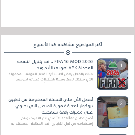
أكثر المواضيع مشاهدة هذا الأسبوع
FIFA 16 MOD 2026 .. قم بتنزيل النسخة
المحدثة APK لهواتف الأندرويد
هناك بالفعل بعض ألعاب كرة القدم للهواتف المحمولة
التي يمكنك لعبها رسميًا بتشكيلات مُحدثة لموسم
2025/2026v ومثال على ذلك ألعاب مثل EA Sports ...
أحصل الآن على النسخة المدفوعة من تطبيق
تروكولر لمعرفة هوية المتصل التي تحتوي
على مميزات رائعة ستعجبك
أصبح تطبيق Truecaller غني عن التعريف ويتم
إستخدامه من قبل الكثيرين رغم المخاطر المتعلقه به
وذلك من أجل التخلص من المضايقات الكثيرة في
العال...