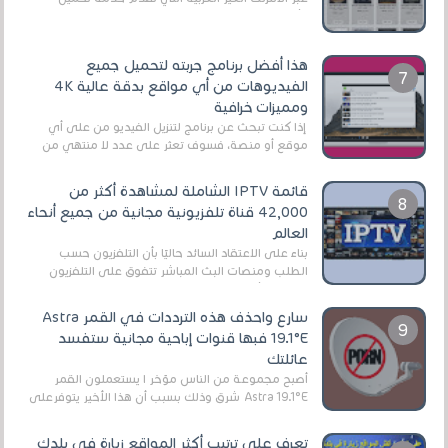
الأفلام على التورنت ، ومعظم هذه المواقع ل...
هذا أفضل برنامج جربته لتحميل جميع
الفيديوهات من أي مواقع بدقة عالية 4K
ومميزات خرافية
إذا كنت تبحث عن برنامج لتنزيل الفيديو من على أي
موقع أو منصة، فسوف تعثر على عدد لا منتهي من
الروابط الخاصة بالبرامج والتطبيقات في هذا المج...
قائمة IPTV الشاملة لمشاهدة أكثر من
42,000 قناة تلفزيونية مجانية من جميع أنحاء
العالم
بناءً على الاعتقاد السائد حاليًا بأن التلفزيون حسب
الطلب ومنصات البث المباشر تتفوق على التلفزيون
الرقمي الأرضي التقليدي، يُعدّ IPTV-org خيار...
سارع واحذف هذه الترددات في القمر Astra
19.1°E فبها قنوات إباحية مجانية ستفسد
عائلتك
أصبح مجموعة من الناس مؤخر ا يستعملون القمر
Astra 19.1°E شرق وذلك بسبب أن هذا الأخير يتوفرعلى
قنوات مميزة جدا تنقل العديد من البرامج اله...
تعرف على ترتيب أكثر المواقع زيارة في بلدك