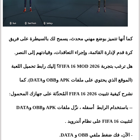
كما أنها تتميز بوضع مهني محدث، يسمح لك بالسيطرة على فريق
كرة قدم لإدارة القائمة، وإجراء التعاقدات، وقيادتهم إلى النصر.
هل ترغب بتجربة FIFA 16 MOD 2026؟ إليك رابط تحميل اللعبة
(الموقع الذي يحتوي على ملفات APK وOBB وDATA). كما
نشرح كيفية تثبيت FIFA 16 2026 المُحدّثة على جهازك المحمول:
-- باستخدام الرابط أسفله ، نزّل ملفات APK وOBB وDATA
لتثبيت FIFA 16 على نظام أندرويد .
- الآن، فك ضغط ملفي OBB و DATA.