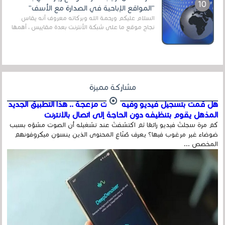
"المواقع الإباحية في الصدارة مع الأسف"
السلام عليكم ورحمة الله وبركاته معروف أنه يقاس
نجاح موقع ما على شبكة الأنترنت بعدة مقاييس ، أهمها
عداد الزائرين للموقع، ويتم معرفة ذلك في...
مشاركة مميزة
هل قمت بتسجيل فيديو وفيه أصوت مزعجة .. هذا التطبيق الجديد
المذهل يقوم بتنظيفه دون الحاجة إلى اتصال بالإنترنت
كم مرة سجلتَ فيديو رائعًا ثم اكتشفتَ عند تشغيله أن الصوت مشوّه بسبب
ضوضاء غير مرغوب فيها؟ يعرف صُنّاع المحتوى الذين ينسون ميكروفونهم
المخصص ...