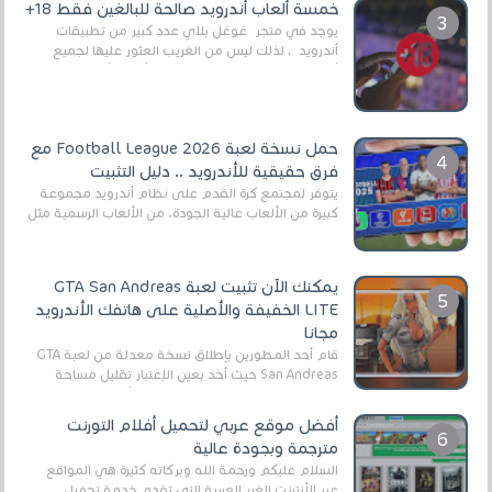
خمسة ألعاب أندرويد صالحة للبالغين فقط 18+
يوجد في متجر غوغل بلاي عدد كبير من تطبيقات
أندرويد ، لذلك ليس من الغريب العثور عليها لجميع
أنواع الجماهير. هذه المرة نقدم 5 ألعاب أند...
حمل نسخة لعبة Football League 2026 مع
فرق حقيقية للأندرويد .. دليل التثبيت
يتوفر لمجتمع كرة القدم على نظام أندرويد مجموعة
كبيرة من الألعاب عالية الجودة. من الألعاب الرسمية مثل
EA Sports FC 26 (المعروفة سابقًا باسم ...
يمكنك الآن تثبيت لعبة GTA San Andreas
LITE الخفيفة والأصلية على هاتفك الأندرويد
مجانا
قام أحد المطورين بإطلاق نسخة معدلة من لعبة GTA
San Andreas حيث أخد بعين الإعتبار تقليل مساحة
اللعبة وجعلها خفيفة LITE لهواتف الأندرويد ، وق...
أفضل موقع عربي لتحميل أفلام التورنت
مترجمة وبجودة عالية
السلام عليكم ورحمة الله وبركاته كثيرة هي المواقع
عبر الأنترنت الغير العربية التي تقدم خدمة تحميل