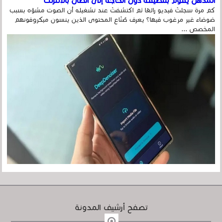
المذهل يقوم بتنظيفه دون الحاجة إلى اتصال بالإنترنت
كم مرة سجلتَ فيديو رائعًا ثم اكتشفتَ عند تشغيله أن الصوت مشوّه بسبب
ضوضاء غير مرغوب فيها؟ يعرف صُنّاع المحتوى الذين ينسون ميكروفونهم
المخصص ...
تصفح أرشيف المدونة