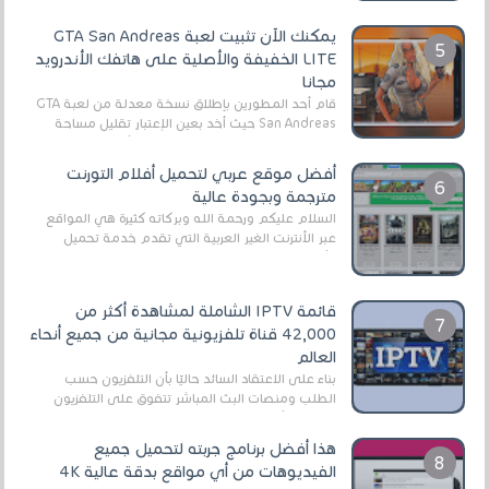
يمكنك الآن تثبيت لعبة GTA San Andreas
LITE الخفيفة والأصلية على هاتفك الأندرويد
مجانا
قام أحد المطورين بإطلاق نسخة معدلة من لعبة GTA
San Andreas حيث أخد بعين الإعتبار تقليل مساحة
اللعبة وجعلها خفيفة LITE لهواتف الأندرويد ، وق...
أفضل موقع عربي لتحميل أفلام التورنت
مترجمة وبجودة عالية
السلام عليكم ورحمة الله وبركاته كثيرة هي المواقع
عبر الأنترنت الغير العربية التي تقدم خدمة تحميل
الأفلام على التورنت ، ومعظم هذه المواقع ل...
قائمة IPTV الشاملة لمشاهدة أكثر من
42,000 قناة تلفزيونية مجانية من جميع أنحاء
العالم
بناءً على الاعتقاد السائد حاليًا بأن التلفزيون حسب
الطلب ومنصات البث المباشر تتفوق على التلفزيون
الرقمي الأرضي التقليدي، يُعدّ IPTV-org خيار...
هذا أفضل برنامج جربته لتحميل جميع
الفيديوهات من أي مواقع بدقة عالية 4K