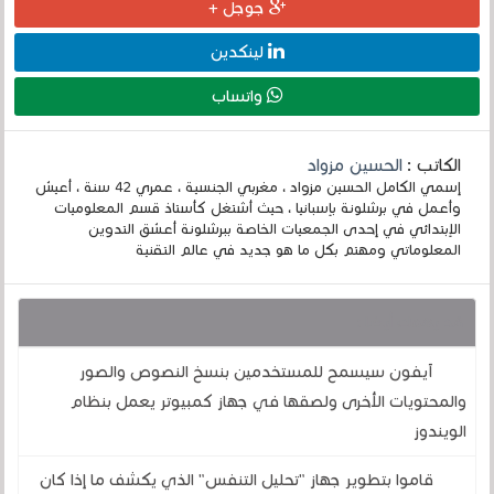
جوجل +
لينكدين
واتساب
الكاتب :
الحسين مزواد
إسمي الكامل الحسين مزواد ، مغربي الجنسية ، عمري 42 سنة ، أعيش
وأعمل في برشلونة بإسبانيا ، حيث أشتغل كأستاذ قسم المعلوميات
الإبتدائي في إحدى الجمعيات الخاصة ببرشلونة أعشق التدوين
المعلوماتي ومهتم بكل ما هو جديد في عالم التقنية
قد يهمك أيضا :
آيفون سيسمح للمستخدمين بنسخ النصوص والصور
والمحتويات الأخرى ولصقها في جهاز كمبيوتر يعمل بنظام
الويندوز
قاموا بتطوير جهاز "تحليل التنفس" الذي يكشف ما إذا كان