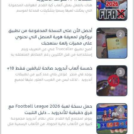
هناك بالفعل بعض ألعاب كرة القدم للهواتف المحمولة
التي يمكنك لعبها رسميًا بتشكيلات مُحدثة لموسم
2025/2026v ومثال على ذلك ألعاب مثل EA Sports ...
أحصل الآن على النسخة المدفوعة من تطبيق
تروكولر لمعرفة هوية المتصل التي تحتوي
على مميزات رائعة ستعجبك
أصبح تطبيق Truecaller غني عن التعريف ويتم
إستخدامه من قبل الكثيرين رغم المخاطر المتعلقه به
وذلك من أجل التخلص من المضايقات الكثيرة في
العال...
خمسة ألعاب أندرويد صالحة للبالغين فقط 18+
يوجد في متجر غوغل بلاي عدد كبير من تطبيقات
أندرويد ، لذلك ليس من الغريب العثور عليها لجميع
أنواع الجماهير. هذه المرة نقدم 5 ألعاب أند...
حمل نسخة لعبة Football League 2026 مع
فرق حقيقية للأندرويد .. دليل التثبيت
يتوفر لمجتمع كرة القدم على نظام أندرويد مجموعة
كبيرة من الألعاب عالية الجودة. من الألعاب الرسمية مثل
EA Sports FC 26 (المعروفة سابقًا باسم ...