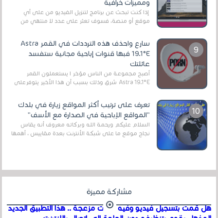
ومميزات خرافية
إذا كنت تبحث عن برنامج لتنزيل الفيديو من على أي
موقع أو منصة، فسوف تعثر على عدد لا منتهي من
الروابط الخاصة بالبرامج والتطبيقات في هذا المج...
سارع واحذف هذه الترددات في القمر Astra
19.1°E فبها قنوات إباحية مجانية ستفسد
عائلتك
أصبح مجموعة من الناس مؤخر ا يستعملون القمر
Astra 19.1°E شرق وذلك بسبب أن هذا الأخير يتوفرعلى
قنوات مميزة جدا تنقل العديد من البرامج اله...
تعرف على ترتيب أكثر المواقع زيارة في بلدك
"المواقع الإباحية في الصدارة مع الأسف"
السلام عليكم ورحمة الله وبركاته معروف أنه يقاس
نجاح موقع ما على شبكة الأنترنت بعدة مقاييس ، أهمها
عداد الزائرين للموقع، ويتم معرفة ذلك في...
مشاركة مميزة
هل قمت بتسجيل فيديو وفيه أصوت مزعجة .. هذا التطبيق الجديد