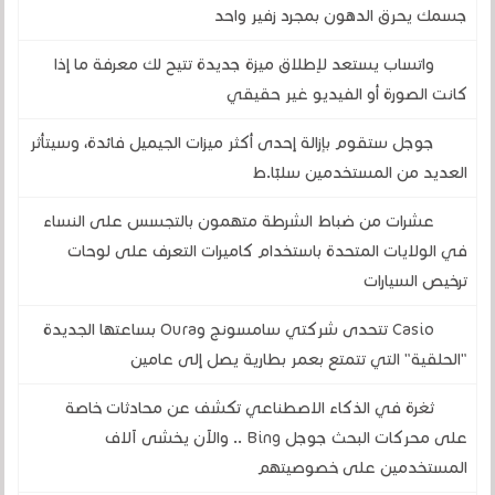
جسمك يحرق الدهون بمجرد زفير واحد
واتساب يستعد لإطلاق ميزة جديدة تتيح لك معرفة ما إذا
كانت الصورة أو الفيديو غير حقيقي
جوجل ستقوم بإزالة إحدى أكثر ميزات الجيميل فائدة، وسيتأثر
العديد من المستخدمين سلبًا.ط
عشرات من ضباط الشرطة متهمون بالتجسس على النساء
في الولايات المتحدة باستخدام كاميرات التعرف على لوحات
ترخيص السيارات
Casio تتحدى شركتي سامسونج وOura بساعتها الجديدة
"الحلقية" التي تتمتع بعمر بطارية يصل إلى عامين
ثغرة في الذكاء الاصطناعي تكشف عن محادثات خاصة
على محركات البحث جوجل Bing .. والآن يخشى آلاف
المستخدمين على خصوصيتهم