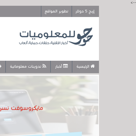
-->
إربح 5 دولار
تطوير المواقع
الرئيسية
أخبار
تدوينات معلوماتية
مايكروسوفت تسرع نهاية الويندوز 10 بإطلاق أداة