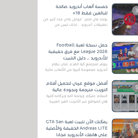
رغم المخاطر المتعلقه به وذلك من أجل
خمسة ألعاب أندرويد صالحة
التخلص من المضايقات الكثيرة في
للبالغين فقط 18+
العال...
يوجد في متجر غوغل بلاي عدد كبير من
تطبيقات أندرويد ، لذلك ليس من
الغريب العثور عليها لجميع أنواع
الجماهير. هذه المرة نقدم 5 ألعاب أند...
حمل نسخة لعبة Football
League 2026 مع فرق حقيقية
للأندرويد .. دليل التثبيت
يتوفر لمجتمع كرة القدم على نظام
أندرويد مجموعة كبيرة من الألعاب عالية
الجودة. من الألعاب الرسمية مثل EA
Sports FC 26 (المعروفة سابقًا باسم ...
أفضل موقع عربي لتحميل أفلام
التورنت مترجمة وبجودة عالية
السلام عليكم ورحمة الله وبركاته كثيرة
هي المواقع عبر الأنترنت الغير العربية
التي تقدم خدمة تحميل الأفلام على
التورنت ، ومعظم هذه المواقع ل...
يمكنك الآن تثبيت لعبة GTA San
Andreas LITE الخفيفة والأصلية
على هاتفك الأندرويد مجانا