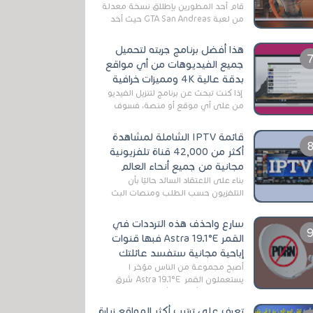
قام أحد المطورين بإطلاق نسخة معدلة
من لعبة GTA San Andreas حيث أخد
بعين الإعتبار تقليل مساحة اللعبة
وجعلها خفيفة LITE لهواتف الأندرويد ،
هذا أفضل برنامج جربته لتحميل
وق...
جميع الفيديوهات من أي مواقع
بدقة عالية 4K ومميزات خرافية
إذا كنت تبحث عن برنامج لتنزيل الفيديو
من على أي موقع أو منصة، فسوف
تعثر على عدد لا منتهي من الروابط
الخاصة بالبرامج والتطبيقات في هذا
قائمة IPTV الشاملة لمشاهدة
المج...
أكثر من 42,000 قناة تلفزيونية
مجانية من جميع أنحاء العالم
بناءً على الاعتقاد السائد حاليًا بأن
التلفزيون حسب الطلب ومنصات البث
المباشر تتفوق على التلفزيون الرقمي
الأرضي التقليدي، يُعدّ IPTV-org خيار...
سارع واحذف هذه الترددات في
القمر Astra 19.1°E فبها قنوات
إباحية مجانية ستفسد عائلتك
أصبح مجموعة من الناس مؤخر ا
يستعملون القمر Astra 19.1°E شرق
وذلك بسبب أن هذا الأخير يتوفرعلى
قنوات مميزة جدا تنقل العديد من البرامج
تعرف على ترتيب أكثر المواقع زيارة