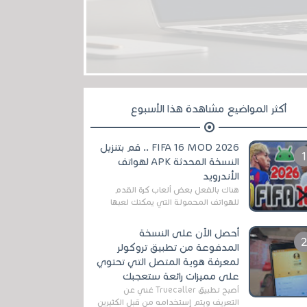
أكثر المواضيع مشاهدة هذا الأسبوع
FIFA 16 MOD 2026 .. قم بتنزيل
النسخة المحدثة APK لهواتف
الأندرويد
هناك بالفعل بعض ألعاب كرة القدم
للهواتف المحمولة التي يمكنك لعبها
رسميًا بتشكيلات مُحدثة لموسم
2025/2026v ومثال على ذلك ألعاب
أحصل الآن على النسخة
مثل EA Sports ...
المدفوعة من تطبيق تروكولر
لمعرفة هوية المتصل التي تحتوي
على مميزات رائعة ستعجبك
أصبح تطبيق Truecaller غني عن
التعريف ويتم إستخدامه من قبل الكثيرين