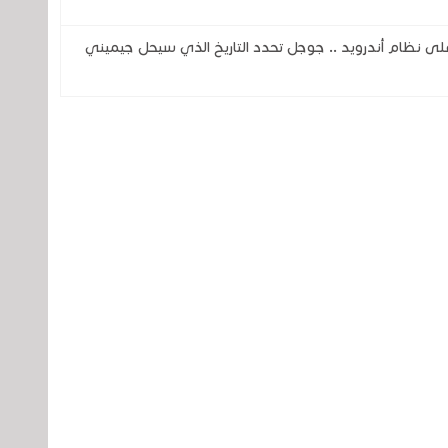
اً لمساعد جوجل ( Google Assistant) على نظام أندرويد .. جوجل تحدد التاريخ الذي سيحل جيميني