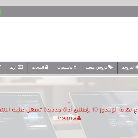
أندرويد
دروس حوحو
فايسبوك
الحماية
الربح
 جدديدة تسهل عليك الانتقال إلى الويندوز11
lhoussain