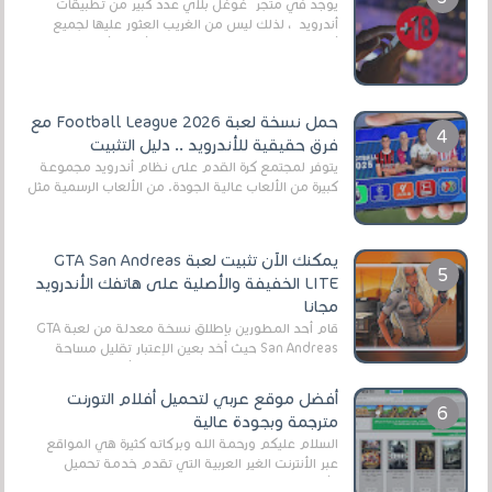
يوجد في متجر غوغل بلاي عدد كبير من تطبيقات
أندرويد ، لذلك ليس من الغريب العثور عليها لجميع
أنواع الجماهير. هذه المرة نقدم 5 ألعاب أند...
حمل نسخة لعبة Football League 2026 مع
فرق حقيقية للأندرويد .. دليل التثبيت
يتوفر لمجتمع كرة القدم على نظام أندرويد مجموعة
كبيرة من الألعاب عالية الجودة. من الألعاب الرسمية مثل
EA Sports FC 26 (المعروفة سابقًا باسم ...
يمكنك الآن تثبيت لعبة GTA San Andreas
LITE الخفيفة والأصلية على هاتفك الأندرويد
مجانا
قام أحد المطورين بإطلاق نسخة معدلة من لعبة GTA
San Andreas حيث أخد بعين الإعتبار تقليل مساحة
اللعبة وجعلها خفيفة LITE لهواتف الأندرويد ، وق...
أفضل موقع عربي لتحميل أفلام التورنت
مترجمة وبجودة عالية
السلام عليكم ورحمة الله وبركاته كثيرة هي المواقع
عبر الأنترنت الغير العربية التي تقدم خدمة تحميل
الأفلام على التورنت ، ومعظم هذه المواقع ل...