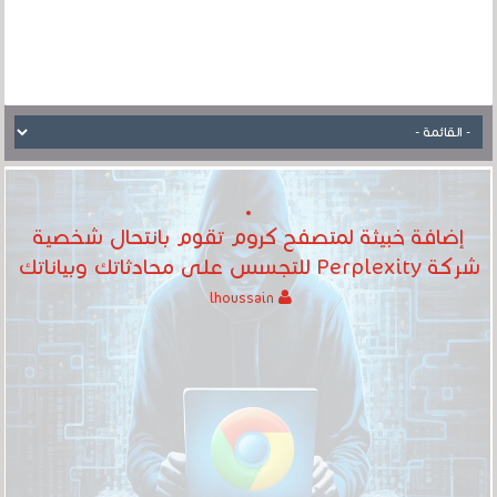
إضافة خبيثة لمتصفح كروم تقوم بانتحال شخصية
شركة Perplexity للتجسس على محادثاتك وبياناتك
lhoussain