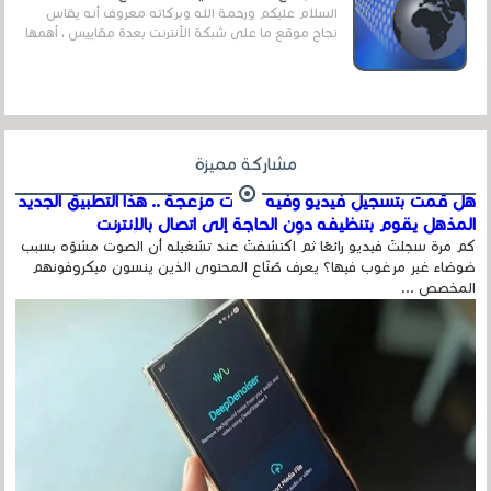
السلام عليكم ورحمة الله وبركاته معروف أنه يقاس
نجاح موقع ما على شبكة الأنترنت بعدة مقاييس ، أهمها
عداد الزائرين للموقع، ويتم معرفة ذلك في...
مشاركة مميزة
هل قمت بتسجيل فيديو وفيه أصوت مزعجة .. هذا التطبيق الجديد
المذهل يقوم بتنظيفه دون الحاجة إلى اتصال بالإنترنت
كم مرة سجلتَ فيديو رائعًا ثم اكتشفتَ عند تشغيله أن الصوت مشوّه بسبب
ضوضاء غير مرغوب فيها؟ يعرف صُنّاع المحتوى الذين ينسون ميكروفونهم
المخصص ...