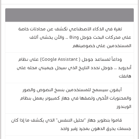
قد يهمك أيضا :
ثغرة في الذكاء الاصطناعي تكشف عن محادثات خاصة
على محركات البحث جوجل Bing .. والآن يخشى آلاف
المستخدمين على خصوصيتهم
وداعاً لمساعد جوجل ( Google Assistant) على نظام
أندرويد .. جوجل تحدد التاريخ الذي سيحل جيميني محله على
هاتفك
آيفون سيسمح للمستخدمين بنسخ النصوص والصور
والمحتويات الأخرى ولصقها في جهاز كمبيوتر يعمل بنظام
الويندوز
قاموا بتطوير جهاز "تحليل التنفس" الذي يكشف ما إذا كان
جسمك يحرق الدهون بمجرد زفير واحد