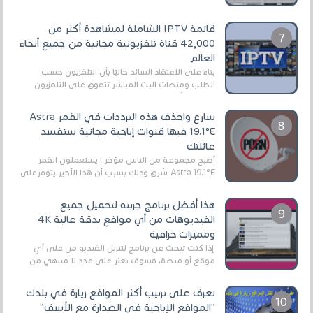
قائمة IPTV الشاملة لمشاهدة أكثر من
42,000 قناة تلفزيونية مجانية من جميع أنحاء
العالم
بناءً على الاعتقاد السائد حاليًا بأن التلفزيون حسب
الطلب ومنصات البث المباشر تتفوق على التلفزيون
الرقمي الأرضي التقليدي، يُعدّ IPTV-org خيار...
سارع واحذف هذه الترددات في القمر Astra
19.1°E فبها قنوات إباحية مجانية ستفسد
عائلتك
أصبح مجموعة من الناس مؤخر ا يستعملون القمر
Astra 19.1°E شرق وذلك بسبب أن هذا الأخير يتوفرعلى
قنوات مميزة جدا تنقل العديد من البرامج اله...
هذا أفضل برنامج جربته لتحميل جميع
الفيديوهات من أي مواقع بدقة عالية 4K
ومميزات خرافية
إذا كنت تبحث عن برنامج لتنزيل الفيديو من على أي
موقع أو منصة، فسوف تعثر على عدد لا منتهي من
الروابط الخاصة بالبرامج والتطبيقات في هذا المج...
تعرف على ترتيب أكثر المواقع زيارة في بلدك
"المواقع الإباحية في الصدارة مع الأسف"