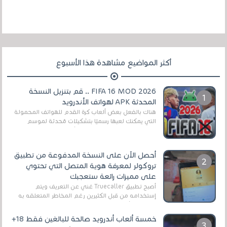
أكثر المواضيع مشاهدة هذا الأسبوع
FIFA 16 MOD 2026 .. قم بتنزيل النسخة
المحدثة APK لهواتف الأندرويد
هناك بالفعل بعض ألعاب كرة القدم للهواتف المحمولة
التي يمكنك لعبها رسميًا بتشكيلات مُحدثة لموسم
2025/2026v ومثال على ذلك ألعاب مثل EA Sports ...
أحصل الآن على النسخة المدفوعة من تطبيق
تروكولر لمعرفة هوية المتصل التي تحتوي
على مميزات رائعة ستعجبك
أصبح تطبيق Truecaller غني عن التعريف ويتم
إستخدامه من قبل الكثيرين رغم المخاطر المتعلقه به
وذلك من أجل التخلص من المضايقات الكثيرة في
العال...
خمسة ألعاب أندرويد صالحة للبالغين فقط 18+