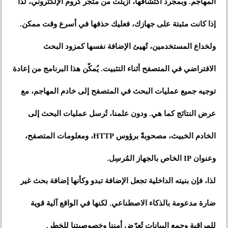
المهاجم. وبمجرد اكتشافها، أُزيلت من متجر كروم الإلكتروني، لذا
إذا كانت مثبتة على جهازك، فعليك حذفها في أسرع وقت ممكن.
ولخداع المستخدمين، تُهيئ الإضافة نفسها كمزود البحث
الافتراضي في المتصفح أثناء التثبيت. يُمكّن هذا البرنامج من إعادة
توجيه جميع عمليات البحث في المتصفح إلى خادم المهاجم، مع
عرض النتائج كما هي. ودون علمنا، تُرسل عمليات البحث إلى
الخادم الخبيث، مصحوبةً برؤوس HTTP، ومعلومات المتصفح،
وعنوان IP الخاص بالجهاز المُرسِل.
لذا، فإن بنيته الداخلية تجعل الإضافة تبدو وكأنها إضافة بحث غير
ضارة مدعومة بالذكاء الاصطناعي. لكنها في الواقع آلية قوية
للمراقبة وجمع البيانات تُعرّض أمننا وخصوصيتنا للخطر.