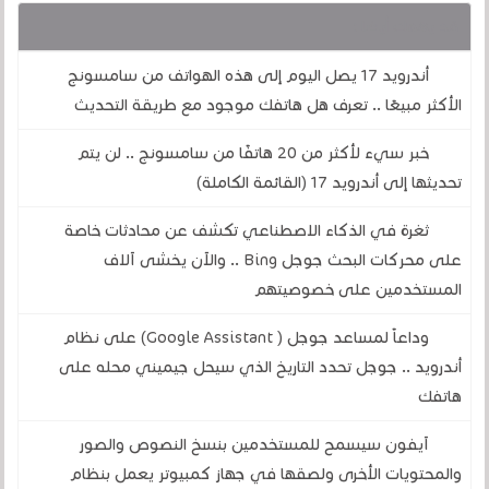
قد يهمك أيضا :
أندرويد 17 يصل اليوم إلى هذه الهواتف من سامسونج
الأكثر مبيعًا .. تعرف هل هاتفك موجود مع طريقة التحديث
خبر سيء لأكثر من 20 هاتفًا من سامسونج .. لن يتم
تحديثها إلى أندرويد 17 (القائمة الكاملة)
ثغرة في الذكاء الاصطناعي تكشف عن محادثات خاصة
على محركات البحث جوجل Bing .. والآن يخشى آلاف
المستخدمين على خصوصيتهم
وداعاً لمساعد جوجل ( Google Assistant) على نظام
أندرويد .. جوجل تحدد التاريخ الذي سيحل جيميني محله على
هاتفك
آيفون سيسمح للمستخدمين بنسخ النصوص والصور
والمحتويات الأخرى ولصقها في جهاز كمبيوتر يعمل بنظام