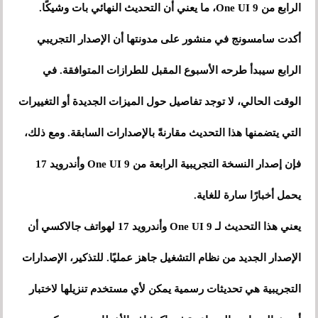
الرابع من One UI 9، ما يعني أن التحديث النهائي بات وشيكًا.
أكدت سامسونج في منشور على مدونتها أن الإصدار التجريبي
الرابع سيبدأ طرحه الأسبوع المقبل للطرازات المتوافقة. في
الوقت الحالي، لا توجد تفاصيل حول الميزات الجديدة أو التغييرات
التي يتضمنها هذا التحديث مقارنةً بالإصدارات السابقة. ومع ذلك،
فإن إصدار النسخة التجريبية الرابعة من One UI 9 وأندرويد 17
يحمل أخبارًا سارة للغاية.
يعني هذا التحديث لـ One UI 9 وأندرويد 17 لهواتف جالاكسي أن
الإصدار الجديد من نظام التشغيل جاهز عمليًا. للتذكير، الإصدارات
التجريبية هي تحديثات رسمية يمكن لأي مستخدم تنزيلها لاختبار