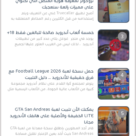
تروكولر لمعرفة هوية المتصل التي تحتوي
على مميزات رائعة ستعجبك
أصبح تطبيق Truecaller غني عن التعريف ويتم
إستخدامه من قبل الكثيرين رغم المخاطر المتعلقه به
وذلك من أجل التخلص من المضايقات الكثيرة في
العال...
خمسة ألعاب أندرويد صالحة للبالغين فقط 18+
يوجد في متجر غوغل بلاي عدد كبير من تطبيقات
أندرويد ، لذلك ليس من الغريب العثور عليها لجميع
أنواع الجماهير. هذه المرة نقدم 5 ألعاب أند...
حمل نسخة لعبة Football League 2026 مع
فرق حقيقية للأندرويد .. دليل التثبيت
يتوفر لمجتمع كرة القدم على نظام أندرويد مجموعة
كبيرة من الألعاب عالية الجودة. من الألعاب الرسمية مثل
EA Sports FC 26 (المعروفة سابقًا باسم ...
يمكنك الآن تثبيت لعبة GTA San Andreas
LITE الخفيفة والأصلية على هاتفك الأندرويد
مجانا
قام أحد المطورين بإطلاق نسخة معدلة من لعبة GTA
San Andreas حيث أخد بعين الإعتبار تقليل مساحة