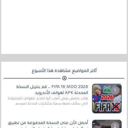
أكثر المواضيع مشاهدة هذا الأسبوع
FIFA 16 MOD 2026 .. قم بتنزيل النسخة
المحدثة APK لهواتف الأندرويد
هناك بالفعل بعض ألعاب كرة القدم للهواتف المحمولة
التي يمكنك لعبها رسميًا بتشكيلات مُحدثة لموسم
2025/2026v ومثال على ذلك ألعاب مثل EA Sports ...
أحصل الآن على النسخة المدفوعة من تطبيق