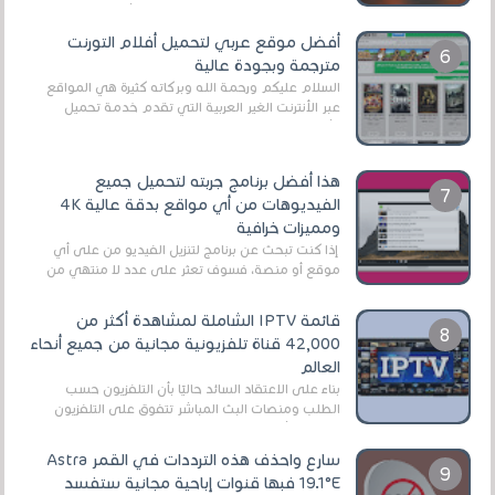
اللعبة وجعلها خفيفة LITE لهواتف الأندرويد ، وق...
أفضل موقع عربي لتحميل أفلام التورنت
مترجمة وبجودة عالية
السلام عليكم ورحمة الله وبركاته كثيرة هي المواقع
عبر الأنترنت الغير العربية التي تقدم خدمة تحميل
الأفلام على التورنت ، ومعظم هذه المواقع ل...
هذا أفضل برنامج جربته لتحميل جميع
الفيديوهات من أي مواقع بدقة عالية 4K
ومميزات خرافية
إذا كنت تبحث عن برنامج لتنزيل الفيديو من على أي
موقع أو منصة، فسوف تعثر على عدد لا منتهي من
الروابط الخاصة بالبرامج والتطبيقات في هذا المج...
قائمة IPTV الشاملة لمشاهدة أكثر من
42,000 قناة تلفزيونية مجانية من جميع أنحاء
العالم
بناءً على الاعتقاد السائد حاليًا بأن التلفزيون حسب
الطلب ومنصات البث المباشر تتفوق على التلفزيون
الرقمي الأرضي التقليدي، يُعدّ IPTV-org خيار...
سارع واحذف هذه الترددات في القمر Astra
19.1°E فبها قنوات إباحية مجانية ستفسد