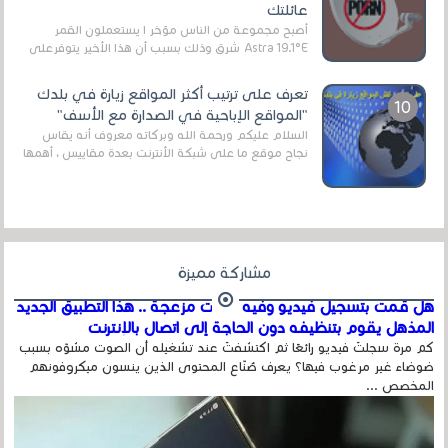
عائلتك
أصبح مجموعة من الناس مؤخر ا يستعملون القمر
Astra 19.1°E شرق وذلك بسبب أن هذا الأخير يتوفرعلى
قنوات مميزة جدا تنقل العديد من البرامج اله...
تعرف على ترتيب أكثر المواقع زيارة في بلدك
"المواقع الإباحية في الصدارة مع الأسف"
السلام عليكم ورحمة الله وبركاته معروف أنه يقاس
نجاح موقع ما على شبكة الأنترنت بعدة مقاييس ، أهمها
عداد الزائرين للموقع، ويتم معرفة ذلك في...
مشاركة مميزة
هل قمت بتسجيل فيديو وفيه أصوت مزعجة .. هذا التطبيق الجديد
المذهل يقوم بتنظيفه دون الحاجة إلى اتصال بالإنترنت
كم مرة سجلتَ فيديو رائعًا ثم اكتشفتَ عند تشغيله أن الصوت مشوّه بسبب
ضوضاء غير مرغوب فيها؟ يعرف صُنّاع المحتوى الذين ينسون ميكروفونهم
المخصص ...