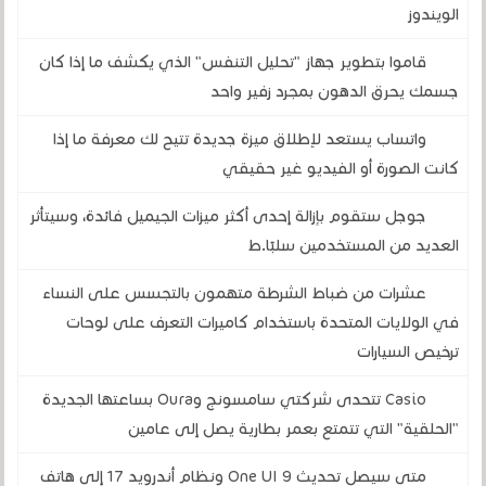
الويندوز
قاموا بتطوير جهاز "تحليل التنفس" الذي يكشف ما إذا كان
جسمك يحرق الدهون بمجرد زفير واحد
واتساب يستعد لإطلاق ميزة جديدة تتيح لك معرفة ما إذا
كانت الصورة أو الفيديو غير حقيقي
جوجل ستقوم بإزالة إحدى أكثر ميزات الجيميل فائدة، وسيتأثر
العديد من المستخدمين سلبًا.ط
عشرات من ضباط الشرطة متهمون بالتجسس على النساء
في الولايات المتحدة باستخدام كاميرات التعرف على لوحات
ترخيص السيارات
Casio تتحدى شركتي سامسونج وOura بساعتها الجديدة
"الحلقية" التي تتمتع بعمر بطارية يصل إلى عامين
متى سيصل تحديث One UI 9 ونظام أندرويد 17 إلى هاتف