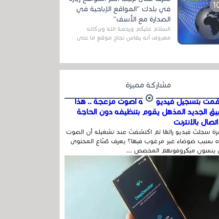
اله...
في بلدك "المواقع الإباحية في
الصدارة مع الأسف"
السلام عليكم ورحمة الله وبركاته
معروف أنه يقاس نجاح موقع ما على
شبكة الأنترنت بعدة مقاييس ، أهمها
عداد الزائرين للموقع، ويتم معرفة ذلك
في...
مشاركة مميزة
مت بتسجيل فيديو وفيه أصوت مزعجة .. هذا
بيق الجديد المذهل يقوم بتنظيفه دون الحاجة
تصال بالإنترنت
ة سجلتَ فيديو رائعًا ثم اكتشفتَ عند تشغيله أن الصوت
 بسبب ضوضاء غير مرغوب فيها؟ يعرف صُنّاع المحتوى
 ينسون ميكروفونهم المخصص ...