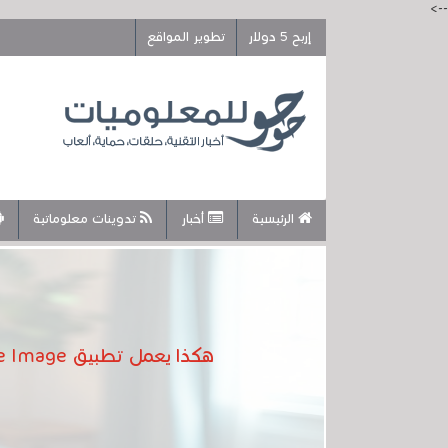
-->
إربح 5 دولار
تطوير المواقع
الرئيسية
أخبار
تدوينات معلوماتية
هكذا يعمل تطبيق Muse Image، وهو تطبيق الذكاء الاصطناعي من ميتا لإنشاء الصور على واتساب وإنستغرام