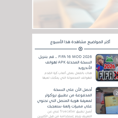
أكثر المواضيع مشاهدة هذا الأسبوع
FIFA 16 MOD 2026 .. قم بتنزيل
النسخة المحدثة APK لهواتف
الأندرويد
هناك بالفعل بعض ألعاب كرة القدم
للهواتف المحمولة التي يمكنك لعبها
رسميًا بتشكيلات مُحدثة لموسم
2025/2026v ومثال على ذلك ألعاب
أحصل الآن على النسخة
مثل EA Sports ...
المدفوعة من تطبيق تروكولر
لمعرفة هوية المتصل التي تحتوي
على مميزات رائعة ستعجبك
أصبح تطبيق Truecaller غني عن
التعريف ويتم إستخدامه من قبل الكثيرين