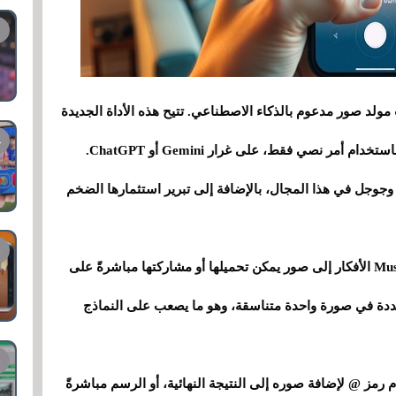
ميتا النقاب عن Muse Image، أحدث مولد صور مدعوم بالذكاء الاصطناعي. تتيح هذه الأداة الجديدة
للمستخدمين إنشاء صور داخل إنستغرام وواتساب باستخدام أمر نصي فقط، على غرار Gemini أو ChatGPT.
بهذا الإطلاق، تهدف الشركة إلى منافسة OpenAI وجوجل في هذا المجال، بالإضافة إلى تبرير استثمارها الضخم
، يحوّل Muse Image الأفكار إلى صور يمكن تحميلها أو مشاركتها مباشرةً على
ددة في صورة واحدة متناسقة، وهو ما يصعب على النماذج
مز @ لإضافة صوره إلى النتيجة النهائية، أو الرسم مباشرةً