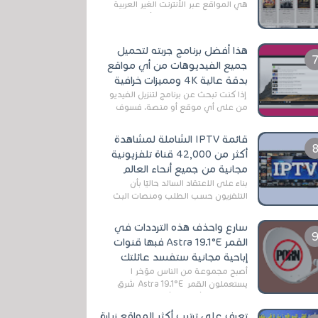
هي المواقع عبر الأنترنت الغير العربية
التي تقدم خدمة تحميل الأفلام على
التورنت ، ومعظم هذه المواقع ل...
هذا أفضل برنامج جربته لتحميل
جميع الفيديوهات من أي مواقع
بدقة عالية 4K ومميزات خرافية
إذا كنت تبحث عن برنامج لتنزيل الفيديو
من على أي موقع أو منصة، فسوف
تعثر على عدد لا منتهي من الروابط
الخاصة بالبرامج والتطبيقات في هذا
قائمة IPTV الشاملة لمشاهدة
المج...
أكثر من 42,000 قناة تلفزيونية
مجانية من جميع أنحاء العالم
بناءً على الاعتقاد السائد حاليًا بأن
التلفزيون حسب الطلب ومنصات البث
المباشر تتفوق على التلفزيون الرقمي
الأرضي التقليدي، يُعدّ IPTV-org خيار...
سارع واحذف هذه الترددات في
القمر Astra 19.1°E فبها قنوات
إباحية مجانية ستفسد عائلتك
أصبح مجموعة من الناس مؤخر ا
يستعملون القمر Astra 19.1°E شرق
وذلك بسبب أن هذا الأخير يتوفرعلى
قنوات مميزة جدا تنقل العديد من البرامج
تعرف على ترتيب أكثر المواقع زيارة