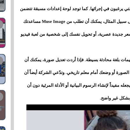
لتي يرغبون في إجرائها. كما توجد لوحة إعدادات مسبقة تتضمن
تعليمات مقترحة لمن لا يعرفون من أين يبدأون. على سبيل المثال، يمكنك أن تطلب من Muse Image مساعدتك
شعر جديدة عصرية، أو تحويل نفسك إلى شخصية من لعبة فيديو
ة ميتا، يفهم برنامج Muse Image التعليمات بلغة محادثة بسيطة. فإذا أردت تعديل صورة، يمكنك أن
ورة أو وضعك أمام معلم تاريخي. وتدّعي الشركة أيضاً أن
 مفيداً لإنشاء الرسوم البيانية أو الأدلة المرئية دون أن
 بشكل غير واضح.