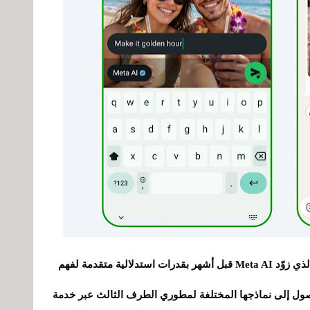
انضمّت Muse Image إلى Muse Spark، التحديث الذي زوّد Meta AI قبل أشهر بقدرات استدلالية متقدمة لفهم
وصول إلى نماذجها المختلفة لمطوري الطرف الثالث عبر خدمة