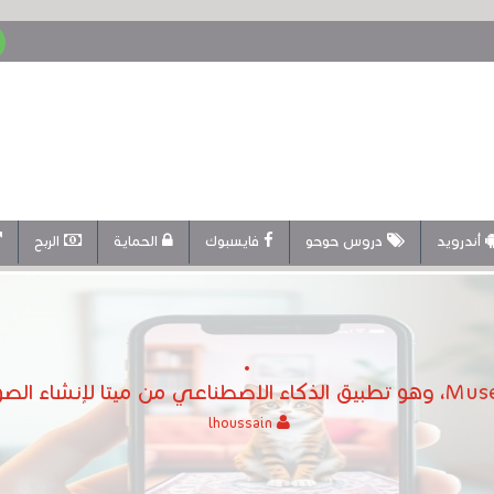
أندرويد
دروس حوحو
فايسبوك
الحماية
الربح
lhoussain