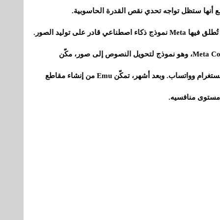
 مع أنها ستظل تواجه تحدي نقص القدرة الحاسوبية.
تجدر الإشارة إلى أن هذه ليست المرة الأولى التي تُطلق فيها Meta نموذج ذكاء اصطناعي قادر على توليد الصور.
فقد عرضت الشركة Emu خلال مؤتمر Meta Connect 2023، وهو نموذج لتحويل النصوص إلى صور، مكّن
المستخدمين من إنشاء صور وملصقات لتطبيقي انستغرام وواتساب. وبعد أشهر، تمكّن Emu من إنشاء مقاطع
 مستوى منافسيه.