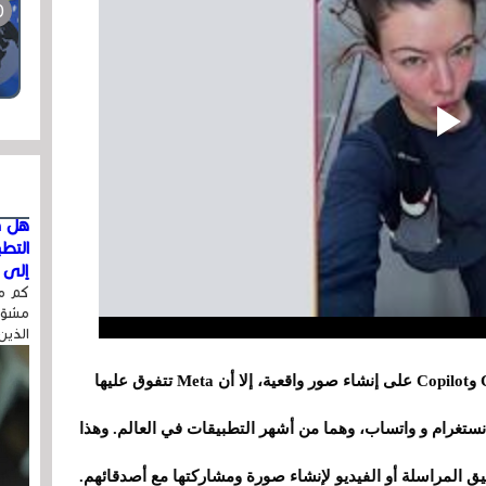
هل ق
التط
إلى ا
كم مر
مشوّه
الذين
رغم قدرة تطبيقات مثل Nano Banana وChatGPT وCopilot على إنشاء صور واقعية، إلا أن Meta تتفوق عليها
تطبيق Muse Image مع تطبيقي انستغرام و واتساب، وهما من أشهر التطبيقات في العالم. وهذا
 المراسلة أو الفيديو لإنشاء صورة ومشاركتها مع أصدقائهم.