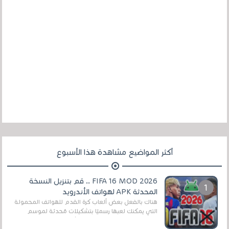
أكثر المواضيع مشاهدة هذا الأسبوع
FIFA 16 MOD 2026 .. قم بتنزيل النسخة
المحدثة APK لهواتف الأندرويد
هناك بالفعل بعض ألعاب كرة القدم للهواتف المحمولة
التي يمكنك لعبها رسميًا بتشكيلات مُحدثة لموسم
2025/2026v ومثال على ذلك ألعاب مثل EA Sports ...