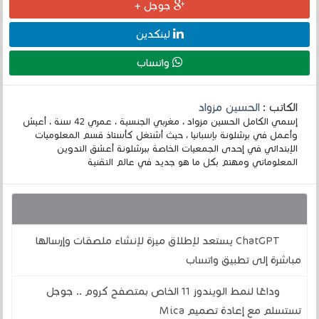
جوجل +
لينكدين
واتساب
الكاتب :
الحسين مزواد
إسمي الكامل الحسين مزواد ، مغربي الجنسية ، عمري 42 سنة ، أعيش
وأعمل في برشلونة بإسبانيا ، حيث أشتغل كأستاذ قسم المعلوميات
الإبتدائي في إحدى الجمعيات الخاصة ببرشلونة أعشق التدوين
المعلوماتي ومهتم بكل ما هو جديد في عالم التقنية
قد يهمك أيضا :
ChatGPT يستعد لإطلاق ميزة لإنشاء ملصقات وإرسالها
مباشرة إلى تطبيق واتساب
وداعًا لنمط الويندوز 11 الخاص بمتصفح كروم .. جوجل
تستسلم مع إعادة تصميم Mica