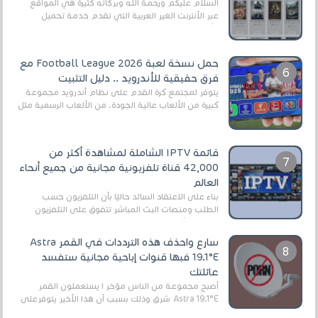
السلام عليكم ورحمة الله وبركاته كثيرة هي المواقع
عبر الأنترنت الغير العربية التي تقدم خدمة تحميل
الأفلام على التورنت ، ومعظم هذه المواقع ل...
حمل نسخة لعبة Football League 2026 مع
فرق حقيقية للأندرويد .. دليل التثبيت
يتوفر لمجتمع كرة القدم على نظام أندرويد مجموعة
كبيرة من الألعاب عالية الجودة. من الألعاب الرسمية مثل
EA Sports FC 26 (المعروفة سابقًا باسم ...
قائمة IPTV الشاملة لمشاهدة أكثر من
42,000 قناة تلفزيونية مجانية من جميع أنحاء
العالم
بناءً على الاعتقاد السائد حاليًا بأن التلفزيون حسب
الطلب ومنصات البث المباشر تتفوق على التلفزيون
الرقمي الأرضي التقليدي، يُعدّ IPTV-org خيار...
سارع واحذف هذه الترددات في القمر Astra
19.1°E فبها قنوات إباحية مجانية ستفسد
عائلتك
أصبح مجموعة من الناس مؤخر ا يستعملون القمر
Astra 19.1°E شرق وذلك بسبب أن هذا الأخير يتوفرعلى
قنوات مميزة جدا تنقل العديد من البرامج اله...