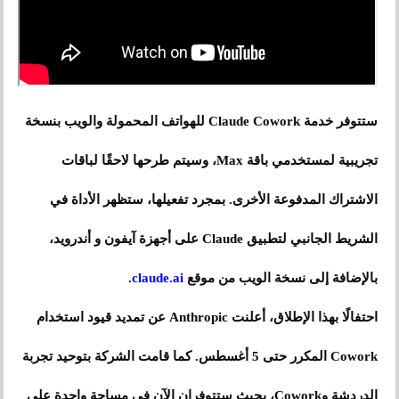
ستتوفر خدمة Claude Cowork للهواتف المحمولة والويب بنسخة
تجريبية لمستخدمي باقة Max، وسيتم طرحها لاحقًا لباقات
الاشتراك المدفوعة الأخرى. بمجرد تفعيلها، ستظهر الأداة في
الشريط الجانبي لتطبيق Claude على أجهزة آيفون و أندرويد،
بالإضافة إلى نسخة الويب من موقع
claude.ai
.
احتفالًا بهذا الإطلاق، أعلنت Anthropic عن تمديد قيود استخدام
Cowork المكرر حتى 5 أغسطس. كما قامت الشركة بتوحيد تجربة
الدردشة وCowork، بحيث ستتوفران الآن في مساحة واحدة على