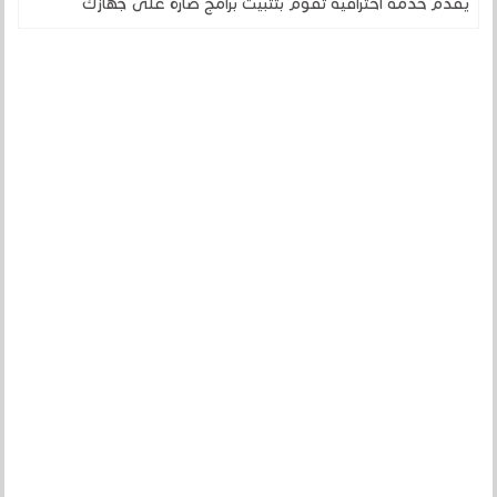
يقدم خدمة احترافية تقوم بتثبيت برامج ضارة على جهازك