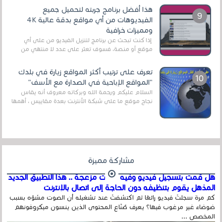
هذا أفضل برنامج جربته لتحميل جميع
الفيديوهات من أي مواقع بدقة عالية 4K
ومميزات خرافية
إذا كنت تبحث عن برنامج لتنزيل الفيديو من على أي
موقع أو منصة، فسوف تعثر على عدد لا منتهي من
الروابط الخاصة بالبرامج والتطبيقات في هذا المج...
تعرف على ترتيب أكثر المواقع زيارة في بلدك
"المواقع الإباحية في الصدارة مع الأسف"
السلام عليكم ورحمة الله وبركاته معروف أنه يقاس
نجاح موقع ما على شبكة الأنترنت بعدة مقاييس ، أهمها
عداد الزائرين للموقع، ويتم معرفة ذلك في...
مشاركة مميزة
هل قمت بتسجيل فيديو وفيه أصوت مزعجة .. هذا التطبيق الجديد
المذهل يقوم بتنظيفه دون الحاجة إلى اتصال بالإنترنت
كم مرة سجلتَ فيديو رائعًا ثم اكتشفتَ عند تشغيله أن الصوت مشوّه بسبب
ضوضاء غير مرغوب فيها؟ يعرف صُنّاع المحتوى الذين ينسون ميكروفونهم
المخصص ...