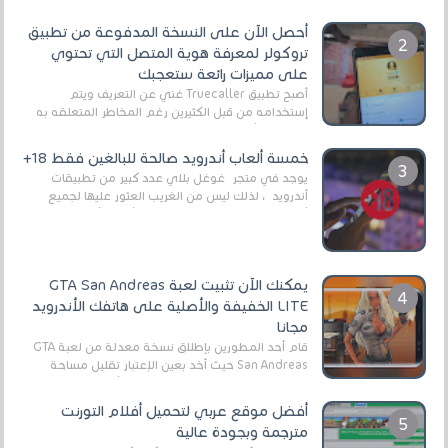
أحصل الآن على النسخة المدفوعة من تطبيق
تروكولر لمعرفة هوية المتصل التي تحتوي
على مميزات رائعة ستعجبك
أصبح تطبيق Truecaller غني عن التعريف ويتم
إستخدامه من قبل الكثيرين رغم المخاطر المتعلقه به
وذلك من أجل التخلص من المضايقات الكثيرة في
العال...
خمسة ألعاب أندرويد صالحة للبالغين فقط 18+
يوجد في متجر غوغل بلاي عدد كبير من تطبيقات
أندرويد ، لذلك ليس من الغريب العثور عليها لجميع
أنواع الجماهير. هذه المرة نقدم 5 ألعاب أند...
يمكنك الآن تثبيت لعبة GTA San Andreas
LITE الخفيفة والأصلية على هاتفك الأندرويد
مجانا
قام أحد المطورين بإطلاق نسخة معدلة من لعبة GTA
San Andreas حيث أخد بعين الإعتبار تقليل مساحة
اللعبة وجعلها خفيفة LITE لهواتف الأندرويد ، وق...
أفضل موقع عربي لتحميل أفلام التورنت
مترجمة وبجودة عالية