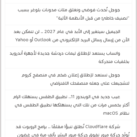
جوجل تُحدث فوضى وتغلق مئات مدونات بلوغر بسبب
"تصنيف خاطئ من قبل الأنظمة الآلية"
الجيميل سيتغير إلى الأبد في عام 2027 .. لن تتمكن بعد
الآن من إرسال رسائل البريد الإلكتروني من Outlook أو Yahoo
واتساب يستعد لإطلاق ثيمات دردشة جديدة لأجهزة أندرويد
بخلفيات متحركة
جوجل تستعد لإطلاق إعلان ضخم في متصفح كروم
لتشجيعك على جعله متصفحك الافتراضي
عيب جديد في الويندوز 11.. تطبيق الطقس يستهلك الرام
أكثر بخمس مرات من تلك التي يستهلكها تطبيق الطقس في
نظام macOS
شركة Cloudflare تُطلق تنبؤًا مقلقًا .. برامج الروبوت قد
تُولّد حركة مرور تفوق حركة مرور البشر بألف مرة في غضون