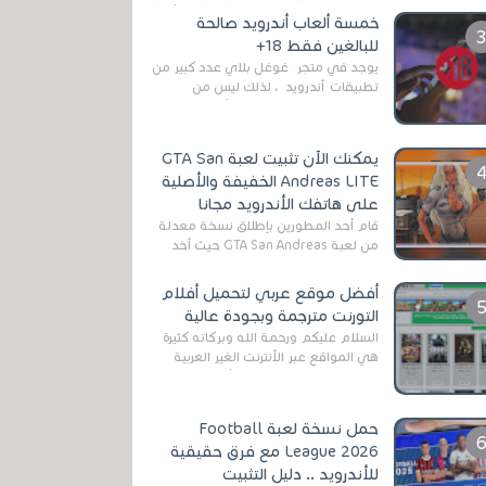
رغم المخاطر المتعلقه به وذلك من أجل
خمسة ألعاب أندرويد صالحة
التخلص من المضايقات الكثيرة في
للبالغين فقط 18+
العال...
يوجد في متجر غوغل بلاي عدد كبير من
تطبيقات أندرويد ، لذلك ليس من
الغريب العثور عليها لجميع أنواع
الجماهير. هذه المرة نقدم 5 ألعاب أند...
يمكنك الآن تثبيت لعبة GTA San
Andreas LITE الخفيفة والأصلية
على هاتفك الأندرويد مجانا
قام أحد المطورين بإطلاق نسخة معدلة
من لعبة GTA San Andreas حيث أخد
بعين الإعتبار تقليل مساحة اللعبة
وجعلها خفيفة LITE لهواتف الأندرويد ،
أفضل موقع عربي لتحميل أفلام
وق...
التورنت مترجمة وبجودة عالية
السلام عليكم ورحمة الله وبركاته كثيرة
هي المواقع عبر الأنترنت الغير العربية
التي تقدم خدمة تحميل الأفلام على
التورنت ، ومعظم هذه المواقع ل...
حمل نسخة لعبة Football
League 2026 مع فرق حقيقية
للأندرويد .. دليل التثبيت