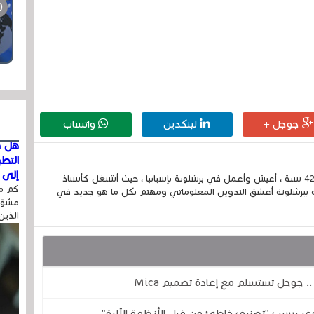
جوجل +
لينكدين
واتساب
هل ق
التط
إلى ا
إسمي الكامل الحسين مزواد ، مغربي الجنسية ، عمري 42 سنة ، أعيش وأعمل في برشلونة بإسبانيا ، حيث أشتغل كأستاذ
كم مر
 ببرشلونة أعشق التدوين المعلوماتي ومهتم بكل ما هو جديد في
مشوّه
الذين
ر بسبب "تصنيف خاطئ من قبل الأنظمة الآلية"