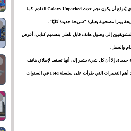
واضحة إلى هاتف Galaxy Z Fold 8 المرتقب، والذي يُتوقع أن يكون نجم حدث Galaxy Unpacked القادم. كما
ة بيتزا مصحوبة بعبارة "شريحة جديدة كليًا".
ين التشويقيين إلى وصول هاتف قابل للطي بتصميم كتابي، أعرض
ام والحمل.
جديدة، إلا أن كل شيء يشير إلى أنها تستعد لإطلاق هاتف
Galaxy Z Fold 8 بتصميم مُجدد، والذي سيمثل أحد أهم التغييرات التي طرأت على سلسلة Fold في السنوات