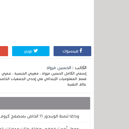
فيسبوك
تويتر
الكاتب :
الحسين مزواد
قسم المعلوميات الإبتدائي في إحدى الجمعيات الخاصة
عالم التقنية
قد يهمك أيضا :
وداعًا لنمط الويندوز 11 الخاص بمتصفح كروم .. جوجل تستسلم مع إعادة تصميم Mica
جوجل تُحدث فوضى وتغلق مئات مدونات بلوغ