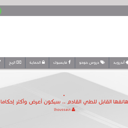
أندرويد
دروس حوحو
فايسبوك
الحماية
الربح
فها القابل للطي القادم .. سيكون أعرض وأكثر إحكاما و
lhoussain