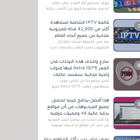
يتوفر لمجتمع كرة القدم على نظام
أندرويد مجموعة كبيرة من الألعاب عالية
الجودة. من الألعاب الرسمية مثل EA
Sports FC 26 (المعروفة سابقًا باسم ...
قائمة IPTV الشاملة لمشاهدة
أكثر من 42,000 قناة تلفزيونية
مجانية من جميع أنحاء العالم
بناءً على الاعتقاد السائد حاليًا بأن
التلفزيون حسب الطلب ومنصات البث
المباشر تتفوق على التلفزيون الرقمي
الأرضي التقليدي، يُعدّ IPTV-org خيار...
سارع واحذف هذه الترددات في
القمر Astra 19.1°E فبها قنوات
إباحية مجانية ستفسد عائلتك
أصبح مجموعة من الناس مؤخر ا
يستعملون القمر Astra 19.1°E شرق
وذلك بسبب أن هذا الأخير يتوفرعلى
قنوات مميزة جدا تنقل العديد من البرامج
هذا أفضل برنامج جربته لتحميل
اله...
جميع الفيديوهات من أي مواقع
بدقة عالية 4K ومميزات خرافية
إذا كنت تبحث عن برنامج لتنزيل الفيديو
من على أي موقع أو منصة، فسوف
تعثر على عدد لا منتهي من الروابط
الخاصة بالبرامج والتطبيقات في هذا
تعرف على ترتيب أكثر المواقع زيارة