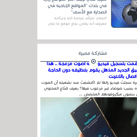
المج...
في بلدك "المواقع الإباحية في
الصدارة مع الأسف"
السلام عليكم ورحمة الله وبركاته
معروف أنه يقاس نجاح موقع ما على
شبكة الأنترنت بعدة مقاييس ، أهمها
عداد الزائرين للموقع، ويتم معرفة ذلك
في...
مشاركة مميزة
مت بتسجيل فيديو وفيه أصوت مزعجة .. هذا
بيق الجديد المذهل يقوم بتنظيفه دون الحاجة
تصال بالإنترنت
ة سجلتَ فيديو رائعًا ثم اكتشفتَ عند تشغيله أن الصوت
 بسبب ضوضاء غير مرغوب فيها؟ يعرف صُنّاع المحتوى
 ينسون ميكروفونهم المخصص ...