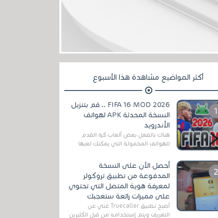
أكثر المواضيع مشاهدة هذا الأسبوع
FIFA 16 MOD 2026 .. قم بتنزيل
النسخة المحدثة APK لهواتف
الأندرويد
هناك بالفعل بعض ألعاب كرة القدم
للهواتف المحمولة التي يمكنك لعبها
رسميًا بتشكيلات مُحدثة لموسم
2025/2026v ومثال على ذلك ألعاب
أحصل الآن على النسخة
مثل EA Sports ...
المدفوعة من تطبيق تروكولر
لمعرفة هوية المتصل التي تحتوي
على مميزات رائعة ستعجبك
أصبح تطبيق Truecaller غني عن
التعريف ويتم إستخدامه من قبل الكثيرين