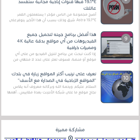
19.1°E فبها قنوات إباحية مجانية ستفسد
عائلتك
أصبح مجموعة من الناس مؤخر ا يستعملون القمر
Astra 19.1°E شرق وذلك بسبب أن هذا الأخير يتوفرعلى
قنوات مميزة جدا تنقل العديد من البرامج اله...
هذا أفضل برنامج جربته لتحميل جميع
الفيديوهات من أي مواقع بدقة عالية 4K
ومميزات خرافية
إذا كنت تبحث عن برنامج لتنزيل الفيديو من على أي
موقع أو منصة، فسوف تعثر على عدد لا منتهي من
الروابط الخاصة بالبرامج والتطبيقات في هذا المج...
تعرف على ترتيب أكثر المواقع زيارة في بلدك
"المواقع الإباحية في الصدارة مع الأسف"
السلام عليكم ورحمة الله وبركاته معروف أنه يقاس
نجاح موقع ما على شبكة الأنترنت بعدة مقاييس ، أهمها
عداد الزائرين للموقع، ويتم معرفة ذلك في...
مشاركة مميزة