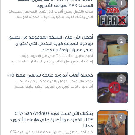
المحدثة APK لهواتف الأندرويد
هناك بالفعل بعض ألعاب كرة القدم للهواتف المحمولة
التي يمكنك لعبها رسميًا بتشكيلات مُحدثة لموسم
2025/2026v ومثال على ذلك ألعاب مثل EA Sports ...
أحصل الآن على النسخة المدفوعة من تطبيق
تروكولر لمعرفة هوية المتصل التي تحتوي
على مميزات رائعة ستعجبك
أصبح تطبيق Truecaller غني عن التعريف ويتم
إستخدامه من قبل الكثيرين رغم المخاطر المتعلقه به
وذلك من أجل التخلص من المضايقات الكثيرة في
العال...
خمسة ألعاب أندرويد صالحة للبالغين فقط 18+
يوجد في متجر غوغل بلاي عدد كبير من تطبيقات
أندرويد ، لذلك ليس من الغريب العثور عليها لجميع
أنواع الجماهير. هذه المرة نقدم 5 ألعاب أند...
يمكنك الآن تثبيت لعبة GTA San Andreas
LITE الخفيفة والأصلية على هاتفك الأندرويد
مجانا
قام أحد المطورين بإطلاق نسخة معدلة من لعبة GTA