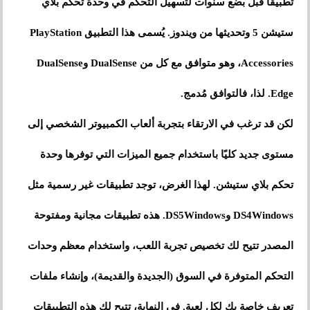
تطبيقًا قبل بضع سنوات لتسهيل التحكم في وحدة تحكم بلاي
ستيشن 5 وتحديثها من ويندوز. يُسمى هذا التطبيق PlayStation
Accessories، وهو متوافق مع كل من DualSense وDualSense
Edge. لذا، فالتوافق مُدمج.
لكن قد ترغب في الارتقاء بتجربة ألعاب الكمبيوتر الشخصي إلى
مستوى جديد كليًا باستخدام جميع الميزات التي توفرها وحدة
تحكم بلاي ستيشن. لهذا الغرض، توجد تطبيقات غير رسمية مثل
DS4Windows وDS5Windows. هذه تطبيقات مجانية ومفتوحة
المصدر تتيح لك تخصيص تجربة اللعب، واستخدام معظم وحدات
التحكم المتوفرة في السوق (الجديدة والقديمة)، وإنشاء ملفات
تعريف خاصة بك لكل لعبة. في النهاية، تتيح لك هذه التطبيقات