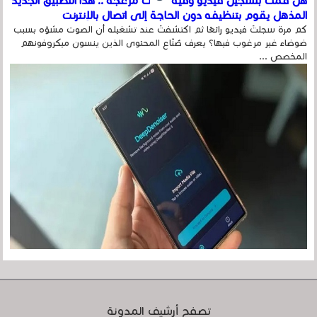
هل قمت بتسجيل فيديو وفيه أصوت مزعجة .. هذا التطبيق الجديد
المذهل يقوم بتنظيفه دون الحاجة إلى اتصال بالإنترنت
كم مرة سجلتَ فيديو رائعًا ثم اكتشفتَ عند تشغيله أن الصوت مشوّه بسبب
ضوضاء غير مرغوب فيها؟ يعرف صُنّاع المحتوى الذين ينسون ميكروفونهم
المخصص ...
تصفح أرشيف المدونة