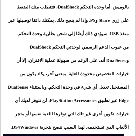
بالوميض. أما وحدة التحكم DualShock، فتتطلب منك الضغط
على زري Share وPS. وإذا لم ينجح ذلك، يمكنك دائمًا توصيلها عبر
منفذ USB. سيؤدي ذلك أيضًا إلى شحن بطارية وحدة التحكم.
من عيوب الدعم الرسمي لوحدتي التحكم DualShock
وDualSense أنه، على الرغم من سهولة عملية الاقتران، إلا أن
خيارات التخصيص محدودة للغاية. بمعنى آخر، يكاد يكون من
المستحيل تعديل أي شيء في وحدة التحكم. وباستثناء DualSense
Edge عبر تطبيق PlayStation Accessories، لن تتوفر لديك أي
خيارات تكوين أخرى غير تلك التي توفرها اللعبة نفسها أو متجر
الألعاب الذي تستخدمه. لهذا السبب ننصح بتجربة DS4Windows.