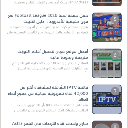
San Andreas حيث أخد بعين الإعتبار تقليل مساحة
اللعبة وجعلها خفيفة LITE لهواتف الأندرويد ، وق...
حمل نسخة لعبة Football League 2026 مع
فرق حقيقية للأندرويد .. دليل التثبيت
يتوفر لمجتمع كرة القدم على نظام أندرويد مجموعة
كبيرة من الألعاب عالية الجودة. من الألعاب الرسمية مثل
EA Sports FC 26 (المعروفة سابقًا باسم ...
أفضل موقع عربي لتحميل أفلام التورنت
مترجمة وبجودة عالية
السلام عليكم ورحمة الله وبركاته كثيرة هي المواقع
عبر الأنترنت الغير العربية التي تقدم خدمة تحميل
الأفلام على التورنت ، ومعظم هذه المواقع ل...
قائمة IPTV الشاملة لمشاهدة أكثر من
42,000 قناة تلفزيونية مجانية من جميع أنحاء
العالم
بناءً على الاعتقاد السائد حاليًا بأن التلفزيون حسب
الطلب ومنصات البث المباشر تتفوق على التلفزيون
الرقمي الأرضي التقليدي، يُعدّ IPTV-org خيار...
سارع واحذف هذه الترددات في القمر Astra