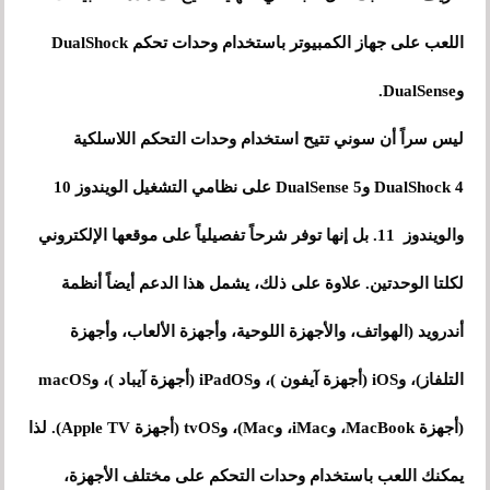
اللعب على جهاز الكمبيوتر باستخدام وحدات تحكم DualShock
وDualSense.
ليس سراً أن سوني تتيح استخدام وحدات التحكم اللاسلكية
DualShock 4 وDualSense 5 على نظامي التشغيل الويندوز 10
والويندوز 11. بل إنها توفر شرحاً تفصيلياً على موقعها الإلكتروني
لكلتا الوحدتين. علاوة على ذلك، يشمل هذا الدعم أيضاً أنظمة
أندرويد (الهواتف، والأجهزة اللوحية، وأجهزة الألعاب، وأجهزة
التلفاز)، وiOS (أجهزة آيفون )، وiPadOS (أجهزة آيباد )، وmacOS
(أجهزة MacBook، وiMac، وMac)، وtvOS (أجهزة Apple TV). لذا
يمكنك اللعب باستخدام وحدات التحكم على مختلف الأجهزة،