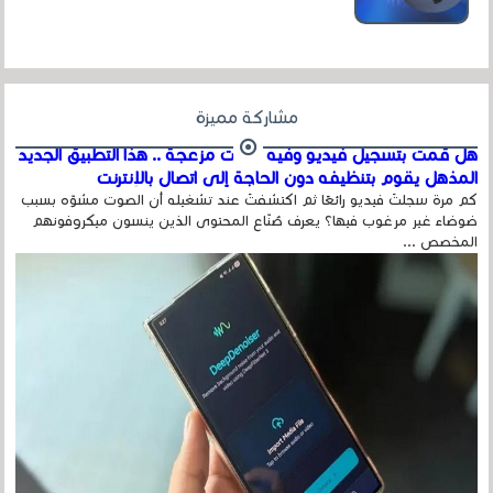
عداد الزائرين للموقع، ويتم معرفة ذلك في...
مشاركة مميزة
هل قمت بتسجيل فيديو وفيه أصوت مزعجة .. هذا التطبيق الجديد
المذهل يقوم بتنظيفه دون الحاجة إلى اتصال بالإنترنت
كم مرة سجلتَ فيديو رائعًا ثم اكتشفتَ عند تشغيله أن الصوت مشوّه بسبب
ضوضاء غير مرغوب فيها؟ يعرف صُنّاع المحتوى الذين ينسون ميكروفونهم
المخصص ...