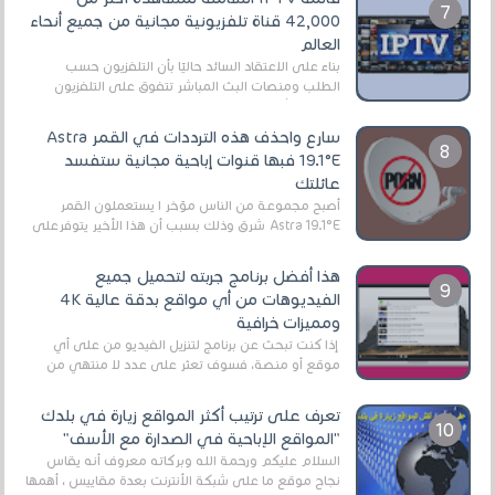
42,000 قناة تلفزيونية مجانية من جميع أنحاء
العالم
بناءً على الاعتقاد السائد حاليًا بأن التلفزيون حسب
الطلب ومنصات البث المباشر تتفوق على التلفزيون
الرقمي الأرضي التقليدي، يُعدّ IPTV-org خيار...
سارع واحذف هذه الترددات في القمر Astra
19.1°E فبها قنوات إباحية مجانية ستفسد
عائلتك
أصبح مجموعة من الناس مؤخر ا يستعملون القمر
Astra 19.1°E شرق وذلك بسبب أن هذا الأخير يتوفرعلى
قنوات مميزة جدا تنقل العديد من البرامج اله...
هذا أفضل برنامج جربته لتحميل جميع
الفيديوهات من أي مواقع بدقة عالية 4K
ومميزات خرافية
إذا كنت تبحث عن برنامج لتنزيل الفيديو من على أي
موقع أو منصة، فسوف تعثر على عدد لا منتهي من
الروابط الخاصة بالبرامج والتطبيقات في هذا المج...
تعرف على ترتيب أكثر المواقع زيارة في بلدك
"المواقع الإباحية في الصدارة مع الأسف"
السلام عليكم ورحمة الله وبركاته معروف أنه يقاس
نجاح موقع ما على شبكة الأنترنت بعدة مقاييس ، أهمها