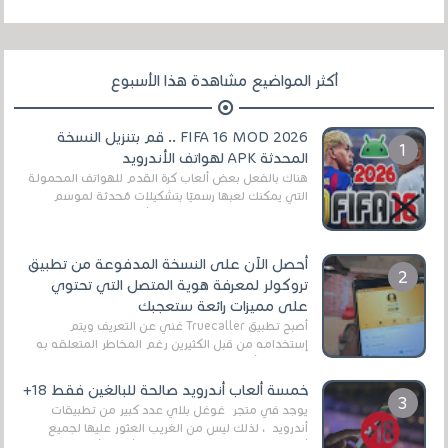
أكثر المواضيع مشاهدة هذا الأسبوع
FIFA 16 MOD 2026 .. قم بتنزيل النسخة
المحدثة APK لهواتف الأندرويد
هناك بالفعل بعض ألعاب كرة القدم للهواتف المحمولة
التي يمكنك لعبها رسميًا بتشكيلات مُحدثة لموسم
2025/2026v ومثال على ذلك ألعاب مثل EA Sports ...
أحصل الآن على النسخة المدفوعة من تطبيق
تروكولر لمعرفة هوية المتصل التي تحتوي
على مميزات رائعة ستعجبك
أصبح تطبيق Truecaller غني عن التعريف ويتم
إستخدامه من قبل الكثيرين رغم المخاطر المتعلقه به
وذلك من أجل التخلص من المضايقات الكثيرة في
العال...
خمسة ألعاب أندرويد صالحة للبالغين فقط 18+
يوجد في متجر غوغل بلاي عدد كبير من تطبيقات
أندرويد ، لذلك ليس من الغريب العثور عليها لجميع
أنواع الجماهير. هذه المرة نقدم 5 ألعاب أند...