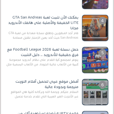
يمكنك الآن تثبيت لعبة GTA San Andreas
LITE الخفيفة والأصلية على هاتفك الأندرويد
مجانا
قام أحد المطورين بإطلاق نسخة معدلة من لعبة GTA
San Andreas حيث أخد بعين الإعتبار تقليل مساحة
اللعبة وجعلها خفيفة LITE لهواتف الأندرويد ، وق...
حمل نسخة لعبة Football League 2026 مع
فرق حقيقية للأندرويد .. دليل التثبيت
يتوفر لمجتمع كرة القدم على نظام أندرويد مجموعة
كبيرة من الألعاب عالية الجودة. من الألعاب الرسمية مثل
EA Sports FC 26 (المعروفة سابقًا باسم ...
أفضل موقع عربي لتحميل أفلام التورنت
مترجمة وبجودة عالية
السلام عليكم ورحمة الله وبركاته كثيرة هي المواقع
عبر الأنترنت الغير العربية التي تقدم خدمة تحميل
الأفلام على التورنت ، ومعظم هذه المواقع ل...
قائمة IPTV الشاملة لمشاهدة أكثر من