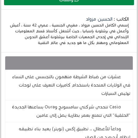
الكاتب :
الحسين مزواد
إسمي الكامل الحسين مزواد ، مغربي الجنسية ، عمري 42 سنة ، أعيش
وأعمل في برشلونة بإسبانيا ، حيث أشتغل كأستاذ قسم المعلوميات
الإبتدائي في إحدى الجمعيات الخاصة ببرشلونة أعشق التدوين
المعلوماتي ومهتم بكل ما هو جديد في عالم التقنية
قد يهمك أيضا :
عشرات من ضباط الشرطة متهمون بالتجسس على النساء
في الولايات المتحدة باستخدام كاميرات التعرف على لوحات
ترخيص السيارات
Casio تتحدى شركتي سامسونج وOura بساعتها الجديدة
"الحلقية" التي تتمتع بعمر بطارية يصل إلى عامين
وداعاً للأعطال .. تطبيق إكس (تويتر) يعيد بناء تطبيقه
لنظام أندرويد من الصفر