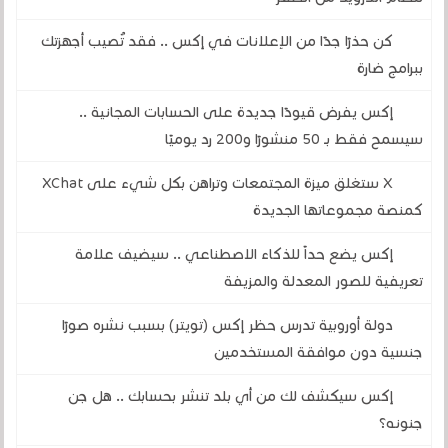
كن حذرًا جدًا من الإعلانات في إكس .. فقد تُصيب أجهزتك
ببرامج ضارة
إكس يفرض قيودًا جديدة على الحسابات المجانية ..
سيسمح فقط بـ 50 منشورًا و200 رد يوميًا
X ستغلق ميزة المجتمعات وتراهن بكل شيء على XChat
كمنصة مجموعاتها الجديدة
إكس يضع حداً للذكاء الاصطناعي .. سيضيف علامة
تعريفية للصور المعدلة والمزيفة
دولة أوروبية تدرس حظر إكس (تويتر) بسبب نشره صورًا
جنسية دون موافقة المستخدمين
إكس سيكشف لك من أي بلد تنشر بحسابك .. هل جن
جنونه؟