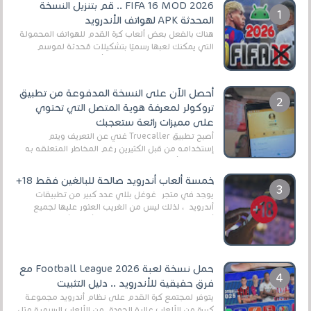
FIFA 16 MOD 2026 .. قم بتنزيل النسخة
المحدثة APK لهواتف الأندرويد
هناك بالفعل بعض ألعاب كرة القدم للهواتف المحمولة
التي يمكنك لعبها رسميًا بتشكيلات مُحدثة لموسم
2025/2026v ومثال على ذلك ألعاب مثل EA Sports ...
أحصل الآن على النسخة المدفوعة من تطبيق
تروكولر لمعرفة هوية المتصل التي تحتوي
على مميزات رائعة ستعجبك
أصبح تطبيق Truecaller غني عن التعريف ويتم
إستخدامه من قبل الكثيرين رغم المخاطر المتعلقه به
وذلك من أجل التخلص من المضايقات الكثيرة في
العال...
خمسة ألعاب أندرويد صالحة للبالغين فقط 18+
يوجد في متجر غوغل بلاي عدد كبير من تطبيقات
أندرويد ، لذلك ليس من الغريب العثور عليها لجميع
أنواع الجماهير. هذه المرة نقدم 5 ألعاب أند...
حمل نسخة لعبة Football League 2026 مع
فرق حقيقية للأندرويد .. دليل التثبيت
يتوفر لمجتمع كرة القدم على نظام أندرويد مجموعة
كبيرة من الألعاب عالية الجودة. من الألعاب الرسمية مثل