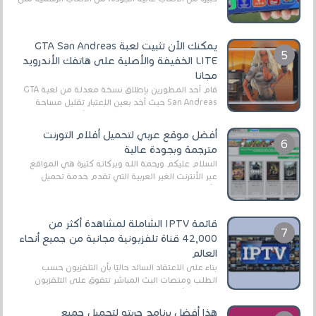
EA Sports FC 26 (المعروفة سابقًا باسم ...
يمكنك الآن تثبيت لعبة GTA San Andreas
LITE الخفيفة والأصلية على هاتفك الأندرويد
مجانا
قام أحد المطورين بإطلاق نسخة معدلة من لعبة GTA
San Andreas حيث أخد بعين الإعتبار تقليل مساحة
اللعبة وجعلها خفيفة LITE لهواتف الأندرويد ، وق...
أفضل موقع عربي لتحميل أفلام التورنت
مترجمة وبجودة عالية
السلام عليكم ورحمة الله وبركاته كثيرة هي المواقع
عبر الأنترنت الغير العربية التي تقدم خدمة تحميل
الأفلام على التورنت ، ومعظم هذه المواقع ل...
قائمة IPTV الشاملة لمشاهدة أكثر من
42,000 قناة تلفزيونية مجانية من جميع أنحاء
العالم
بناءً على الاعتقاد السائد حاليًا بأن التلفزيون حسب
الطلب ومنصات البث المباشر تتفوق على التلفزيون
الرقمي الأرضي التقليدي، يُعدّ IPTV-org خيار...
هذا أفضل برنامج جربته لتحميل جميع