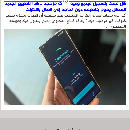
هل قمت بتسجيل فيديو وفيه أصوت مزعجة .. هذا التطبيق الجديد
المذهل يقوم بتنظيفه دون الحاجة إلى اتصال بالإنترنت
كم مرة سجلتَ فيديو رائعًا ثم اكتشفتَ عند تشغيله أن الصوت مشوّه بسبب
ضوضاء غير مرغوب فيها؟ يعرف صُنّاع المحتوى الذين ينسون ميكروفونهم
المخصص ...