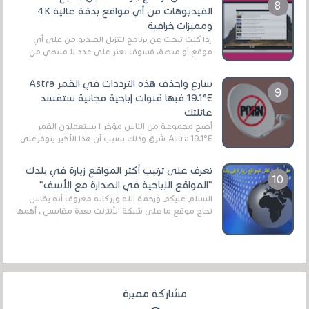
الفيديوهات من أي مواقع بدقة عالية 4K
ومميزات خرافية
إذا كنت تبحث عن برنامج لتنزيل الفيديو من على أي
موقع أو منصة، فسوف تعثر على عدد لا منتهي من
الروابط الخاصة بالبرامج والتطبيقات في هذا المج...
سارع واحذف هذه الترددات في القمر Astra
19.1°E فبها قنوات إباحية مجانية ستفسد
عائلتك
أصبح مجموعة من الناس مؤخر ا يستعملون القمر
Astra 19.1°E شرق وذلك بسبب أن هذا الأخير يتوفرعلى
قنوات مميزة جدا تنقل العديد من البرامج اله...
تعرف على ترتيب أكثر المواقع زيارة في بلدك
"المواقع الإباحية في الصدارة مع الأسف"
السلام عليكم ورحمة الله وبركاته معروف أنه يقاس
نجاح موقع ما على شبكة الأنترنت بعدة مقاييس ، أهمها
عداد الزائرين للموقع، ويتم معرفة ذلك في...
مشاركة مميزة