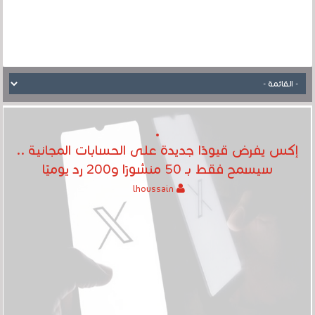
إكس يفرض قيودًا جديدة على الحسابات المجانية ..
سيسمح فقط بـ 50 منشورًا و200 رد يوميًا
lhoussain