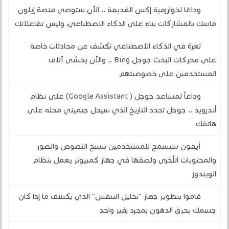
وداعًا لخوارزمية إكس القديمة .. الآن ستوصي منصة إيلون
ماسك بالمشاركات بناءً على الذكاء الاصطناعي، وليس تفاعلاتك
ثغرة في الذكاء الاصطناعي تكشف عن محادثات خاصة
على محركات البحث جوجل Bing .. والآن يخشى آلاف
المستخدمين على خصوصيتهم
وداعاً لمساعد جوجل ( Google Assistant) على نظام
أندرويد .. جوجل تحدد التاريخ الذي سيحل جيميني محله على
هاتفك
آيفون سيسمح للمستخدمين بنسخ النصوص والصور
والمحتويات الأخرى ولصقها في جهاز كمبيوتر يعمل بنظام
الويندوز
قاموا بتطوير جهاز "تحليل التنفس" الذي يكشف ما إذا كان
جسمك يحرق الدهون بمجرد زفير واحد