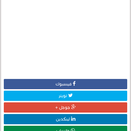
فيسبوك
تويتر
جوجل +
لينكدين
واتساب