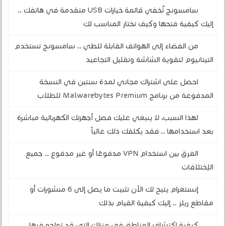
سامسونج تُخفي قائمة خيارات USB متقدمة في هاتفك ..
إليك كيفية فتحها وكيف تختار المناسب لك
من الفضاء إلى الهواتف القابلة للطي .. سامسونج تستخدم
التيتانيوم لتقوية الشاشة وتقليل التجاعيد
احصل على اشتراك مجاني لمدة سنتين في النسخة
المدفوعة من برنامج Malwarebytes Premium للطلاب
لهذا السبب، لا ينبغي عليك فصل أجهزتك الكهربائية مباشرة
بعد استخدامها .. فقد يكلفك ذلك غالياً
الفرق بين استخدام VPN مدفوعًا أو غير مدفوع .. جميع
الإختلافات
إنستغرام يتيح لك الآن تثبيت ما يصل إلى 6 منشورات أو
مقاطع ريلز .. إليك كيفية القيام بذلك
كيفية اكتشاف المناطق في منزلك التي قد تواجه فيها