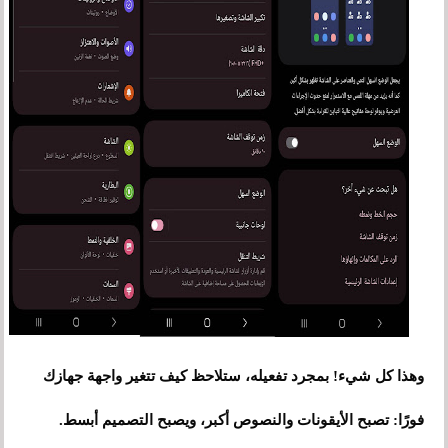
وهذا كل شيء! بمجرد تفعيله، ستلاحظ كيف تتغير واجهة جهازك
فورًا: تصبح الأيقونات والنصوص أكبر، ويصبح التصميم أبسط.