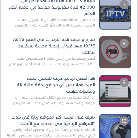
قائمة IPTV الشاملة لمشاهدة أكثر من
42,000 قناة تلفزيونية مجانية من جميع أنحاء
العالم
بناءً على الاعتقاد السائد حاليًا بأن التلفزيون حسب
الطلب ومنصات البث المباشر تتفوق على التلفزيون
الرقمي الأرضي التقليدي، يُعدّ IPTV-org خيار...
سارع واحذف هذه الترددات في القمر Astra
19.1°E فبها قنوات إباحية مجانية ستفسد
عائلتك
أصبح مجموعة من الناس مؤخر ا يستعملون القمر
Astra 19.1°E شرق وذلك بسبب أن هذا الأخير يتوفرعلى
قنوات مميزة جدا تنقل العديد من البرامج اله...
هذا أفضل برنامج جربته لتحميل جميع
الفيديوهات من أي مواقع بدقة عالية 4K
ومميزات خرافية
إذا كنت تبحث عن برنامج لتنزيل الفيديو من على أي
موقع أو منصة، فسوف تعثر على عدد لا منتهي من
الروابط الخاصة بالبرامج والتطبيقات في هذا المج...
تعرف على ترتيب أكثر المواقع زيارة في بلدك
"المواقع الإباحية في الصدارة مع الأسف"
السلام عليكم ورحمة الله وبركاته معروف أنه يقاس
نجاح موقع ما على شبكة الأنترنت بعدة مقاييس ، أهمها