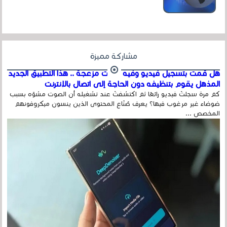
عداد الزائرين للموقع، ويتم معرفة ذلك في...
مشاركة مميزة
هل قمت بتسجيل فيديو وفيه أصوت مزعجة .. هذا التطبيق الجديد
المذهل يقوم بتنظيفه دون الحاجة إلى اتصال بالإنترنت
كم مرة سجلتَ فيديو رائعًا ثم اكتشفتَ عند تشغيله أن الصوت مشوّه بسبب
ضوضاء غير مرغوب فيها؟ يعرف صُنّاع المحتوى الذين ينسون ميكروفونهم
المخصص ...