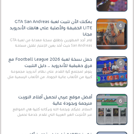
أنواع الجماهير. هذه المرة نقدم 5 ألعاب أند...
يمكنك الآن تثبيت لعبة GTA San Andreas
LITE الخفيفة والأصلية على هاتفك الأندرويد
مجانا
قام أحد المطورين بإطلاق نسخة معدلة من لعبة GTA
San Andreas حيث أخد بعين الإعتبار تقليل مساحة
اللعبة وجعلها خفيفة LITE لهواتف الأندرويد ، وق...
حمل نسخة لعبة Football League 2026 مع
فرق حقيقية للأندرويد .. دليل التثبيت
يتوفر لمجتمع كرة القدم على نظام أندرويد مجموعة
كبيرة من الألعاب عالية الجودة. من الألعاب الرسمية مثل
EA Sports FC 26 (المعروفة سابقًا باسم ...
أفضل موقع عربي لتحميل أفلام التورنت
مترجمة وبجودة عالية
السلام عليكم ورحمة الله وبركاته كثيرة هي المواقع
عبر الأنترنت الغير العربية التي تقدم خدمة تحميل
الأفلام على التورنت ، ومعظم هذه المواقع ل...