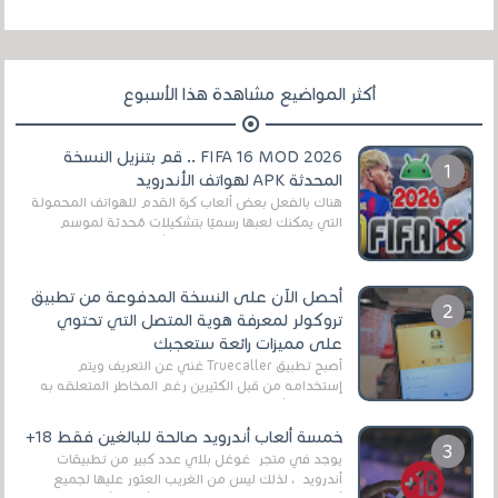
أكثر المواضيع مشاهدة هذا الأسبوع
FIFA 16 MOD 2026 .. قم بتنزيل النسخة
المحدثة APK لهواتف الأندرويد
هناك بالفعل بعض ألعاب كرة القدم للهواتف المحمولة
التي يمكنك لعبها رسميًا بتشكيلات مُحدثة لموسم
2025/2026v ومثال على ذلك ألعاب مثل EA Sports ...
أحصل الآن على النسخة المدفوعة من تطبيق
تروكولر لمعرفة هوية المتصل التي تحتوي
على مميزات رائعة ستعجبك
أصبح تطبيق Truecaller غني عن التعريف ويتم
إستخدامه من قبل الكثيرين رغم المخاطر المتعلقه به
وذلك من أجل التخلص من المضايقات الكثيرة في
العال...
خمسة ألعاب أندرويد صالحة للبالغين فقط 18+
يوجد في متجر غوغل بلاي عدد كبير من تطبيقات
أندرويد ، لذلك ليس من الغريب العثور عليها لجميع