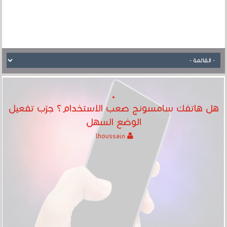
هل هاتفك سامسونج صعب الاستخدام؟ جرّب تفعيل
الوضع السهل
lhoussain