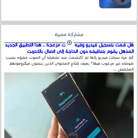
عداد الزائرين للموقع، ويتم معرفة ذلك في...
مشاركة مميزة
هل قمت بتسجيل فيديو وفيه أصوت مزعجة .. هذا التطبيق الجديد
المذهل يقوم بتنظيفه دون الحاجة إلى اتصال بالإنترنت
كم مرة سجلتَ فيديو رائعًا ثم اكتشفتَ عند تشغيله أن الصوت مشوّه بسبب
ضوضاء غير مرغوب فيها؟ يعرف صُنّاع المحتوى الذين ينسون ميكروفونهم
المخصص ...