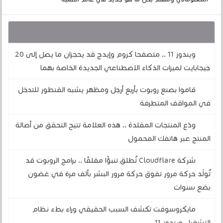
قد يهمك أيضا :
ويندوز 11 .. متصفحا كروم وإيدج قد يحجزان ما يصل إلى 20
جيجابايت لميزات الذكاء الاصطناعي الجديدة الخاصة بهما
قاموا بصنع روبوت بأربع أرجل ومظهر يشبه القنطور للتدخل
في المواقف المتطرفة
ودّع المنتجات المقلدة .. هذه العلامة تتيح التحقق من أصالة
المنتج عبر هاتفك المحمول
شركة Cloudflare تُطلق تنبؤًا مقلقًا .. برامج الروبوت قد
تُولّد حركة مرور تفوق حركة مرور البشر بألف مرة في غضون
بضع سنوات
مايكروسوفت تكشف السبب الحقيقي وراء بطء نظام
التشغيل ويندوز 11