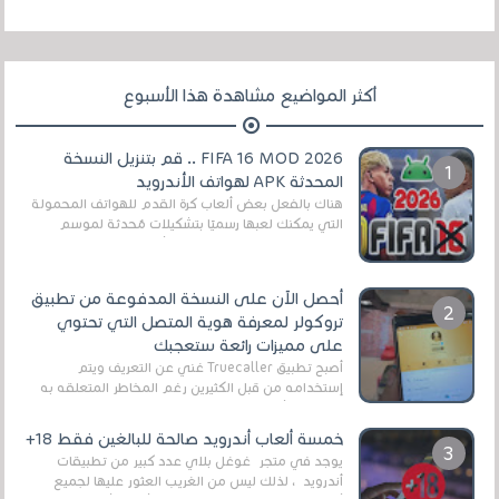
أكثر المواضيع مشاهدة هذا الأسبوع
FIFA 16 MOD 2026 .. قم بتنزيل النسخة
المحدثة APK لهواتف الأندرويد
هناك بالفعل بعض ألعاب كرة القدم للهواتف المحمولة
التي يمكنك لعبها رسميًا بتشكيلات مُحدثة لموسم
2025/2026v ومثال على ذلك ألعاب مثل EA Sports ...
أحصل الآن على النسخة المدفوعة من تطبيق
تروكولر لمعرفة هوية المتصل التي تحتوي
على مميزات رائعة ستعجبك
أصبح تطبيق Truecaller غني عن التعريف ويتم
إستخدامه من قبل الكثيرين رغم المخاطر المتعلقه به
وذلك من أجل التخلص من المضايقات الكثيرة في
العال...
خمسة ألعاب أندرويد صالحة للبالغين فقط 18+
يوجد في متجر غوغل بلاي عدد كبير من تطبيقات
أندرويد ، لذلك ليس من الغريب العثور عليها لجميع