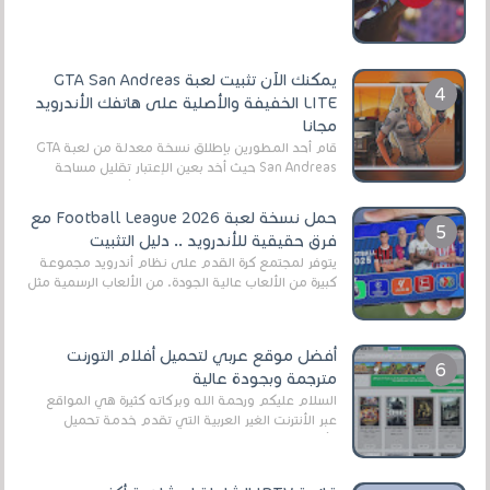
أنواع الجماهير. هذه المرة نقدم 5 ألعاب أند...
يمكنك الآن تثبيت لعبة GTA San Andreas
LITE الخفيفة والأصلية على هاتفك الأندرويد
مجانا
قام أحد المطورين بإطلاق نسخة معدلة من لعبة GTA
San Andreas حيث أخد بعين الإعتبار تقليل مساحة
اللعبة وجعلها خفيفة LITE لهواتف الأندرويد ، وق...
حمل نسخة لعبة Football League 2026 مع
فرق حقيقية للأندرويد .. دليل التثبيت
يتوفر لمجتمع كرة القدم على نظام أندرويد مجموعة
كبيرة من الألعاب عالية الجودة. من الألعاب الرسمية مثل
EA Sports FC 26 (المعروفة سابقًا باسم ...
أفضل موقع عربي لتحميل أفلام التورنت
مترجمة وبجودة عالية
السلام عليكم ورحمة الله وبركاته كثيرة هي المواقع
عبر الأنترنت الغير العربية التي تقدم خدمة تحميل
الأفلام على التورنت ، ومعظم هذه المواقع ل...