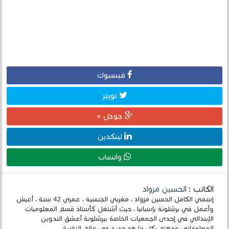
فيسبوك
تويتر
جوجل +
لينكدين
واتساب
الكاتب :
الحسين مزواد
إسمي الكامل الحسين مزواد ، مغربي الجنسية ، عمري 42 سنة ، أعيش
وأعمل في برشلونة بإسبانيا ، حيث أشتغل كأستاذ قسم المعلوميات
الإبتدائي في إحدى الجمعيات الخاصة ببرشلونة أعشق التدوين
المعلوماتي ومهتم بكل ما هو جديد في عالم التقنية