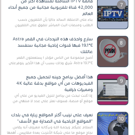
قائمة IPTV الشاملة لمشاهدة أكثر من
42,000 قناة تلفزيونية مجانية من جميع أنحاء
العالم
بناءً على الاعتقاد السائد حاليًا بأن التلفزيون حسب
الطلب ومنصات البث المباشر تتفوق على التلفزيون
الرقمي الأرضي التقليدي، يُعدّ IPTV-org خيار...
سارع واحذف هذه الترددات في القمر Astra
19.1°E فبها قنوات إباحية مجانية ستفسد
عائلتك
أصبح مجموعة من الناس مؤخر ا يستعملون القمر
Astra 19.1°E شرق وذلك بسبب أن هذا الأخير يتوفرعلى
قنوات مميزة جدا تنقل العديد من البرامج اله...
هذا أفضل برنامج جربته لتحميل جميع
الفيديوهات من أي مواقع بدقة عالية 4K
ومميزات خرافية
إذا كنت تبحث عن برنامج لتنزيل الفيديو من على أي
موقع أو منصة، فسوف تعثر على عدد لا منتهي من
الروابط الخاصة بالبرامج والتطبيقات في هذا المج...
تعرف على ترتيب أكثر المواقع زيارة في بلدك
"المواقع الإباحية في الصدارة مع الأسف"
السلام عليكم ورحمة الله وبركاته معروف أنه يقاس
نجاح موقع ما على شبكة الأنترنت بعدة مقاييس ، أهمها