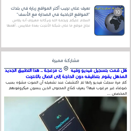
تعرف على ترتيب أكثر المواقع زيارة في بلدك
"المواقع الإباحية في الصدارة مع الأسف"
السلام عليكم ورحمة الله وبركاته معروف أنه يقاس
نجاح موقع ما على شبكة الأنترنت بعدة مقاييس ، أهمها
عداد الزائرين للموقع، ويتم معرفة ذلك في...
مشاركة مميزة
هل قمت بتسجيل فيديو وفيه أصوت مزعجة .. هذا التطبيق الجديد
المذهل يقوم بتنظيفه دون الحاجة إلى اتصال بالإنترنت
كم مرة سجلتَ فيديو رائعًا ثم اكتشفتَ عند تشغيله أن الصوت مشوّه بسبب
ضوضاء غير مرغوب فيها؟ يعرف صُنّاع المحتوى الذين ينسون ميكروفونهم
المخصص ...