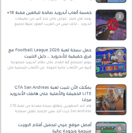
وذلك من أجل التخلص من المضايقات الكثيرة في
العال...
خمسة ألعاب أندرويد صالحة للبالغين فقط 18+
يوجد في متجر غوغل بلاي عدد كبير من تطبيقات
أندرويد ، لذلك ليس من الغريب العثور عليها لجميع
أنواع الجماهير. هذه المرة نقدم 5 ألعاب أند...
حمل نسخة لعبة Football League 2026 مع
فرق حقيقية للأندرويد .. دليل التثبيت
يتوفر لمجتمع كرة القدم على نظام أندرويد مجموعة
كبيرة من الألعاب عالية الجودة. من الألعاب الرسمية مثل
EA Sports FC 26 (المعروفة سابقًا باسم ...
يمكنك الآن تثبيت لعبة GTA San Andreas
LITE الخفيفة والأصلية على هاتفك الأندرويد
مجانا
قام أحد المطورين بإطلاق نسخة معدلة من لعبة GTA
San Andreas حيث أخد بعين الإعتبار تقليل مساحة
اللعبة وجعلها خفيفة LITE لهواتف الأندرويد ، وق...
أفضل موقع عربي لتحميل أفلام التورنت
مترجمة وبجودة عالية