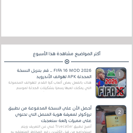
أكثر المواضيع مشاهدة هذا الأسبوع
FIFA 16 MOD 2026 .. قم بتنزيل النسخة
المحدثة APK لهواتف الأندرويد
هناك بالفعل بعض ألعاب كرة القدم للهواتف المحمولة
التي يمكنك لعبها رسميًا بتشكيلات مُحدثة لموسم
2025/2026v ومثال على ذلك ألعاب مثل EA Sports ...
أحصل الآن على النسخة المدفوعة من تطبيق
تروكولر لمعرفة هوية المتصل التي تحتوي
على مميزات رائعة ستعجبك
أصبح تطبيق Truecaller غني عن التعريف ويتم
إستخدامه من قبل الكثيرين رغم المخاطر المتعلقه به