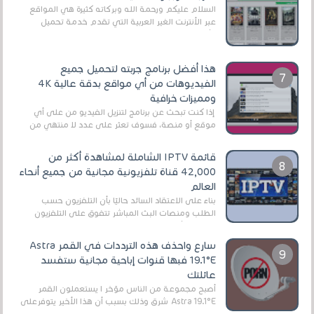
السلام عليكم ورحمة الله وبركاته كثيرة هي المواقع
عبر الأنترنت الغير العربية التي تقدم خدمة تحميل
الأفلام على التورنت ، ومعظم هذه المواقع ل...
هذا أفضل برنامج جربته لتحميل جميع
الفيديوهات من أي مواقع بدقة عالية 4K
ومميزات خرافية
إذا كنت تبحث عن برنامج لتنزيل الفيديو من على أي
موقع أو منصة، فسوف تعثر على عدد لا منتهي من
الروابط الخاصة بالبرامج والتطبيقات في هذا المج...
قائمة IPTV الشاملة لمشاهدة أكثر من
42,000 قناة تلفزيونية مجانية من جميع أنحاء
العالم
بناءً على الاعتقاد السائد حاليًا بأن التلفزيون حسب
الطلب ومنصات البث المباشر تتفوق على التلفزيون
الرقمي الأرضي التقليدي، يُعدّ IPTV-org خيار...
سارع واحذف هذه الترددات في القمر Astra
19.1°E فبها قنوات إباحية مجانية ستفسد
عائلتك
أصبح مجموعة من الناس مؤخر ا يستعملون القمر
Astra 19.1°E شرق وذلك بسبب أن هذا الأخير يتوفرعلى
قنوات مميزة جدا تنقل العديد من البرامج اله...