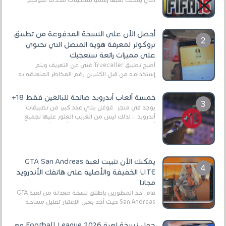
2025/2026v ومثال على ذلك ألعاب مثل EA Sports ...
أحصل الآن على النسخة المدفوعة من تطبيق
تروكولر لمعرفة هوية المتصل التي تحتوي
على مميزات رائعة ستعجبك
أصبح تطبيق Truecaller غني عن التعريف ويتم
إستخدامه من قبل الكثيرين رغم المخاطر المتعلقه به
وذلك من أجل التخلص من المضايقات الكثيرة في
العال...
خمسة ألعاب أندرويد صالحة للبالغين فقط 18+
يوجد في متجر غوغل بلاي عدد كبير من تطبيقات
أندرويد ، لذلك ليس من الغريب العثور عليها لجميع
أنواع الجماهير. هذه المرة نقدم 5 ألعاب أند...
يمكنك الآن تثبيت لعبة GTA San Andreas
LITE الخفيفة والأصلية على هاتفك الأندرويد
مجانا
قام أحد المطورين بإطلاق نسخة معدلة من لعبة GTA
San Andreas حيث أخد بعين الإعتبار تقليل مساحة
اللعبة وجعلها خفيفة LITE لهواتف الأندرويد ، وق...
حمل نسخة لعبة Football League 2026 مع