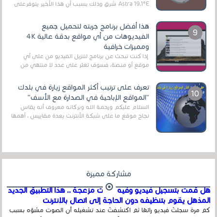
Astra 19.1°E شرق وذلك بسبب أن هذا الأخير يتوفرعلى
قنوات مميزة جدا تنقل العديد من البرامج اله...
هذا أفضل برنامج جربته لتحميل جميع
الفيديوهات من أي مواقع بدقة عالية 4K
ومميزات خرافية
إذا كنت تبحث عن برنامج لتنزيل الفيديو من على أي
موقع أو منصة، فسوف تعثر على عدد لا منتهي من
الروابط الخاصة بالبرامج والتطبيقات في هذا المج...
تعرف على ترتيب أكثر المواقع زيارة في بلدك
"المواقع الإباحية في الصدارة مع الأسف"
السلام عليكم ورحمة الله وبركاته معروف أنه يقاس
نجاح موقع ما على شبكة الأنترنت بعدة مقاييس ، أهمها
عداد الزائرين للموقع، ويتم معرفة ذلك في...
مشاركة مميزة
هل قمت بتسجيل فيديو وفيه أصوت مزعجة .. هذا التطبيق الجديد
المذهل يقوم بتنظيفه دون الحاجة إلى اتصال بالإنترنت
كم مرة سجلتَ فيديو رائعًا ثم اكتشفتَ عند تشغيله أن الصوت مشوّه بسبب