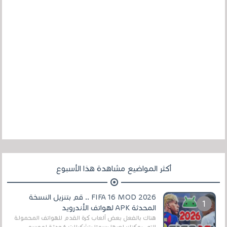
أكثر المواضيع مشاهدة هذا الأسبوع
FIFA 16 MOD 2026 .. قم بتنزيل النسخة
المحدثة APK لهواتف الأندرويد
هناك بالفعل بعض ألعاب كرة القدم للهواتف المحمولة
التي يمكنك لعبها رسميًا بتشكيلات مُحدثة لموسم