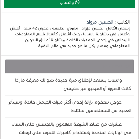
واتساب
الكاتب :
الحسين مزواد
إسمي الكامل الحسين مزواد ، مغربي الجنسية ، عمري 42 سنة ، أعيش
وأعمل في برشلونة بإسبانيا ، حيث أشتغل كأستاذ قسم المعلوميات
الإبتدائي في إحدى الجمعيات الخاصة ببرشلونة أعشق التدوين
المعلوماتي ومهتم بكل ما هو جديد في عالم التقنية
قد يهمك أيضا :
واتساب يستعد لإطلاق ميزة جديدة تتيح لك معرفة ما إذا
كانت الصورة أو الفيديو غير حقيقي
جوجل ستقوم بإزالة إحدى أكثر ميزات الجيميل فائدة، وسيتأثر
العديد من المستخدمين سلبًا.ط
عشرات من ضباط الشرطة متهمون بالتجسس على النساء
في الولايات المتحدة باستخدام كاميرات التعرف على لوحات