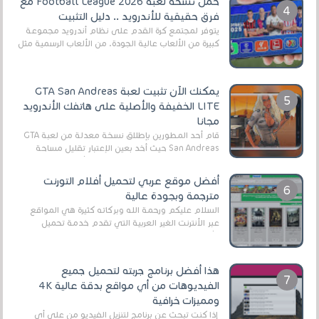
حمل نسخة لعبة Football League 2026 مع
فرق حقيقية للأندرويد .. دليل التثبيت
يتوفر لمجتمع كرة القدم على نظام أندرويد مجموعة
كبيرة من الألعاب عالية الجودة. من الألعاب الرسمية مثل
EA Sports FC 26 (المعروفة سابقًا باسم ...
يمكنك الآن تثبيت لعبة GTA San Andreas
LITE الخفيفة والأصلية على هاتفك الأندرويد
مجانا
قام أحد المطورين بإطلاق نسخة معدلة من لعبة GTA
San Andreas حيث أخد بعين الإعتبار تقليل مساحة
اللعبة وجعلها خفيفة LITE لهواتف الأندرويد ، وق...
أفضل موقع عربي لتحميل أفلام التورنت
مترجمة وبجودة عالية
السلام عليكم ورحمة الله وبركاته كثيرة هي المواقع
عبر الأنترنت الغير العربية التي تقدم خدمة تحميل
الأفلام على التورنت ، ومعظم هذه المواقع ل...
هذا أفضل برنامج جربته لتحميل جميع
الفيديوهات من أي مواقع بدقة عالية 4K
ومميزات خرافية
إذا كنت تبحث عن برنامج لتنزيل الفيديو من على أي