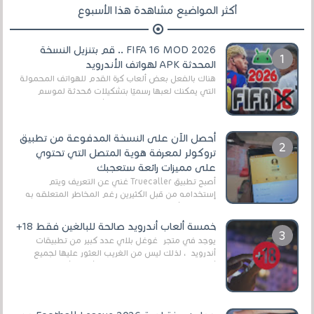
أكثر المواضيع مشاهدة هذا الأسبوع
FIFA 16 MOD 2026 .. قم بتنزيل النسخة
المحدثة APK لهواتف الأندرويد
هناك بالفعل بعض ألعاب كرة القدم للهواتف المحمولة
التي يمكنك لعبها رسميًا بتشكيلات مُحدثة لموسم
2025/2026v ومثال على ذلك ألعاب مثل EA Sports ...
أحصل الآن على النسخة المدفوعة من تطبيق
تروكولر لمعرفة هوية المتصل التي تحتوي
على مميزات رائعة ستعجبك
أصبح تطبيق Truecaller غني عن التعريف ويتم
إستخدامه من قبل الكثيرين رغم المخاطر المتعلقه به
وذلك من أجل التخلص من المضايقات الكثيرة في
العال...
خمسة ألعاب أندرويد صالحة للبالغين فقط 18+
يوجد في متجر غوغل بلاي عدد كبير من تطبيقات
أندرويد ، لذلك ليس من الغريب العثور عليها لجميع
أنواع الجماهير. هذه المرة نقدم 5 ألعاب أند...