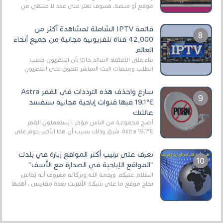
موقع أو منصة، فسوف تعثر على عدد لا منتهي من
الروابط الخاصة بالبرامج والتطبيقات في هذا المج...
قائمة IPTV الشاملة لمشاهدة أكثر من
42,000 قناة تلفزيونية مجانية من جميع أنحاء
العالم
بناءً على الاعتقاد السائد حاليًا بأن التلفزيون حسب
الطلب ومنصات البث المباشر تتفوق على التلفزيون
الرقمي الأرضي التقليدي، يُعدّ IPTV-org خيار...
سارع واحذف هذه الترددات في القمر Astra
19.1°E فبها قنوات إباحية مجانية ستفسد
عائلتك
أصبح مجموعة من الناس مؤخر ا يستعملون القمر
Astra 19.1°E شرق وذلك بسبب أن هذا الأخير يتوفرعلى
قنوات مميزة جدا تنقل العديد من البرامج اله...
تعرف على ترتيب أكثر المواقع زيارة في بلدك
"المواقع الإباحية في الصدارة مع الأسف"
السلام عليكم ورحمة الله وبركاته معروف أنه يقاس
نجاح موقع ما على شبكة الأنترنت بعدة مقاييس ، أهمها
عداد الزائرين للموقع، ويتم معرفة ذلك في...