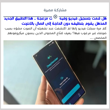
مشاركة مميزة
هل قمت بتسجيل فيديو وفيه أصوت مزعجة .. هذا التطبيق الجديد
المذهل يقوم بتنظيفه دون الحاجة إلى اتصال بالإنترنت
كم مرة سجلتَ فيديو رائعًا ثم اكتشفتَ عند تشغيله أن الصوت مشوّه بسبب
ضوضاء غير مرغوب فيها؟ يعرف صُنّاع المحتوى الذين ينسون ميكروفونهم
المخصص ...