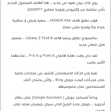
روح بلاك بيري تعود من جديد .. هذا الهاتف المحمول الجديد
يأتي بشاشة حبر إلكتروني ولوحة مفاتيح QWERTY
هونر تطلق هاتف HONOR X6e .. سعره رخيص و ببطارية
جيدة جدًا وقدرة شحن ممتاز
سامسونج تطلق رسميا هاتف Galaxy Z Fold 8 .. تصميم
قابل للطي جديد
لقد حان وقت نهاية هاتفي Pixel 6 و 6 Pro .. تحديثهما
الأخير يقترب
ثغرة في الذكاء الاصطناعي تكشف عن محادثات خاصة
على محركات البحث جوجل Bing .. والآن يخشى آلاف
المستخدمين على خصوصيتهم
وداعاً لمساعد جوجل ( Google Assistant) على نظام
أندرويد .. جوجل تحدد التاريخ الذي سيحل جيميني محله على
هاتفك