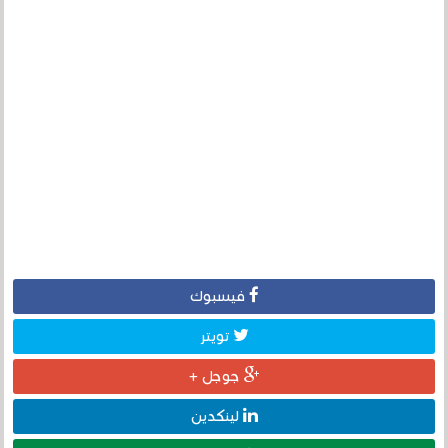
فيسبوك
تويتر
جوجل +
لينكدين