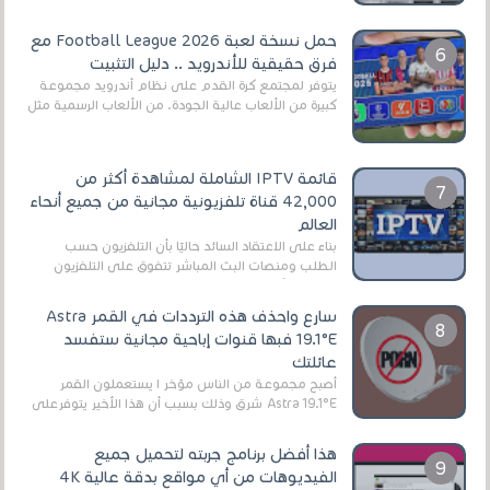
حمل نسخة لعبة Football League 2026 مع
فرق حقيقية للأندرويد .. دليل التثبيت
يتوفر لمجتمع كرة القدم على نظام أندرويد مجموعة
كبيرة من الألعاب عالية الجودة. من الألعاب الرسمية مثل
EA Sports FC 26 (المعروفة سابقًا باسم ...
قائمة IPTV الشاملة لمشاهدة أكثر من
42,000 قناة تلفزيونية مجانية من جميع أنحاء
العالم
بناءً على الاعتقاد السائد حاليًا بأن التلفزيون حسب
الطلب ومنصات البث المباشر تتفوق على التلفزيون
الرقمي الأرضي التقليدي، يُعدّ IPTV-org خيار...
سارع واحذف هذه الترددات في القمر Astra
19.1°E فبها قنوات إباحية مجانية ستفسد
عائلتك
أصبح مجموعة من الناس مؤخر ا يستعملون القمر
Astra 19.1°E شرق وذلك بسبب أن هذا الأخير يتوفرعلى
قنوات مميزة جدا تنقل العديد من البرامج اله...
هذا أفضل برنامج جربته لتحميل جميع
الفيديوهات من أي مواقع بدقة عالية 4K