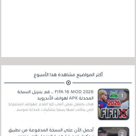
أكثر المواضيع مشاهدة هذا الأسبوع
FIFA 16 MOD 2026 .. قم بتنزيل النسخة
المحدثة APK لهواتف الأندرويد
هناك بالفعل بعض ألعاب كرة القدم للهواتف المحمولة
التي يمكنك لعبها رسميًا بتشكيلات مُحدثة لموسم
2025/2026v ومثال على ذلك ألعاب مثل EA Sports ...
أحصل الآن على النسخة المدفوعة من تطبيق