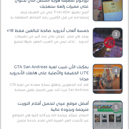
تروكولر لمعرفة هوية المتصل التي تحتوي
على مميزات رائعة ستعجبك
أصبح تطبيق Truecaller غني عن التعريف ويتم
إستخدامه من قبل الكثيرين رغم المخاطر المتعلقه به
وذلك من أجل التخلص من المضايقات الكثيرة في
العال...
خمسة ألعاب أندرويد صالحة للبالغين فقط 18+
يوجد في متجر غوغل بلاي عدد كبير من تطبيقات
أندرويد ، لذلك ليس من الغريب العثور عليها لجميع
أنواع الجماهير. هذه المرة نقدم 5 ألعاب أند...
يمكنك الآن تثبيت لعبة GTA San Andreas
LITE الخفيفة والأصلية على هاتفك الأندرويد
مجانا
قام أحد المطورين بإطلاق نسخة معدلة من لعبة GTA
San Andreas حيث أخد بعين الإعتبار تقليل مساحة
اللعبة وجعلها خفيفة LITE لهواتف الأندرويد ، وق...
أفضل موقع عربي لتحميل أفلام التورنت
مترجمة وبجودة عالية
السلام عليكم ورحمة الله وبركاته كثيرة هي المواقع
عبر الأنترنت الغير العربية التي تقدم خدمة تحميل
الأفلام على التورنت ، ومعظم هذه المواقع ل...