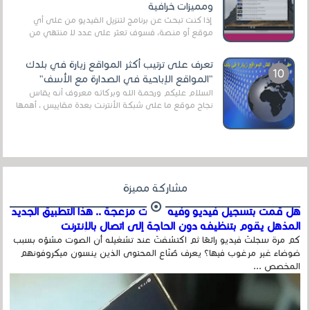
ومميزات خرافية
إذا كنت تبحث عن برنامج لتنزيل الفيديو من على أي
موقع أو منصة، فسوف تعثر على عدد لا منتهي من
الروابط الخاصة بالبرامج والتطبيقات في هذا المج...
تعرف على ترتيب أكثر المواقع زيارة في بلدك
"المواقع الإباحية في الصدارة مع الأسف"
السلام عليكم ورحمة الله وبركاته معروف أنه يقاس
نجاح موقع ما على شبكة الأنترنت بعدة مقاييس ، أهمها
عداد الزائرين للموقع، ويتم معرفة ذلك في...
مشاركة مميزة
هل قمت بتسجيل فيديو وفيه أصوت مزعجة .. هذا التطبيق الجديد
المذهل يقوم بتنظيفه دون الحاجة إلى اتصال بالإنترنت
كم مرة سجلتَ فيديو رائعًا ثم اكتشفتَ عند تشغيله أن الصوت مشوّه بسبب
ضوضاء غير مرغوب فيها؟ يعرف صُنّاع المحتوى الذين ينسون ميكروفونهم
المخصص ...