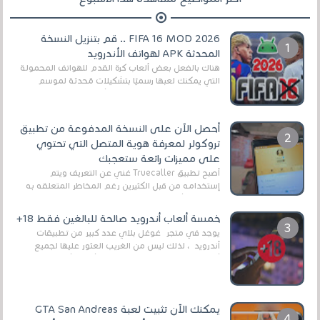
FIFA 16 MOD 2026 .. قم بتنزيل النسخة
المحدثة APK لهواتف الأندرويد
هناك بالفعل بعض ألعاب كرة القدم للهواتف المحمولة
التي يمكنك لعبها رسميًا بتشكيلات مُحدثة لموسم
2025/2026v ومثال على ذلك ألعاب مثل EA Sports ...
أحصل الآن على النسخة المدفوعة من تطبيق
تروكولر لمعرفة هوية المتصل التي تحتوي
على مميزات رائعة ستعجبك
أصبح تطبيق Truecaller غني عن التعريف ويتم
إستخدامه من قبل الكثيرين رغم المخاطر المتعلقه به
وذلك من أجل التخلص من المضايقات الكثيرة في
العال...
خمسة ألعاب أندرويد صالحة للبالغين فقط 18+
يوجد في متجر غوغل بلاي عدد كبير من تطبيقات
أندرويد ، لذلك ليس من الغريب العثور عليها لجميع
أنواع الجماهير. هذه المرة نقدم 5 ألعاب أند...
يمكنك الآن تثبيت لعبة GTA San Andreas