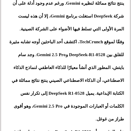
ينتج نتائج مماثلة لنظيره Gemini. ورغم عدم وجود أدلة على أن
شركة DeepSeek استغلت برنامج Gemini، إلا أن هذه ليست
المرة الأولى التي تسلط فيها الأضواء على الشركة الصينية.
وفقًا لموقع TechCrunch، اكتشف أحد الباحثين أوجه تشابه مثيرة
للقلق بين DeepSeek-R1-0528 وGemini 2.5 Pro. وجد سام
بايتش، المطور الذي أنشأ معيارًا للذكاء العاطفي لنماذج الذكاء
الاصطناعي، أن الذكاء الاصطناعي الصيني ينتج نتائج مماثلة في
الكتابة الإبداعية. يميل DeepSeek R1-0528 إلى تكرار نفس
الكلمات أو العبارات الموجودة في Gemini 2.5 Pro، وهو أقوى
طراز من غوغل.