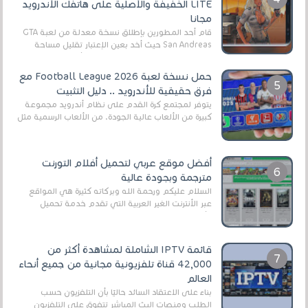
LITE الخفيفة والأصلية على هاتفك الأندرويد
مجانا
قام أحد المطورين بإطلاق نسخة معدلة من لعبة GTA
San Andreas حيث أخد بعين الإعتبار تقليل مساحة
اللعبة وجعلها خفيفة LITE لهواتف الأندرويد ، وق...
حمل نسخة لعبة Football League 2026 مع
فرق حقيقية للأندرويد .. دليل التثبيت
يتوفر لمجتمع كرة القدم على نظام أندرويد مجموعة
كبيرة من الألعاب عالية الجودة. من الألعاب الرسمية مثل
EA Sports FC 26 (المعروفة سابقًا باسم ...
أفضل موقع عربي لتحميل أفلام التورنت
مترجمة وبجودة عالية
السلام عليكم ورحمة الله وبركاته كثيرة هي المواقع
عبر الأنترنت الغير العربية التي تقدم خدمة تحميل
الأفلام على التورنت ، ومعظم هذه المواقع ل...
قائمة IPTV الشاملة لمشاهدة أكثر من
42,000 قناة تلفزيونية مجانية من جميع أنحاء
العالم
بناءً على الاعتقاد السائد حاليًا بأن التلفزيون حسب
الطلب ومنصات البث المباشر تتفوق على التلفزيون