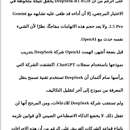
على الرغم من أن DeepSeek-R1-0528 يحقق نتيجة ملحوظة في
الاختبار المرجعي، إلا أن أداءه قد طغى عليه تشابهه مع Gemini
2.5 Pro. ولا يعد حجم هذه الاتهامات مفاجئًا، نظرًا لأن الشيء
نفسه حدث مع OpenAI.
قبل بضعة أشهر، اتهمت OpenAI شركة DeepSeek بتدريب
نموذجها باستخدام سجلات ChatGPT. اكتشفت الشركة التي
يرأسها سام ألتمان أن DeepSeek تستخدم تقنية تسمح بنقل
المعرفة من نموذج إلى آخر لتقليل التكاليف.
ولم تستجب شركة DeepSeek للادعاءات، ومن المرجح أنها لن
تفعل ذلك. لا يخضع الذكاء الاصطناعي الصيني لأي قوانين تلزمه
باتباع قواعد الشركات الغربية، على الرغم من أن هذه الإجراءات