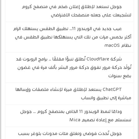
جوجل تستعد لإطلاق إعلان ضخم في متصفح كروم
لتشجيعك على جعله متصفحك الافتراضي
عيب جديد في الويندوز 11.. تطبيق الطقس يستهلك الرام
أكثر بخمس مرات من تلك التي يستهلكها تطبيق الطقس في
نظام macOS
شركة Cloudflare تُطلق تنبؤًا مقلقًا .. برامج الروبوت قد
تُولّد حركة مرور تفوق حركة مرور البشر بألف مرة في غضون
بضع سنوات
ChatGPT يستعد لإطلاق ميزة لإنشاء ملصقات وإرسالها
مباشرة إلى تطبيق واتساب
وداعًا لنمط الويندوز 11 الخاص بمتصفح كروم .. جوجل
تستسلم مع إعادة تصميم Mica
جوجل تُحدث فوضى وتغلق مئات مدونات بلوغر بسبب