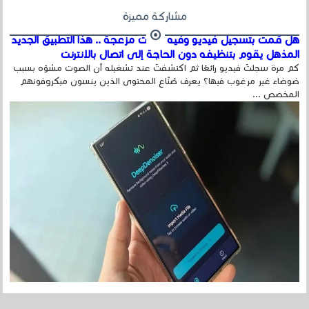
مشاركة مميزة
هل قمت بتسجيل فيديو وفيه أصوت مزعجة .. هذا التطبيق الجديد
المذهل يقوم بتنظيفه دون الحاجة إلى اتصال بالإنترنت
كم مرة سجلتَ فيديو رائعًا ثم اكتشفتَ عند تشغيله أن الصوت مشوّه بسبب
ضوضاء غير مرغوب فيها؟ يعرف صُنّاع المحتوى الذين ينسون ميكروفونهم
المخصص ...