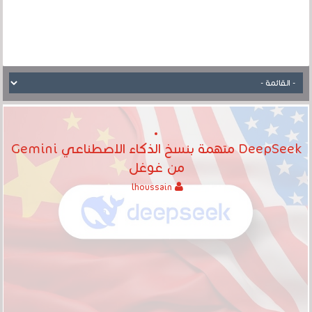
DeepSeek متهمة بنسخ الذكاء الاصطناعي Gemini
من غوغل
lhoussain