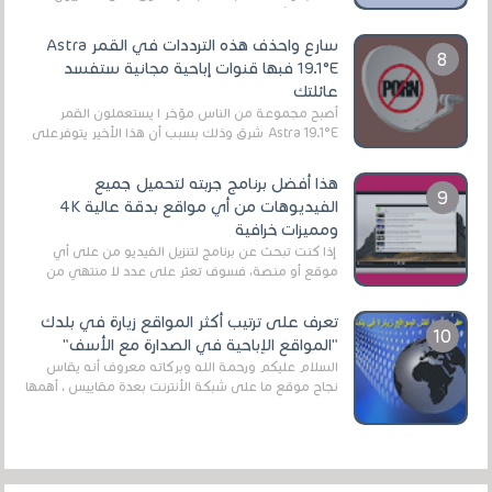
الرقمي الأرضي التقليدي، يُعدّ IPTV-org خيار...
سارع واحذف هذه الترددات في القمر Astra
19.1°E فبها قنوات إباحية مجانية ستفسد
عائلتك
أصبح مجموعة من الناس مؤخر ا يستعملون القمر
Astra 19.1°E شرق وذلك بسبب أن هذا الأخير يتوفرعلى
قنوات مميزة جدا تنقل العديد من البرامج اله...
هذا أفضل برنامج جربته لتحميل جميع
الفيديوهات من أي مواقع بدقة عالية 4K
ومميزات خرافية
إذا كنت تبحث عن برنامج لتنزيل الفيديو من على أي
موقع أو منصة، فسوف تعثر على عدد لا منتهي من
الروابط الخاصة بالبرامج والتطبيقات في هذا المج...
تعرف على ترتيب أكثر المواقع زيارة في بلدك
"المواقع الإباحية في الصدارة مع الأسف"
السلام عليكم ورحمة الله وبركاته معروف أنه يقاس
نجاح موقع ما على شبكة الأنترنت بعدة مقاييس ، أهمها
عداد الزائرين للموقع، ويتم معرفة ذلك في...