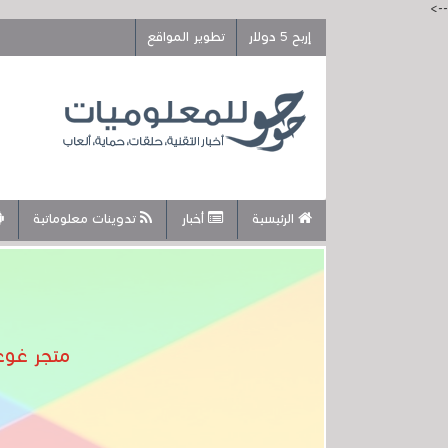
-->
إربح 5 دولار
تطوير المواقع
الرئيسية
أخبار
تدوينات معلوماتية
متجر غوغل