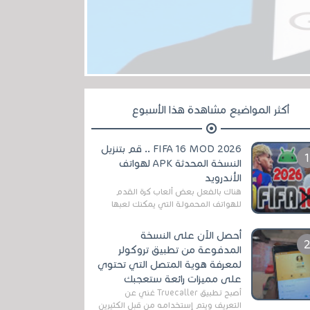
أكثر المواضيع مشاهدة هذا الأسبوع
FIFA 16 MOD 2026 .. قم بتنزيل
النسخة المحدثة APK لهواتف
الأندرويد
هناك بالفعل بعض ألعاب كرة القدم
للهواتف المحمولة التي يمكنك لعبها
رسميًا بتشكيلات مُحدثة لموسم
2025/2026v ومثال على ذلك ألعاب
أحصل الآن على النسخة
مثل EA Sports ...
المدفوعة من تطبيق تروكولر
لمعرفة هوية المتصل التي تحتوي
على مميزات رائعة ستعجبك
أصبح تطبيق Truecaller غني عن
التعريف ويتم إستخدامه من قبل الكثيرين