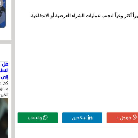
راً أكثر وعياً لتجنب عمليات الشراء العرضية أو الاندفاعية.
هل ق
التط
إلى ا
كم مر
مشوّه
الذين
جوجل +
لينكدين
واتساب