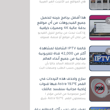
هي المواقع عبر الأنترنت الغير العربية
التي تقدم خدمة تحميل الأفلام على
التورنت ، ومعظم هذه المواقع ل...
هذا أفضل برنامج جربته لتحميل
جميع الفيديوهات من أي مواقع
بدقة عالية 4K ومميزات خرافية
إذا كنت تبحث عن برنامج لتنزيل الفيديو
من على أي موقع أو منصة، فسوف
تعثر على عدد لا منتهي من الروابط
الخاصة بالبرامج والتطبيقات في هذا
قائمة IPTV الشاملة لمشاهدة
المج...
أكثر من 42,000 قناة تلفزيونية
مجانية من جميع أنحاء العالم
بناءً على الاعتقاد السائد حاليًا بأن
التلفزيون حسب الطلب ومنصات البث
المباشر تتفوق على التلفزيون الرقمي
الأرضي التقليدي، يُعدّ IPTV-org خيار...
سارع واحذف هذه الترددات في
القمر Astra 19.1°E فبها قنوات
إباحية مجانية ستفسد عائلتك
أصبح مجموعة من الناس مؤخر ا
يستعملون القمر Astra 19.1°E شرق
وذلك بسبب أن هذا الأخير يتوفرعلى
قنوات مميزة جدا تنقل العديد من البرامج
تعرف على ترتيب أكثر المواقع زيارة