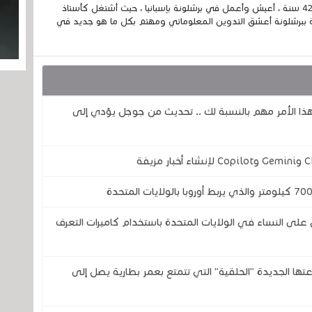
إسمي الكامل الحسين مزواد ، مغربي الجنسية ، عمري 42 سنة ، أعيش وأعمل في برشلونة بإسبانيا ، حيث أشتغل كأستاذ
 ببرشلونة أعشق التدوين المعلوماتي ومهتم بكل ما هو جديد في
فهذا الأمر مهم بالنسبة لك .. تحديث من جوجل يؤدي إلى
 النساء في الولايات المتحدة باستخدام كاميرات التعرف
تحدى شركتي سامسونج وOura بساعتها الجديدة "الحلقية" التي تتمتع بعمر بطارية يصل إلى