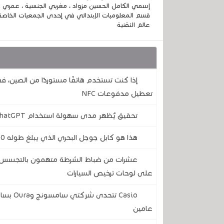
قسم المعلوميات الإبتدائي في إحدى الجمعيات الخاصة
عالم التقنية
قد يهمك أيضا :
إذا كنت تستخدم هاتفًا مستوردًا من الصين، 
تعطيل مدفوعات NFC
تحقيق يُظهر مدى سهولة استخدام ChatGPT وGemini وCopilot لإنشاء أخبار مزيفة
هذا هو كابل جوجل البحري الذي يبلغ طوله 7000 كيلومتر والذي يربط أوروبا بالولايات المتحدة
عشرات من ضباط الشرطة متهمون بالتجسس على
على لوحات ترخيص السيارات
Casio ت
عامين