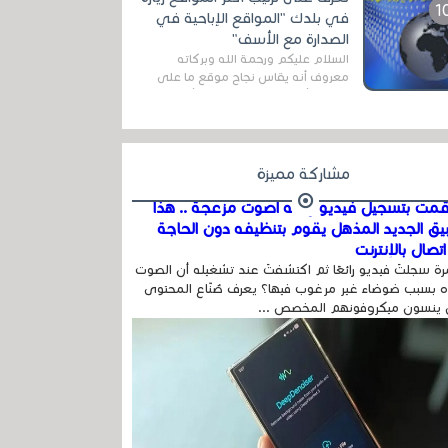
اله...
في بلدك "المواقع الإباحية في
الصدارة مع الأسف"
السلام عليكم ورحمة الله وبركاته
معروف أنه يقاس نجاح موقع ما على
شبكة الأنترنت بعدة مقاييس ، أهمها
عداد الزائرين للموقع، ويتم معرفة ذلك
في...
مشاركة مميزة
مت بتسجيل فيديو وفيه أصوت مزعجة .. هذا
بيق الجديد المذهل يقوم بتنظيفه دون الحاجة
تصال بالإنترنت
ة سجلتَ فيديو رائعًا ثم اكتشفتَ عند تشغيله أن الصوت
 بسبب ضوضاء غير مرغوب فيها؟ يعرف صُنّاع المحتوى
 ينسون ميكروفونهم المخصص ...