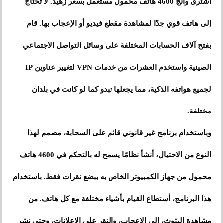
اشترى وانج 4600 هاتف محمول مستعمل بسعر زهيد. لا تحتاج
إلى هاتف قوي جدًا لمشاهدة مقطع فيديو أو الإعجاب بها. قام
بفتح آلاف الحسابات المختلفة على وسائل التواصل الاجتماعي
الصينية واستخدم العشرات من خدمات VPN لتغيير عناوين IP
لجميع هواتفه الذكية، مما يجعلها تبدو كما لو كانت في بلدان
مختلفة.
وباستخدام برنامج غير قانوني قائم على السحابة، مصمم لهذا
النوع من الاحتيال، أنشأ نظامًا يسمح له بالتحكم في 4600 هاتف
محمول من جهاز الكمبيوتر الخاص به ببضع نقرات فقط. باستخدام
هذا البرنامج، أستطاع القيام بأشياء مختلفة مع كل هاتف. من
مشاهدة البثوث، إلى الإعجاب، والنقر على الإعلانات، وحتى نشر