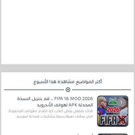
أكثر المواضيع مشاهدة هذا الأسبوع
FIFA 16 MOD 2026 .. قم بتنزيل النسخة
المحدثة APK لهواتف الأندرويد
هناك بالفعل بعض ألعاب كرة القدم للهواتف المحمولة
التي يمكنك لعبها رسميًا بتشكيلات مُحدثة لموسم
2025/2026v ومثال على ذلك ألعاب مثل EA Sports ...