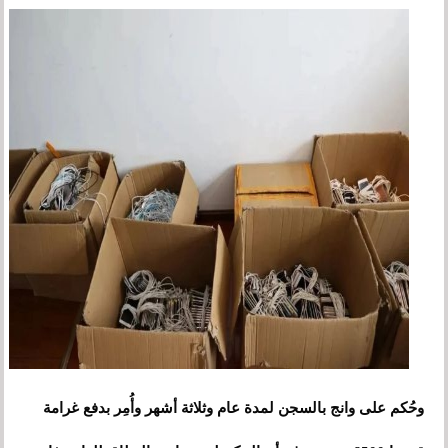
وحُكم على وانج بالسجن لمدة عام وثلاثة أشهر وأُمِر بدفع غرامة