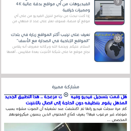
الفيديوهات من أي مواقع بدقة عالية 4K
ومميزات خرافية
إذا كنت تبحث عن برنامج لتنزيل الفيديو من على أي
موقع أو منصة، فسوف تعثر على عدد لا منتهي من
الروابط الخاصة بالبرامج والتطبيقات في هذا المج...
تعرف على ترتيب أكثر المواقع زيارة في بلدك
"المواقع الإباحية في الصدارة مع الأسف"
السلام عليكم ورحمة الله وبركاته معروف أنه يقاس
نجاح موقع ما على شبكة الأنترنت بعدة مقاييس ، أهمها
عداد الزائرين للموقع، ويتم معرفة ذلك في...
مشاركة مميزة
هل قمت بتسجيل فيديو وفيه أصوت مزعجة .. هذا التطبيق الجديد
المذهل يقوم بتنظيفه دون الحاجة إلى اتصال بالإنترنت
كم مرة سجلتَ فيديو رائعًا ثم اكتشفتَ عند تشغيله أن الصوت مشوّه بسبب
ضوضاء غير مرغوب فيها؟ يعرف صُنّاع المحتوى الذين ينسون ميكروفونهم
المخصص ...