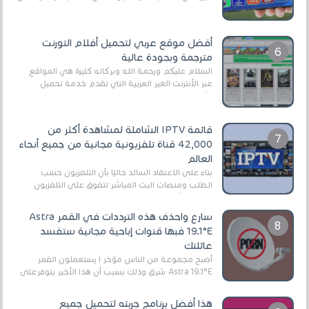
EA Sports FC 26 (المعروفة سابقًا باسم ...
أفضل موقع عربي لتحميل أفلام التورنت
مترجمة وبجودة عالية
السلام عليكم ورحمة الله وبركاته كثيرة هي المواقع
عبر الأنترنت الغير العربية التي تقدم خدمة تحميل
الأفلام على التورنت ، ومعظم هذه المواقع ل...
قائمة IPTV الشاملة لمشاهدة أكثر من
42,000 قناة تلفزيونية مجانية من جميع أنحاء
العالم
بناءً على الاعتقاد السائد حاليًا بأن التلفزيون حسب
الطلب ومنصات البث المباشر تتفوق على التلفزيون
الرقمي الأرضي التقليدي، يُعدّ IPTV-org خيار...
سارع واحذف هذه الترددات في القمر Astra
19.1°E فبها قنوات إباحية مجانية ستفسد
عائلتك
أصبح مجموعة من الناس مؤخر ا يستعملون القمر
Astra 19.1°E شرق وذلك بسبب أن هذا الأخير يتوفرعلى
قنوات مميزة جدا تنقل العديد من البرامج اله...
هذا أفضل برنامج جربته لتحميل جميع