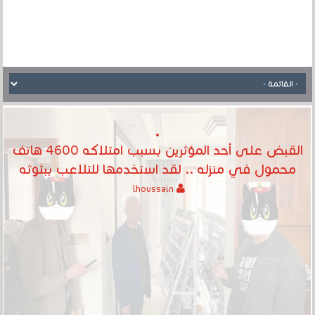
القبض على أحد المؤثرين بسبب امتلاكه 4600 هاتف
محمول في منزله .. لقد استخدمها للتلاعب ببثوثه
lhoussain