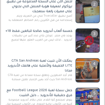
أحصل الآن على النسخة المدفوعة من تطبيق
تروكولر لمعرفة هوية المتصل التي تحتوي
على مميزات رائعة ستعجبك
أصبح تطبيق Truecaller غني عن التعريف ويتم
إستخدامه من قبل الكثيرين رغم المخاطر المتعلقه به
وذلك من أجل التخلص من المضايقات الكثيرة في
العال...
خمسة ألعاب أندرويد صالحة للبالغين فقط 18+
يوجد في متجر غوغل بلاي عدد كبير من تطبيقات
أندرويد ، لذلك ليس من الغريب العثور عليها لجميع
أنواع الجماهير. هذه المرة نقدم 5 ألعاب أند...
يمكنك الآن تثبيت لعبة GTA San Andreas
LITE الخفيفة والأصلية على هاتفك الأندرويد
مجانا
قام أحد المطورين بإطلاق نسخة معدلة من لعبة GTA
San Andreas حيث أخد بعين الإعتبار تقليل مساحة
اللعبة وجعلها خفيفة LITE لهواتف الأندرويد ، وق...
حمل نسخة لعبة Football League 2026 مع
فرق حقيقية للأندرويد .. دليل التثبيت
يتوفر لمجتمع كرة القدم على نظام أندرويد مجموعة
كبيرة من الألعاب عالية الجودة. من الألعاب الرسمية مثل