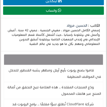
لينكدين
واتساب
الكاتب :
الحسين مزواد
إسمي الكامل الحسين مزواد ، مغربي الجنسية ، عمري 42 سنة ، أعيش
وأعمل في برشلونة بإسبانيا ، حيث أشتغل كأستاذ قسم المعلوميات
الإبتدائي في إحدى الجمعيات الخاصة ببرشلونة أعشق التدوين
المعلوماتي ومهتم بكل ما هو جديد في عالم التقنية
قد يهمك أيضا :
قاموا بصنع روبوت بأربع أرجل ومظهر يشبه القنطور للتدخل
في المواقف المتطرفة
ودّع المنتجات المقلدة .. هذه العلامة تتيح التحقق من أصالة
المنتج عبر هاتفك المحمول
شركة Cloudflare تُطلق تنبؤًا مقلقًا .. برامج الروبوت قد