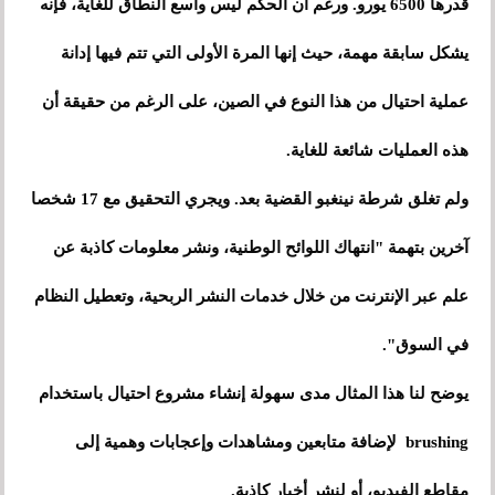
قدرها 6500 يورو. ورغم أن الحكم ليس واسع النطاق للغاية، فإنه
يشكل سابقة مهمة، حيث إنها المرة الأولى التي تتم فيها إدانة
عملية احتيال من هذا النوع في الصين، على الرغم من حقيقة أن
هذه العمليات شائعة للغاية.
ولم تغلق شرطة نينغبو القضية بعد. ويجري التحقيق مع 17 شخصا
آخرين بتهمة "انتهاك اللوائح الوطنية، ونشر معلومات كاذبة عن
علم عبر الإنترنت من خلال خدمات النشر الربحية، وتعطيل النظام
في السوق".
يوضح لنا هذا المثال مدى سهولة إنشاء مشروع احتيال باستخدام
brushing لإضافة متابعين ومشاهدات وإعجابات وهمية إلى
مقاطع الفيديو، أو لنشر أخبار كاذبة.