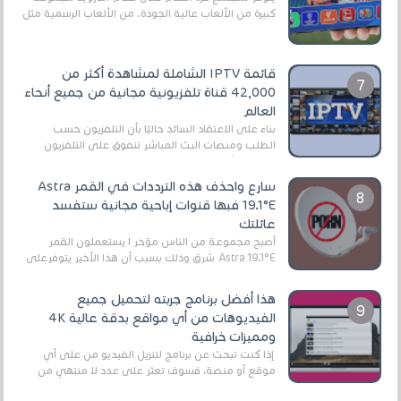
كبيرة من الألعاب عالية الجودة. من الألعاب الرسمية مثل
EA Sports FC 26 (المعروفة سابقًا باسم ...
قائمة IPTV الشاملة لمشاهدة أكثر من
42,000 قناة تلفزيونية مجانية من جميع أنحاء
العالم
بناءً على الاعتقاد السائد حاليًا بأن التلفزيون حسب
الطلب ومنصات البث المباشر تتفوق على التلفزيون
الرقمي الأرضي التقليدي، يُعدّ IPTV-org خيار...
سارع واحذف هذه الترددات في القمر Astra
19.1°E فبها قنوات إباحية مجانية ستفسد
عائلتك
أصبح مجموعة من الناس مؤخر ا يستعملون القمر
Astra 19.1°E شرق وذلك بسبب أن هذا الأخير يتوفرعلى
قنوات مميزة جدا تنقل العديد من البرامج اله...
هذا أفضل برنامج جربته لتحميل جميع
الفيديوهات من أي مواقع بدقة عالية 4K
ومميزات خرافية
إذا كنت تبحث عن برنامج لتنزيل الفيديو من على أي
موقع أو منصة، فسوف تعثر على عدد لا منتهي من
الروابط الخاصة بالبرامج والتطبيقات في هذا المج...