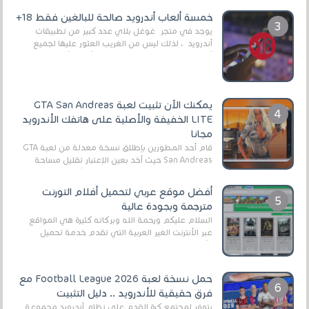
العال...
خمسة ألعاب أندرويد صالحة للبالغين فقط 18+
يوجد في متجر غوغل بلاي عدد كبير من تطبيقات
أندرويد ، لذلك ليس من الغريب العثور عليها لجميع
أنواع الجماهير. هذه المرة نقدم 5 ألعاب أند...
يمكنك الآن تثبيت لعبة GTA San Andreas
LITE الخفيفة والأصلية على هاتفك الأندرويد
مجانا
قام أحد المطورين بإطلاق نسخة معدلة من لعبة GTA
San Andreas حيث أخد بعين الإعتبار تقليل مساحة
اللعبة وجعلها خفيفة LITE لهواتف الأندرويد ، وق...
أفضل موقع عربي لتحميل أفلام التورنت
مترجمة وبجودة عالية
السلام عليكم ورحمة الله وبركاته كثيرة هي المواقع
عبر الأنترنت الغير العربية التي تقدم خدمة تحميل
الأفلام على التورنت ، ومعظم هذه المواقع ل...
حمل نسخة لعبة Football League 2026 مع
فرق حقيقية للأندرويد .. دليل التثبيت
يتوفر لمجتمع كرة القدم على نظام أندرويد مجموعة