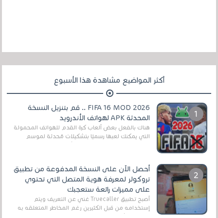
أكثر المواضيع مشاهدة هذا الأسبوع
FIFA 16 MOD 2026 .. قم بتنزيل النسخة
المحدثة APK لهواتف الأندرويد
هناك بالفعل بعض ألعاب كرة القدم للهواتف المحمولة
التي يمكنك لعبها رسميًا بتشكيلات مُحدثة لموسم
2025/2026v ومثال على ذلك ألعاب مثل EA Sports ...
أحصل الآن على النسخة المدفوعة من تطبيق
تروكولر لمعرفة هوية المتصل التي تحتوي
على مميزات رائعة ستعجبك
أصبح تطبيق Truecaller غني عن التعريف ويتم
إستخدامه من قبل الكثيرين رغم المخاطر المتعلقه به
وذلك من أجل التخلص من المضايقات الكثيرة في