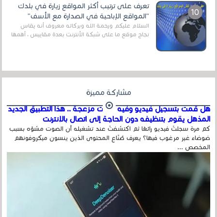
تعرف على ترتيب أكثر المواقع زيارة في بلدك
"المواقع الإباحية في الصدارة مع الأسف"
السلام عليكم ورحمة الله وبركاته معروف أنه يقاس
نجاح موقع ما على شبكة الأنترنت بعدة مقاييس ، أهمها
عداد الزائرين للموقع، ويتم معرفة ذلك في...
مشاركة مميزة
هل قمت بتسجيل فيديو وفيه أصوت مزعجة .. هذا التطبيق الجديد
المذهل يقوم بتنظيفه دون الحاجة إلى اتصال بالإنترنت
كم مرة سجلتَ فيديو رائعًا ثم اكتشفتَ عند تشغيله أن الصوت مشوّه بسبب
ضوضاء غير مرغوب فيها؟ يعرف صُنّاع المحتوى الذين ينسون ميكروفونهم
المخصص ...