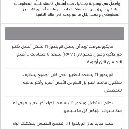
وأعمل في برشلونة بإسبانيا ، حيث أشتغل كأستاذ قسم المعلوميات
الإبتدائي في إحدى الجمعيات الخاصة ببرشلونة أعشق التدوين
المعلوماتي ومهتم بكل ما هو جديد في عالم التقنية
قد يهمك أيضا :
مايكروسوفت تريد أن يعمل الويندوز 11 بشكل أفضل بكثير
مع ذاكرة وصول عشوائي (RAM) بسعة 8 جيجابايت .. أصبح
التحسين الآن أولوية
الويندوز 11 يستعد للتغيير الذي كان الجميع ينتظره ..
ستكون قائمة النقر بزر الماوس الأيمن أسرع وأكثر قابلية
للتخصيص
نظام التشغيل ويندوز 11 يستعد لإجراء أكبر تغيير مرئي له
منذ سنوات ..إليكم كل ما سيتغير
عيب جديد في الويندوز 11.. تطبيق الطقس يستهلك الرام