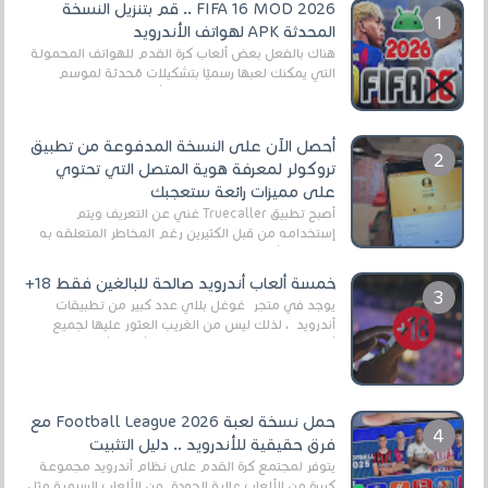
FIFA 16 MOD 2026 .. قم بتنزيل النسخة
المحدثة APK لهواتف الأندرويد
هناك بالفعل بعض ألعاب كرة القدم للهواتف المحمولة
التي يمكنك لعبها رسميًا بتشكيلات مُحدثة لموسم
2025/2026v ومثال على ذلك ألعاب مثل EA Sports ...
أحصل الآن على النسخة المدفوعة من تطبيق
تروكولر لمعرفة هوية المتصل التي تحتوي
على مميزات رائعة ستعجبك
أصبح تطبيق Truecaller غني عن التعريف ويتم
إستخدامه من قبل الكثيرين رغم المخاطر المتعلقه به
وذلك من أجل التخلص من المضايقات الكثيرة في
العال...
خمسة ألعاب أندرويد صالحة للبالغين فقط 18+
يوجد في متجر غوغل بلاي عدد كبير من تطبيقات
أندرويد ، لذلك ليس من الغريب العثور عليها لجميع
أنواع الجماهير. هذه المرة نقدم 5 ألعاب أند...
حمل نسخة لعبة Football League 2026 مع
فرق حقيقية للأندرويد .. دليل التثبيت
يتوفر لمجتمع كرة القدم على نظام أندرويد مجموعة
كبيرة من الألعاب عالية الجودة. من الألعاب الرسمية مثل