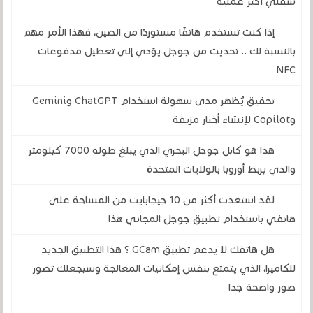
سفلي أكثر عملية
إذا كنت تستخدم هاتفًا مستوردًا من الصين، فهذا الأمر مهم
بالنسبة لك .. تحديث من جوجل يؤدي إلى تعطيل مدفوعات
NFC
تحقيق يُظهر مدى سهولة استخدام ChatGPT وGemini
وCopilot لإنشاء أخبار مزيفة
هذا هو كابل جوجل البحري الذي يبلغ طوله 7000 كيلومتر
والذي يربط أوروبا بالولايات المتحدة
لقد استعدت أكثر من 10 جيجابايت من المساحة على
هاتفي باستخدام تطبيق جوجل المجاني هذا
هل هاتفك لا يدعم تطبيق GCam ؟ هذا التطبيق الجديد
للكاميرا، الذي يتمتع بنفس إمكانيات المعالجة وسيجعلك تصور
صور واضحة جدا