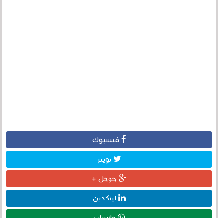
فيسبوك
تويتر
جوجل +
لينكدين
واتساب