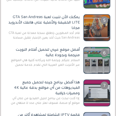
EA Sports FC 26 (المعروفة سابقًا باسم ...
يمكنك الآن تثبيت لعبة GTA San Andreas
LITE الخفيفة والأصلية على هاتفك الأندرويد
مجانا
قام أحد المطورين بإطلاق نسخة معدلة من لعبة GTA
San Andreas حيث أخد بعين الإعتبار تقليل مساحة
اللعبة وجعلها خفيفة LITE لهواتف الأندرويد ، وق...
أفضل موقع عربي لتحميل أفلام التورنت
مترجمة وبجودة عالية
السلام عليكم ورحمة الله وبركاته كثيرة هي المواقع
عبر الأنترنت الغير العربية التي تقدم خدمة تحميل
الأفلام على التورنت ، ومعظم هذه المواقع ل...
هذا أفضل برنامج جربته لتحميل جميع
الفيديوهات من أي مواقع بدقة عالية 4K
ومميزات خرافية
إذا كنت تبحث عن برنامج لتنزيل الفيديو من على أي
موقع أو منصة، فسوف تعثر على عدد لا منتهي من
الروابط الخاصة بالبرامج والتطبيقات في هذا المج...
قائمة IPTV الشاملة لمشاهدة أكثر من