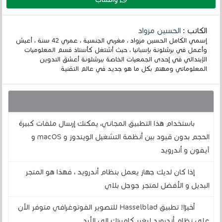
الكاتب :
الحسين مزواد
إسمي الكامل الحسين مزواد ، مغربي الجنسية ، عمري 42 سنة ، أعيش
وأعمل في برشلونة بإسبانيا ، حيث أشتغل كأستاذ قسم المعلوميات
الإبتدائي في إحدى الجمعيات الخاصة ببرشلونة أعشق التدوين
المعلوماتي ومهتم بكل ما هو جديد في عالم التقنية
قد يهمك أيضا :
باستخدام هذا التطبيق المجاني، يمكنك إرسال ملفات كبيرة
الحجم بدون قيود بين أنظمة التشغيل الويندوز و macOS و
آيفون و أندرويد
إذا كان لديك جهاز يعمل بنظام أندرويد ، فهذا هو المتجر
البديل و الأفضل لمتجر جوجل بلاي
أخيرًا! تطبيق Hasselblad للتصوير الفوتوغرافي متوفر الآن
على نظام أندرويد ليغير كاميرتك إلى الأبد