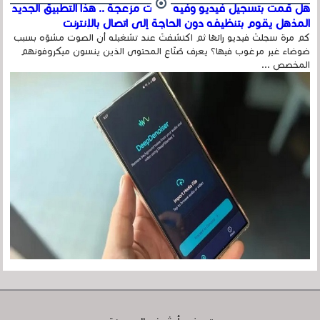
هل قمت بتسجيل فيديو وفيه أصوت مزعجة .. هذا التطبيق الجديد
المذهل يقوم بتنظيفه دون الحاجة إلى اتصال بالإنترنت
كم مرة سجلتَ فيديو رائعًا ثم اكتشفتَ عند تشغيله أن الصوت مشوّه بسبب
ضوضاء غير مرغوب فيها؟ يعرف صُنّاع المحتوى الذين ينسون ميكروفونهم
المخصص ...