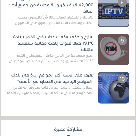
42,000 قناة تلفزيونية مجانية من جميع أنحاء
العالم
بناءً على الاعتقاد السائد حاليًا بأن التلفزيون حسب
الطلب ومنصات البث المباشر تتفوق على التلفزيون
الرقمي الأرضي التقليدي، يُعدّ IPTV-org خيار...
سارع واحذف هذه الترددات في القمر Astra
19.1°E فبها قنوات إباحية مجانية ستفسد
عائلتك
أصبح مجموعة من الناس مؤخر ا يستعملون القمر
Astra 19.1°E شرق وذلك بسبب أن هذا الأخير يتوفرعلى
قنوات مميزة جدا تنقل العديد من البرامج اله...
تعرف على ترتيب أكثر المواقع زيارة في بلدك
"المواقع الإباحية في الصدارة مع الأسف"
السلام عليكم ورحمة الله وبركاته معروف أنه يقاس
نجاح موقع ما على شبكة الأنترنت بعدة مقاييس ، أهمها
عداد الزائرين للموقع، ويتم معرفة ذلك في...
مشاركة مميزة