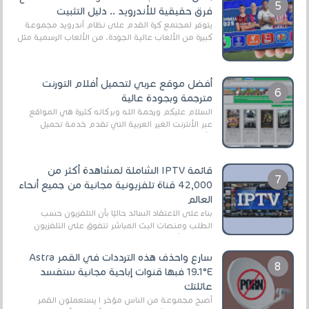
فرق حقيقية للأندرويد .. دليل التثبيت
يتوفر لمجتمع كرة القدم على نظام أندرويد مجموعة
كبيرة من الألعاب عالية الجودة. من الألعاب الرسمية مثل
EA Sports FC 26 (المعروفة سابقًا باسم ...
أفضل موقع عربي لتحميل أفلام التورنت
مترجمة وبجودة عالية
السلام عليكم ورحمة الله وبركاته كثيرة هي المواقع
عبر الأنترنت الغير العربية التي تقدم خدمة تحميل
الأفلام على التورنت ، ومعظم هذه المواقع ل...
قائمة IPTV الشاملة لمشاهدة أكثر من
42,000 قناة تلفزيونية مجانية من جميع أنحاء
العالم
بناءً على الاعتقاد السائد حاليًا بأن التلفزيون حسب
الطلب ومنصات البث المباشر تتفوق على التلفزيون
الرقمي الأرضي التقليدي، يُعدّ IPTV-org خيار...
سارع واحذف هذه الترددات في القمر Astra
19.1°E فبها قنوات إباحية مجانية ستفسد
عائلتك
أصبح مجموعة من الناس مؤخر ا يستعملون القمر