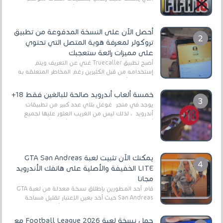
2025/2026v ومثال على ذلك ألعاب مثل EA Sports ...
أحصل الآن على النسخة المدفوعة من تطبيق
تروكولر لمعرفة هوية المتصل التي تحتوي
على مميزات رائعة ستعجبك
أصبح تطبيق Truecaller غني عن التعريف ويتم
إستخدامه من قبل الكثيرين رغم المخاطر المتعلقه به
وذلك من أجل التخلص من المضايقات الكثيرة في
العال...
خمسة ألعاب أندرويد صالحة للبالغين فقط 18+
يوجد في متجر غوغل بلاي عدد كبير من تطبيقات
أندرويد ، لذلك ليس من الغريب العثور عليها لجميع
أنواع الجماهير. هذه المرة نقدم 5 ألعاب أند...
يمكنك الآن تثبيت لعبة GTA San Andreas
LITE الخفيفة والأصلية على هاتفك الأندرويد
مجانا
قام أحد المطورين بإطلاق نسخة معدلة من لعبة GTA
San Andreas حيث أخد بعين الإعتبار تقليل مساحة
اللعبة وجعلها خفيفة LITE لهواتف الأندرويد ، وق...
حمل نسخة لعبة Football League 2026 مع