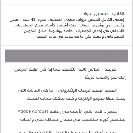
الكاتب :
الحسين مزواد
إسمي الكامل الحسين مزواد ، مغربي الجنسية ، عمري 42 سنة ، أعيش
وأعمل في برشلونة بإسبانيا ، حيث أشتغل كأستاذ قسم المعلوميات
الإبتدائي في إحدى الجمعيات الخاصة ببرشلونة أعشق التدوين
المعلوماتي ومهتم بكل ما هو جديد في عالم التقنية
قد يهمك أيضا :
طريقة " الثلاثين ثانية" للكشف عما إذا كان الرابط المرسل
إليك عبر واتساب مزيفًا
القيمة الخفية لبريدك الإلكتروني .. ما هي البيانات التي
يبحث عنها مجرمو الإنترنت وكيف يمكنك حماية نفسك
خطير .. هذه الثغرة الأمنية في إضافة Adobe Acrobat
لمتصفح كروم ستتسبب في فقدان حسابك على واتساب
خمسة أماكن لا يجب عليك الاتصال بالإنترنت فيها بدون