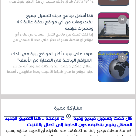
Astra 19.1°E شرق وذلك بسبب أن هذا الأخير يتوفرعلى
قنوات مميزة جدا تنقل العديد من البرامج اله...
هذا أفضل برنامج جربته لتحميل جميع
الفيديوهات من أي مواقع بدقة عالية 4K
ومميزات خرافية
إذا كنت تبحث عن برنامج لتنزيل الفيديو من على أي
موقع أو منصة، فسوف تعثر على عدد لا منتهي من
الروابط الخاصة بالبرامج والتطبيقات في هذا المج...
تعرف على ترتيب أكثر المواقع زيارة في بلدك
"المواقع الإباحية في الصدارة مع الأسف"
السلام عليكم ورحمة الله وبركاته معروف أنه يقاس
نجاح موقع ما على شبكة الأنترنت بعدة مقاييس ، أهمها
عداد الزائرين للموقع، ويتم معرفة ذلك في...
مشاركة مميزة
هل قمت بتسجيل فيديو وفيه أصوت مزعجة .. هذا التطبيق الجديد
المذهل يقوم بتنظيفه دون الحاجة إلى اتصال بالإنترنت
كم مرة سجلتَ فيديو رائعًا ثم اكتشفتَ عند تشغيله أن الصوت مشوّه بسبب