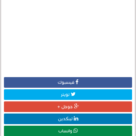
فيسبوك
تويتر
جوجل +
لينكدين
واتساب