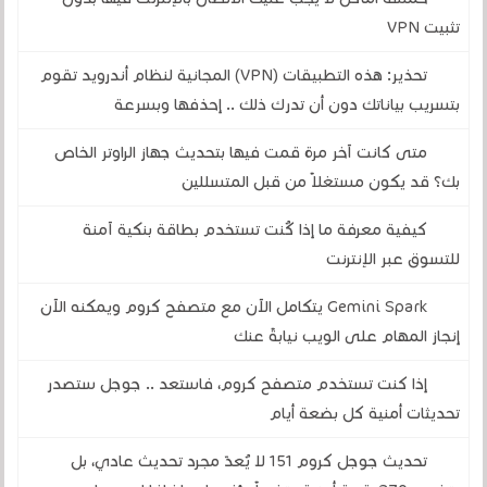
تثبيت VPN
تحذير: هذه التطبيقات (VPN) المجانية لنظام أندرويد تقوم
بتسريب بياناتك دون أن تدرك ذلك .. إحذفها وبسرعة
متى كانت آخر مرة قمت فيها بتحديث جهاز الراوتر الخاص
بك؟ قد يكون مستغلاً من قبل المتسللين
كيفية معرفة ما إذا كُنت تستخدم بطاقة بنكية آمنة
للتسوق عبر الإنترنت
Gemini Spark يتكامل الآن مع متصفح كروم ويمكنه الآن
إنجاز المهام على الويب نيابةً عنك
إذا كنت تستخدم متصفح كروم، فاستعد .. جوجل ستصدر
تحديثات أمنية كل بضعة أيام
تحديث جوجل كروم 151 لا يُعدّ مجرد تحديث عادي، بل