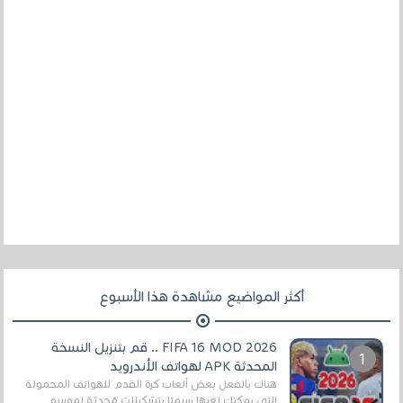
أكثر المواضيع مشاهدة هذا الأسبوع
FIFA 16 MOD 2026 .. قم بتنزيل النسخة
المحدثة APK لهواتف الأندرويد
هناك بالفعل بعض ألعاب كرة القدم للهواتف المحمولة
التي يمكنك لعبها رسميًا بتشكيلات مُحدثة لموسم