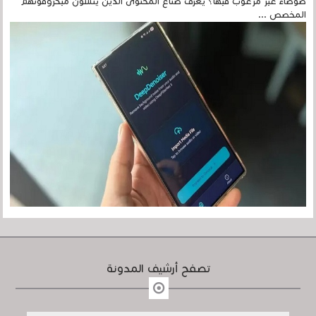
ضوضاء غير مرغوب فيها؟ يعرف صُنّاع المحتوى الذين ينسون ميكروفونهم
المخصص ...
تصفح أرشيف المدونة