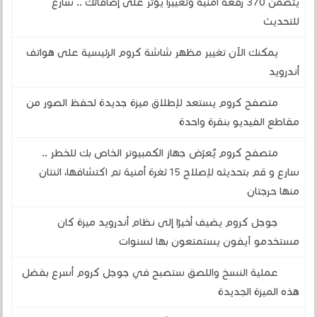
يتضمن 370 رقعة أمنية وتغييراً يؤثر على إضافاتك .. سارع
للتحديث
يمكنك الآن تغيير مظهر شاشة كروم الرئيسية على هواتف
أندرويد
متصفح كروم يستعد لإطلاق ميزة جديدة لحفظ الصور من
مقاطع الفيديو بنقرة واحدة
متصفح كروم يُعرّض جهاز الكمبيوتر الخاص بك للخطر ..
سارع و قم بتحديثه لإصلاح 15 ثغرة أمنية تم اكتشافها، اثنتان
منها حرجتان
جوجل كروم يضيف أخيرًا إلى نظام أندرويد ميزة كان
مستخدمو آيفون يستمتعون بها لسنوات
عملية النسخ واللصق ستصبح في جوجل كروم أسرع بفضل
هذه الميزة الجديدة