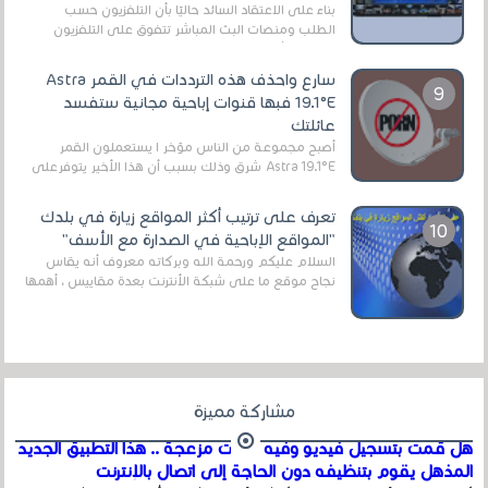
بناءً على الاعتقاد السائد حاليًا بأن التلفزيون حسب
الطلب ومنصات البث المباشر تتفوق على التلفزيون
الرقمي الأرضي التقليدي، يُعدّ IPTV-org خيار...
سارع واحذف هذه الترددات في القمر Astra
19.1°E فبها قنوات إباحية مجانية ستفسد
عائلتك
أصبح مجموعة من الناس مؤخر ا يستعملون القمر
Astra 19.1°E شرق وذلك بسبب أن هذا الأخير يتوفرعلى
قنوات مميزة جدا تنقل العديد من البرامج اله...
تعرف على ترتيب أكثر المواقع زيارة في بلدك
"المواقع الإباحية في الصدارة مع الأسف"
السلام عليكم ورحمة الله وبركاته معروف أنه يقاس
نجاح موقع ما على شبكة الأنترنت بعدة مقاييس ، أهمها
عداد الزائرين للموقع، ويتم معرفة ذلك في...
مشاركة مميزة
هل قمت بتسجيل فيديو وفيه أصوت مزعجة .. هذا التطبيق الجديد
المذهل يقوم بتنظيفه دون الحاجة إلى اتصال بالإنترنت