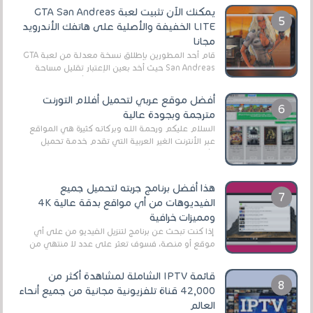
يمكنك الآن تثبيت لعبة GTA San Andreas
LITE الخفيفة والأصلية على هاتفك الأندرويد
مجانا
قام أحد المطورين بإطلاق نسخة معدلة من لعبة GTA
San Andreas حيث أخد بعين الإعتبار تقليل مساحة
اللعبة وجعلها خفيفة LITE لهواتف الأندرويد ، وق...
أفضل موقع عربي لتحميل أفلام التورنت
مترجمة وبجودة عالية
السلام عليكم ورحمة الله وبركاته كثيرة هي المواقع
عبر الأنترنت الغير العربية التي تقدم خدمة تحميل
الأفلام على التورنت ، ومعظم هذه المواقع ل...
هذا أفضل برنامج جربته لتحميل جميع
الفيديوهات من أي مواقع بدقة عالية 4K
ومميزات خرافية
إذا كنت تبحث عن برنامج لتنزيل الفيديو من على أي
موقع أو منصة، فسوف تعثر على عدد لا منتهي من
الروابط الخاصة بالبرامج والتطبيقات في هذا المج...
قائمة IPTV الشاملة لمشاهدة أكثر من
42,000 قناة تلفزيونية مجانية من جميع أنحاء
العالم