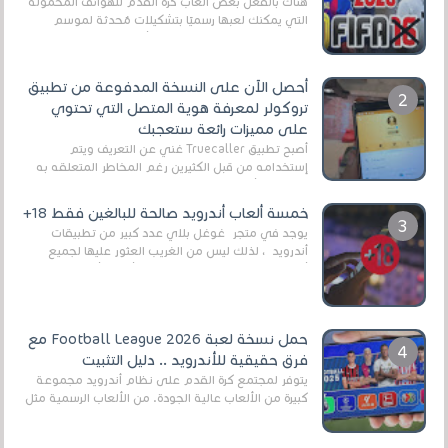
هناك بالفعل بعض ألعاب كرة القدم للهواتف المحمولة
التي يمكنك لعبها رسميًا بتشكيلات مُحدثة لموسم
2025/2026v ومثال على ذلك ألعاب مثل EA Sports ...
أحصل الآن على النسخة المدفوعة من تطبيق
تروكولر لمعرفة هوية المتصل التي تحتوي
على مميزات رائعة ستعجبك
أصبح تطبيق Truecaller غني عن التعريف ويتم
إستخدامه من قبل الكثيرين رغم المخاطر المتعلقه به
وذلك من أجل التخلص من المضايقات الكثيرة في
العال...
خمسة ألعاب أندرويد صالحة للبالغين فقط 18+
يوجد في متجر غوغل بلاي عدد كبير من تطبيقات
أندرويد ، لذلك ليس من الغريب العثور عليها لجميع
أنواع الجماهير. هذه المرة نقدم 5 ألعاب أند...
حمل نسخة لعبة Football League 2026 مع
فرق حقيقية للأندرويد .. دليل التثبيت
يتوفر لمجتمع كرة القدم على نظام أندرويد مجموعة
كبيرة من الألعاب عالية الجودة. من الألعاب الرسمية مثل
EA Sports FC 26 (المعروفة سابقًا باسم ...