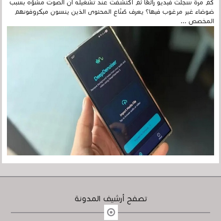
كم مرة سجلتَ فيديو رائعًا ثم اكتشفتَ عند تشغيله أن الصوت مشوّه بسبب
ضوضاء غير مرغوب فيها؟ يعرف صُنّاع المحتوى الذين ينسون ميكروفونهم
المخصص ...
تصفح أرشيف المدونة