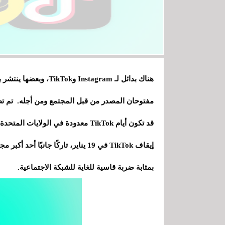
هناك بدائل لـ stagram
مفتوحان المصدر من قبل المجتمع ومن أجله. تم تطوير Pixelfed وLoops بشكل
قد تكون أيام TikTok معدودة في الولا
إيقاف TikTok في 19 يناير، تاركًا جا
بمثابة ضربة قاسية للغاية للشبكة الاجتماعية.