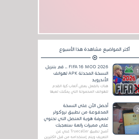
أكثر المواضيع مشاهدة هذا الأسبوع
FIFA 16 MOD 2026 .. قم بتنزيل
النسخة المحدثة APK لهواتف
الأندرويد
هناك بالفعل بعض ألعاب كرة القدم
للهواتف المحمولة التي يمكنك لعبها
رسميًا بتشكيلات مُحدثة لموسم
2025/2026v ومثال على ذلك ألعاب
أحصل الآن على النسخة
مثل EA Sports ...
المدفوعة من تطبيق تروكولر
لمعرفة هوية المتصل التي تحتوي
على مميزات رائعة ستعجبك
أصبح تطبيق Truecaller غني عن
التعريف ويتم إستخدامه من قبل الكثيرين