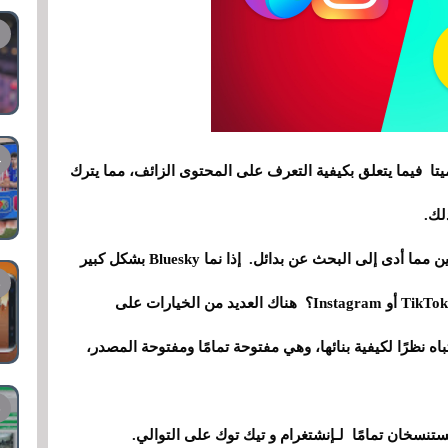
ر 180 درجة الذي قدمته ميتا فيما يتعلق بكيفية التعرف على المحتوى الزائف، مما يترك
لك.
قراران سياسيان لم يعجبهما الكثير من المستخدمين مما أدى إلى البحث عن بدائل. إذا نما Bluesky بشكل كبير
بعد نقل مستخدمي اكس، فأين سيذهب مستخدمو TikTok أو Instagram؟ هناك العديد من الخيارات على
اه نظرًا لكيفية بنائها، وهي مفتوحة تمامًا ومفتوحة المصدر،
مستنسخان تمامًا لـإنشتغرام و تيك توك على التوالي.