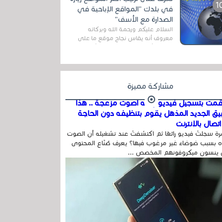
اله...
في بلدك "المواقع الإباحية في
الصدارة مع الأسف"
السلام عليكم ورحمة الله وبركاته
معروف أنه يقاس نجاح موقع ما على
شبكة الأنترنت بعدة مقاييس ، أهمها
عداد الزائرين للموقع، ويتم معرفة ذلك
في...
مشاركة مميزة
مت بتسجيل فيديو وفيه أصوت مزعجة .. هذا
بيق الجديد المذهل يقوم بتنظيفه دون الحاجة
تصال بالإنترنت
ة سجلتَ فيديو رائعًا ثم اكتشفتَ عند تشغيله أن الصوت
 بسبب ضوضاء غير مرغوب فيها؟ يعرف صُنّاع المحتوى
 ينسون ميكروفونهم المخصص ...