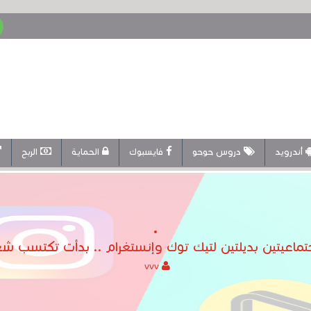
أندرويد
دروس حوحو
فايسبوك
الحماية
الربح
تماعيتين بديلتين لتيك توك وإنستغرام .. بدأت تكتسب شعب
vvv