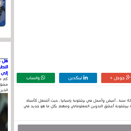
هل ق
التط
إلى ا
جوجل +
لينكدين
واتساب
كم مر
مشوّه
الذين
إسمي الكامل الحسين مزواد ، مغربي الجنسية ، عمري 42 سنة ، أعيش وأعمل في برشلونة بإسبانيا ، حيث أشتغل كأستاذ
 ببرشلونة أعشق التدوين المعلوماتي ومهتم بكل ما هو جديد في