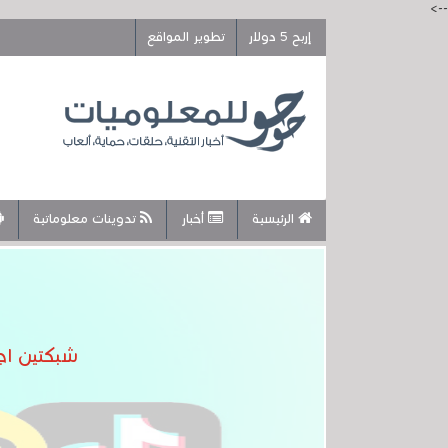
-->
إربح 5 دولار
تطوير المواقع
الرئيسية
أخبار
تدوينات معلوماتية
شبكتين اج