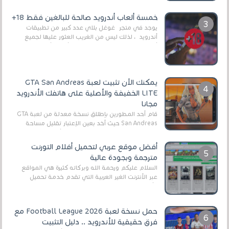
وذلك من أجل التخلص من المضايقات الكثيرة في
العال...
خمسة ألعاب أندرويد صالحة للبالغين فقط 18+
يوجد في متجر غوغل بلاي عدد كبير من تطبيقات
أندرويد ، لذلك ليس من الغريب العثور عليها لجميع
أنواع الجماهير. هذه المرة نقدم 5 ألعاب أند...
يمكنك الآن تثبيت لعبة GTA San Andreas
LITE الخفيفة والأصلية على هاتفك الأندرويد
مجانا
قام أحد المطورين بإطلاق نسخة معدلة من لعبة GTA
San Andreas حيث أخد بعين الإعتبار تقليل مساحة
اللعبة وجعلها خفيفة LITE لهواتف الأندرويد ، وق...
أفضل موقع عربي لتحميل أفلام التورنت
مترجمة وبجودة عالية
السلام عليكم ورحمة الله وبركاته كثيرة هي المواقع
عبر الأنترنت الغير العربية التي تقدم خدمة تحميل
الأفلام على التورنت ، ومعظم هذه المواقع ل...
حمل نسخة لعبة Football League 2026 مع
فرق حقيقية للأندرويد .. دليل التثبيت