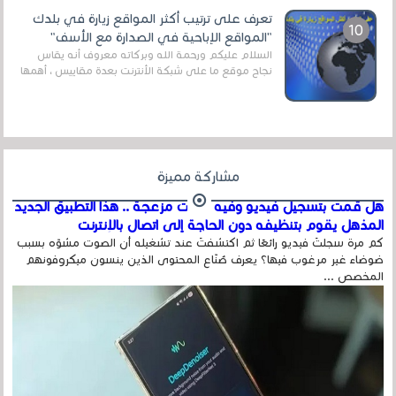
تعرف على ترتيب أكثر المواقع زيارة في بلدك
"المواقع الإباحية في الصدارة مع الأسف"
السلام عليكم ورحمة الله وبركاته معروف أنه يقاس
نجاح موقع ما على شبكة الأنترنت بعدة مقاييس ، أهمها
عداد الزائرين للموقع، ويتم معرفة ذلك في...
مشاركة مميزة
هل قمت بتسجيل فيديو وفيه أصوت مزعجة .. هذا التطبيق الجديد
المذهل يقوم بتنظيفه دون الحاجة إلى اتصال بالإنترنت
كم مرة سجلتَ فيديو رائعًا ثم اكتشفتَ عند تشغيله أن الصوت مشوّه بسبب
ضوضاء غير مرغوب فيها؟ يعرف صُنّاع المحتوى الذين ينسون ميكروفونهم
المخصص ...