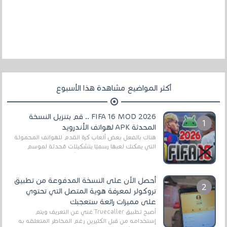
أكثر المواضيع مشاهدة هذا الأسبوع
FIFA 16 MOD 2026 .. قم بتنزيل النسخة
المحدثة APK لهواتف الأندرويد
هناك بالفعل بعض ألعاب كرة القدم للهواتف المحمولة
التي يمكنك لعبها رسميًا بتشكيلات مُحدثة لموسم
2025/2026v ومثال على ذلك ألعاب مثل EA Sports ...
أحصل الآن على النسخة المدفوعة من تطبيق
تروكولر لمعرفة هوية المتصل التي تحتوي
على مميزات رائعة ستعجبك
أصبح تطبيق Truecaller غني عن التعريف ويتم
إستخدامه من قبل الكثيرين رغم المخاطر المتعلقه به