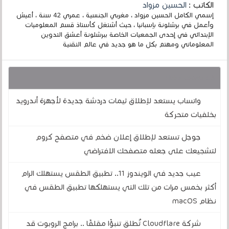
الكاتب :
الحسين مزواد
إسمي الكامل الحسين مزواد ، مغربي الجنسية ، عمري 42 سنة ، أعيش
وأعمل في برشلونة بإسبانيا ، حيث أشتغل كأستاذ قسم المعلوميات
الإبتدائي في إحدى الجمعيات الخاصة ببرشلونة أعشق التدوين
المعلوماتي ومهتم بكل ما هو جديد في عالم التقنية
قد يهمك أيضا :
واتساب يستعد لإطلاق ثيمات دردشة جديدة لأجهزة أندرويد
بخلفيات متحركة
جوجل تستعد لإطلاق إعلان ضخم في متصفح كروم
لتشجيعك على جعله متصفحك الافتراضي
عيب جديد في الويندوز 11.. تطبيق الطقس يستهلك الرام
أكثر بخمس مرات من تلك التي يستهلكها تطبيق الطقس في
نظام macOS
شركة Cloudflare تُطلق تنبؤًا مقلقًا .. برامج الروبوت قد