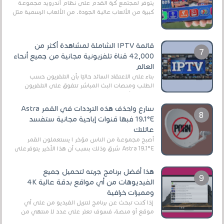
يتوفر لمجتمع كرة القدم على نظام أندرويد مجموعة
كبيرة من الألعاب عالية الجودة. من الألعاب الرسمية مثل
EA Sports FC 26 (المعروفة سابقًا باسم ...
قائمة IPTV الشاملة لمشاهدة أكثر من
42,000 قناة تلفزيونية مجانية من جميع أنحاء
العالم
بناءً على الاعتقاد السائد حاليًا بأن التلفزيون حسب
الطلب ومنصات البث المباشر تتفوق على التلفزيون
الرقمي الأرضي التقليدي، يُعدّ IPTV-org خيار...
سارع واحذف هذه الترددات في القمر Astra
19.1°E فبها قنوات إباحية مجانية ستفسد
عائلتك
أصبح مجموعة من الناس مؤخر ا يستعملون القمر
Astra 19.1°E شرق وذلك بسبب أن هذا الأخير يتوفرعلى
قنوات مميزة جدا تنقل العديد من البرامج اله...
هذا أفضل برنامج جربته لتحميل جميع
الفيديوهات من أي مواقع بدقة عالية 4K
ومميزات خرافية
إذا كنت تبحث عن برنامج لتنزيل الفيديو من على أي
موقع أو منصة، فسوف تعثر على عدد لا منتهي من
الروابط الخاصة بالبرامج والتطبيقات في هذا المج...