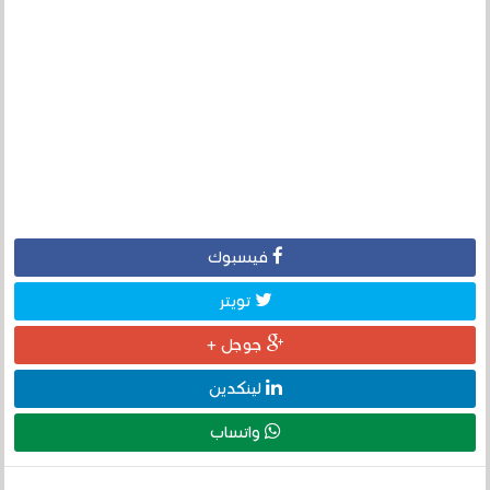
فيسبوك
تويتر
جوجل +
لينكدين
واتساب