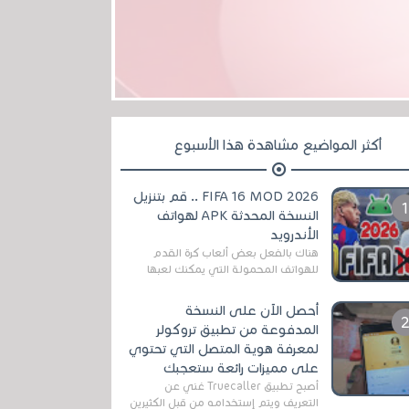
أكثر المواضيع مشاهدة هذا الأسبوع
FIFA 16 MOD 2026 .. قم بتنزيل
النسخة المحدثة APK لهواتف
الأندرويد
هناك بالفعل بعض ألعاب كرة القدم
للهواتف المحمولة التي يمكنك لعبها
رسميًا بتشكيلات مُحدثة لموسم
2025/2026v ومثال على ذلك ألعاب
أحصل الآن على النسخة
مثل EA Sports ...
المدفوعة من تطبيق تروكولر
لمعرفة هوية المتصل التي تحتوي
على مميزات رائعة ستعجبك
أصبح تطبيق Truecaller غني عن
التعريف ويتم إستخدامه من قبل الكثيرين