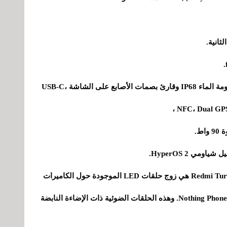
- الأشعة تحت الحمراء، مكبرات صوت استريو، مقاومة الماء IP68 وقارئ بصمات الأصابع على الشاشة USB-C،
ليس هناك شك في أن الميزة الأكثر تميزًا في Redmi Turbo 4 هي زوج حلقات LED الموجودة حول الكاميرات
الخلفية. إنها تشبه مصابيح LED التي شاعها هاتف Nothing Phone. وهذه الحلقات الضوئية ذات الإضاءة النابضة