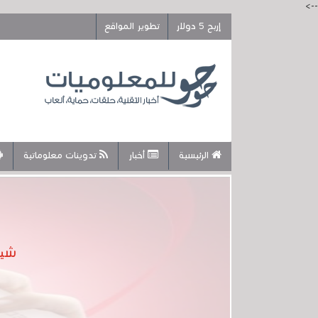
-->
إربح 5 دولار
تطوير المواقع
الرئيسية
أخبار
تدوينات معلوماتية
شياو