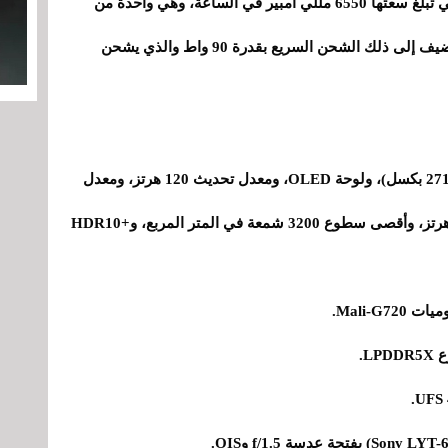
شيء آخر نحبه في Redmi Turbo 4 هو بطاريته التي تبلغ سعتها 6550 مللي أمبير في الساعة، وهي واحدة من
أكبر البطاريات في السوق . ويجب علينا أيضًا أن نضيف إلى ذلك الشحن السريع بقدرة 90 واط والذي يشحن
- شاشة مقاس 6.67 بوصات بدقة 1.5K (2712 × 1220 بكسل)، ولوحة OLED، ومعدل تحديث 120 هرتز، ومعدل
أخذ عينات باللمس 480 هرتز، وتعتيم PWM 1920 هرتز، وأقصى سطوع 3200 شمعة في المتر المربع، و+HDR10