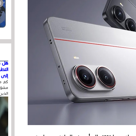
هل ق
التط
إلى ا
كم مر
مشوّه
الذين