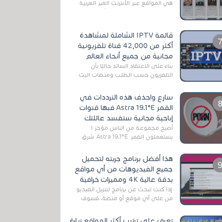
هي المواقع عبر الأنترنت الغير العربية
التي تقدم خدمة تحميل الأفلام على
التورنت ، ومعظم هذه المواقع ل...
قائمة IPTV الشاملة لمشاهدة
أكثر من 42,000 قناة تلفزيونية
مجانية من جميع أنحاء العالم
بناءً على الاعتقاد السائد حاليًا بأن
التلفزيون حسب الطلب ومنصات البث
المباشر تتفوق على التلفزيون الرقمي
الأرضي التقليدي، يُعدّ IPTV-org خيار...
سارع واحذف هذه الترددات في
القمر Astra 19.1°E فبها قنوات
إباحية مجانية ستفسد عائلتك
أصبح مجموعة من الناس مؤخر ا
يستعملون القمر Astra 19.1°E شرق
وذلك بسبب أن هذا الأخير يتوفرعلى
قنوات مميزة جدا تنقل العديد من البرامج
هذا أفضل برنامج جربته لتحميل
اله...
جميع الفيديوهات من أي مواقع
بدقة عالية 4K ومميزات خرافية
إذا كنت تبحث عن برنامج لتنزيل الفيديو
من على أي موقع أو منصة، فسوف
تعثر على عدد لا منتهي من الروابط
الخاصة بالبرامج والتطبيقات في هذا
تعرف على ترتيب أكثر المواقع زيارة