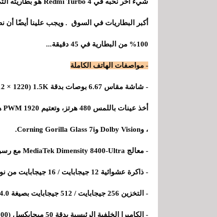
100% من البطارية في 45 دقيقة...
- مواصفات الهاتف الكاملة
، وDolby Vision وCorning Gorilla Glass 7i.
- معالج MediaTek Dimensity 8400-Ultra مع رسوميات Mali-G720.
- ذاكرة عشوائية 12 جيجابايت / 16 جيجابايت من نوع LPDDR5X.
- التخزين 256 جيجابايت / 512 جيجابايت بصيغة UFS 4.0.
- الكاميرا الخلفية الرئيسية بدقة 50 ميجابكسل (Sony LYT-600) بفتحة عدسة f/1.5 وOIS.