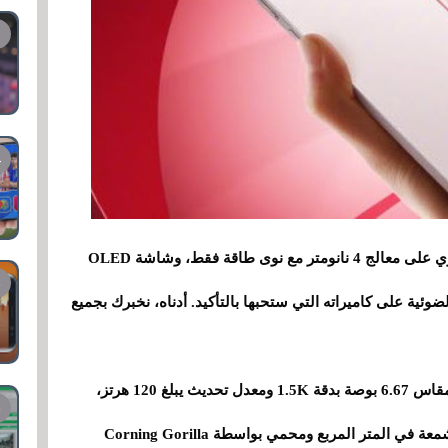
مواصفات Redmi Turbo 4 عالية الجودة: فهو يحتوي على معالج 4 نانومتر مع نوى طاقة فقط، وشاشة OLED
ئية على كاميراته التي ستحبها بالتأكيد. أدناه، نخبرك بجميع
يأتي هاتف Redmi Turbo 4 مزودًا بشاشة OLED مقاس 6.67 بوصة بدقة 1.5K ومعدل تحديث يبلغ 120 هرتز،
ويتميز بسطوع أقصى مرتفع إلى حد ما يبلغ 3200 شمعة في المتر المربع ومحمي بواسطة Corning Gorilla