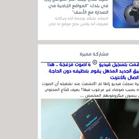
المج...
في بلدك "المواقع الإباحية في
الصدارة مع الأسف"
السلام عليكم ورحمة الله وبركاته
معروف أنه يقاس نجاح موقع ما على
شبكة الأنترنت بعدة مقاييس ، أهمها
عداد الزائرين للموقع، ويتم معرفة ذلك
في...
مشاركة مميزة
مت بتسجيل فيديو وفيه أصوت مزعجة .. هذا
بيق الجديد المذهل يقوم بتنظيفه دون الحاجة
تصال بالإنترنت
ة سجلتَ فيديو رائعًا ثم اكتشفتَ عند تشغيله أن الصوت
 بسبب ضوضاء غير مرغوب فيها؟ يعرف صُنّاع المحتوى
 ينسون ميكروفونهم المخصص ...