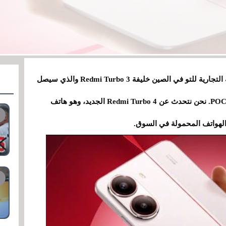
تبدأ شركة شياومي هذا العام بأناقة. أطلقت العلامة التجارية للتو في الصين خليفة Redmi Turbo 3 والذي سيصل
على الأرجح إلى هذا الجانب من العالم باسم POCO X7. نحن نتحدث عن Redmi Turbo 4 الجديد، وهو هاتف
الهواتف المحمولة في السوق.