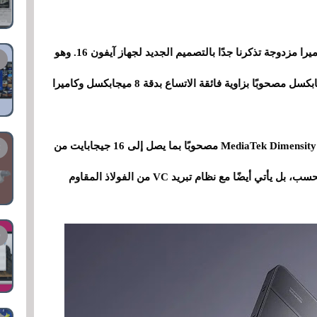
من حيث التصوير الفوتوغرافي، فهو يحتوي على كاميرا مزدوجة تذكرنا جدًا بالتصميم الجديد لجهاز آيفون 16. وهو
عبارة عن مستشعر رئيسي من سوني بدقة 50 ميجابكسل مصحوبًا بزاوية فائقة الاتساع بدقة 8 ميجابكسل وكاميرا
وفيما يتعلق بأدائه، فهو يأتي مع معالج MediaTek Dimensity 8400-Ultra مصحوبًا بما يصل إلى 16 جيجابايت من
ذاكرة الوصول العشوائي LPDDR5X. وليس هذا فحسب، بل يأتي أيضًا مع نظام تبريد VC من الفولاذ المقاوم