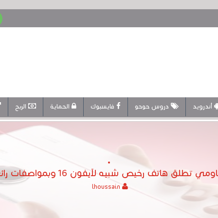
أندرويد
دروس حوحو
فايسبوك
الحماية
الربح
مي تطلق هاتف رخيص شبيه لآيفون 16 وبمواصفات رائعة
lhoussain