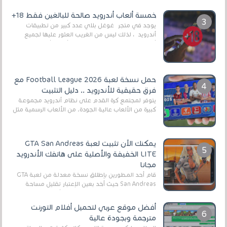
وذلك من أجل التخلص من المضايقات الكثيرة في
العال...
خمسة ألعاب أندرويد صالحة للبالغين فقط 18+
يوجد في متجر غوغل بلاي عدد كبير من تطبيقات
أندرويد ، لذلك ليس من الغريب العثور عليها لجميع
أنواع الجماهير. هذه المرة نقدم 5 ألعاب أند...
حمل نسخة لعبة Football League 2026 مع
فرق حقيقية للأندرويد .. دليل التثبيت
يتوفر لمجتمع كرة القدم على نظام أندرويد مجموعة
كبيرة من الألعاب عالية الجودة. من الألعاب الرسمية مثل
EA Sports FC 26 (المعروفة سابقًا باسم ...
يمكنك الآن تثبيت لعبة GTA San Andreas
LITE الخفيفة والأصلية على هاتفك الأندرويد
مجانا
قام أحد المطورين بإطلاق نسخة معدلة من لعبة GTA
San Andreas حيث أخد بعين الإعتبار تقليل مساحة
اللعبة وجعلها خفيفة LITE لهواتف الأندرويد ، وق...
أفضل موقع عربي لتحميل أفلام التورنت
مترجمة وبجودة عالية