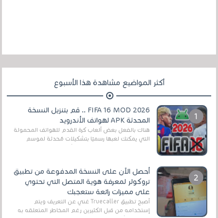
أكثر المواضيع مشاهدة هذا الأسبوع
FIFA 16 MOD 2026 .. قم بتنزيل النسخة
المحدثة APK لهواتف الأندرويد
هناك بالفعل بعض ألعاب كرة القدم للهواتف المحمولة
التي يمكنك لعبها رسميًا بتشكيلات مُحدثة لموسم
2025/2026v ومثال على ذلك ألعاب مثل EA Sports ...
أحصل الآن على النسخة المدفوعة من تطبيق
تروكولر لمعرفة هوية المتصل التي تحتوي
على مميزات رائعة ستعجبك
أصبح تطبيق Truecaller غني عن التعريف ويتم
إستخدامه من قبل الكثيرين رغم المخاطر المتعلقه به