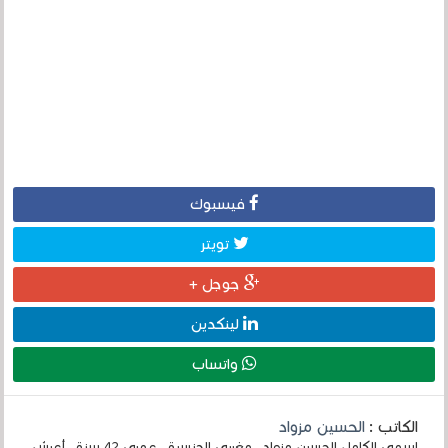
فيسبوك
تويتر
جوجل +
لينكدين
واتساب
الكاتب :
الحسين مزواد
إسمي الكامل الحسين مزواد ، مغربي الجنسية ، عمري 42 سنة ، أعيش