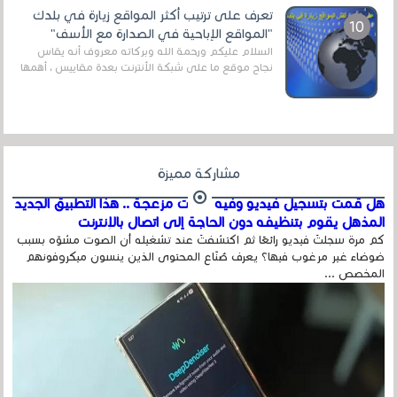
تعرف على ترتيب أكثر المواقع زيارة في بلدك
"المواقع الإباحية في الصدارة مع الأسف"
السلام عليكم ورحمة الله وبركاته معروف أنه يقاس
نجاح موقع ما على شبكة الأنترنت بعدة مقاييس ، أهمها
عداد الزائرين للموقع، ويتم معرفة ذلك في...
مشاركة مميزة
هل قمت بتسجيل فيديو وفيه أصوت مزعجة .. هذا التطبيق الجديد
المذهل يقوم بتنظيفه دون الحاجة إلى اتصال بالإنترنت
كم مرة سجلتَ فيديو رائعًا ثم اكتشفتَ عند تشغيله أن الصوت مشوّه بسبب
ضوضاء غير مرغوب فيها؟ يعرف صُنّاع المحتوى الذين ينسون ميكروفونهم
المخصص ...