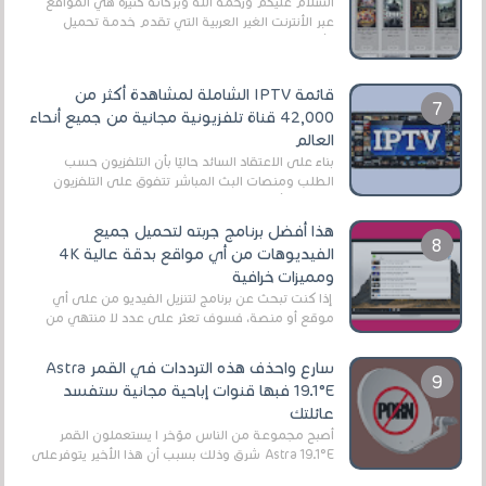
السلام عليكم ورحمة الله وبركاته كثيرة هي المواقع
عبر الأنترنت الغير العربية التي تقدم خدمة تحميل
الأفلام على التورنت ، ومعظم هذه المواقع ل...
قائمة IPTV الشاملة لمشاهدة أكثر من
42,000 قناة تلفزيونية مجانية من جميع أنحاء
العالم
بناءً على الاعتقاد السائد حاليًا بأن التلفزيون حسب
الطلب ومنصات البث المباشر تتفوق على التلفزيون
الرقمي الأرضي التقليدي، يُعدّ IPTV-org خيار...
هذا أفضل برنامج جربته لتحميل جميع
الفيديوهات من أي مواقع بدقة عالية 4K
ومميزات خرافية
إذا كنت تبحث عن برنامج لتنزيل الفيديو من على أي
موقع أو منصة، فسوف تعثر على عدد لا منتهي من
الروابط الخاصة بالبرامج والتطبيقات في هذا المج...
سارع واحذف هذه الترددات في القمر Astra
19.1°E فبها قنوات إباحية مجانية ستفسد
عائلتك
أصبح مجموعة من الناس مؤخر ا يستعملون القمر
Astra 19.1°E شرق وذلك بسبب أن هذا الأخير يتوفرعلى
قنوات مميزة جدا تنقل العديد من البرامج اله...