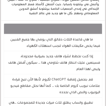
وأعمل في برشلونة بإسبانيا ، حيث أشتغل كأستاذ قسم المعلوميات
الإبتدائي في إحدى الجمعيات الخاصة ببرشلونة أعشق التدوين
المعلوماتي ومهتم بكل ما هو جديد في عالم التقنية
قد يهمك أيضا :
ما هي قاعدة الثلاث دقائق التي يوصي بها جميع الفنيين
فيما يخص مكيفات الهواء لتجنب استهلاك الكهرباء
إذا كنت تخطط لشراء هاتف جديد بميزانية محدودة،
فسيتعين عليك انتظار هاتف شاومي هذا .. سيكون أفضل هاتف
رخيص لهذا العام
قم بتحميل إضافة ChatGPT لكروم لأنها الآن تتيح قراءة
علامات تبويب كروم الخاصة بك .. كما أنها تحلل مقاطع فيديو
اليوتيوب والنص الذي تحدده
تطبيق واتساب يطلق ثلاث ميزات جديدة للمجموعات ..هي