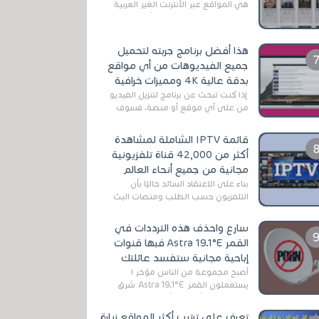
هي المواقع عبر الأنترنت الغير العربية
التي تقدم خدمة تحميل الأفلام على
التورنت ، ومعظم هذه المواقع ل...
هذا أفضل برنامج جربته لتحميل
جميع الفيديوهات من أي مواقع
بدقة عالية 4K ومميزات خرافية
إذا كنت تبحث عن برنامج لتنزيل الفيديو
من على أي موقع أو منصة، فسوف
تعثر على عدد لا منتهي من الروابط
الخاصة بالبرامج والتطبيقات في هذا
قائمة IPTV الشاملة لمشاهدة
المج...
أكثر من 42,000 قناة تلفزيونية
مجانية من جميع أنحاء العالم
بناءً على الاعتقاد السائد حاليًا بأن
التلفزيون حسب الطلب ومنصات البث
المباشر تتفوق على التلفزيون الرقمي
الأرضي التقليدي، يُعدّ IPTV-org خيار...
سارع واحذف هذه الترددات في
القمر Astra 19.1°E فبها قنوات
إباحية مجانية ستفسد عائلتك
أصبح مجموعة من الناس مؤخر ا
يستعملون القمر Astra 19.1°E شرق
وذلك بسبب أن هذا الأخير يتوفرعلى
قنوات مميزة جدا تنقل العديد من البرامج
تعرف على ترتيب أكثر المواقع زيارة