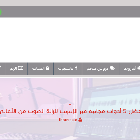
أندرويد
دروس حوحو
فايسبوك
الحماية
الربح
ات مجانية عبر الإنترنت لإزالة الصوت من الأغاني
lhoussain