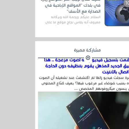
اله...
في بلدك "المواقع الإباحية في
الصدارة مع الأسف"
السلام عليكم ورحمة الله وبركاته
معروف أنه يقاس نجاح موقع ما على
شبكة الأنترنت بعدة مقاييس ، أهمها
عداد الزائرين للموقع، ويتم معرفة ذلك
في...
مشاركة مميزة
مت بتسجيل فيديو وفيه أصوت مزعجة .. هذا
بيق الجديد المذهل يقوم بتنظيفه دون الحاجة
تصال بالإنترنت
ة سجلتَ فيديو رائعًا ثم اكتشفتَ عند تشغيله أن الصوت
 بسبب ضوضاء غير مرغوب فيها؟ يعرف صُنّاع المحتوى
 ينسون ميكروفونهم المخصص ...