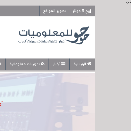
-->
إربح 5 دولار
تطوير المواقع
الرئيسية
أخبار
تدوينات معلوماتية
أفضل 5 أدو