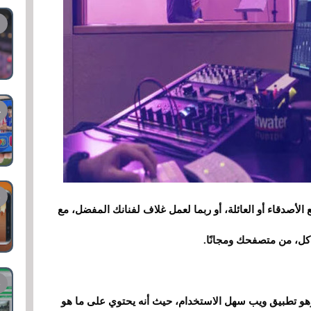
الأصدقاء أو العائلة، أو ربما لعمل غلاف لفنانك المفضل، مع
كل، من متصفحك ومجانًا.
ين أسهل الخيارات للذهاب إليها هو MyEdit. وهو تطبيق ويب سهل الاستخدام، حيث أنه يحتوي على ما هو