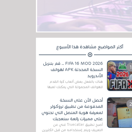
أكثر المواضيع مشاهدة هذا الأسبوع
FIFA 16 MOD 2026 .. قم بتنزيل
النسخة المحدثة APK لهواتف
الأندرويد
هناك بالفعل بعض ألعاب كرة القدم
للهواتف المحمولة التي يمكنك لعبها
رسميًا بتشكيلات مُحدثة لموسم
2025/2026v ومثال على ذلك ألعاب
أحصل الآن على النسخة
مثل EA Sports ...
المدفوعة من تطبيق تروكولر
لمعرفة هوية المتصل التي تحتوي
على مميزات رائعة ستعجبك
أصبح تطبيق Truecaller غني عن
التعريف ويتم إستخدامه من قبل الكثيرين