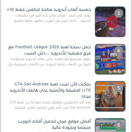
وذلك من أجل التخلص من المضايقات الكثيرة في
العال...
خمسة ألعاب أندرويد صالحة للبالغين فقط 18+
يوجد في متجر غوغل بلاي عدد كبير من تطبيقات
أندرويد ، لذلك ليس من الغريب العثور عليها لجميع
أنواع الجماهير. هذه المرة نقدم 5 ألعاب أند...
حمل نسخة لعبة Football League 2026 مع
فرق حقيقية للأندرويد .. دليل التثبيت
يتوفر لمجتمع كرة القدم على نظام أندرويد مجموعة
كبيرة من الألعاب عالية الجودة. من الألعاب الرسمية مثل
EA Sports FC 26 (المعروفة سابقًا باسم ...
يمكنك الآن تثبيت لعبة GTA San Andreas
LITE الخفيفة والأصلية على هاتفك الأندرويد
مجانا
قام أحد المطورين بإطلاق نسخة معدلة من لعبة GTA
San Andreas حيث أخد بعين الإعتبار تقليل مساحة
اللعبة وجعلها خفيفة LITE لهواتف الأندرويد ، وق...
أفضل موقع عربي لتحميل أفلام التورنت
مترجمة وبجودة عالية