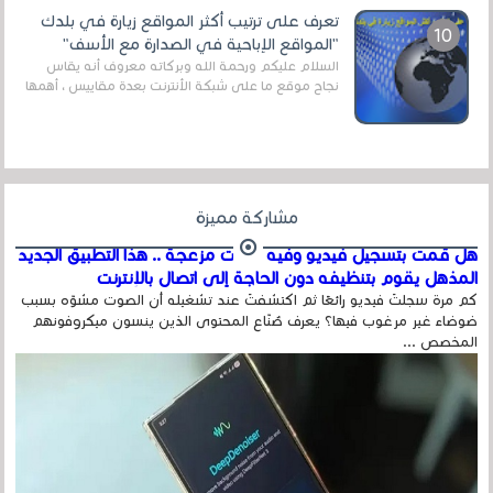
تعرف على ترتيب أكثر المواقع زيارة في بلدك
"المواقع الإباحية في الصدارة مع الأسف"
السلام عليكم ورحمة الله وبركاته معروف أنه يقاس
نجاح موقع ما على شبكة الأنترنت بعدة مقاييس ، أهمها
عداد الزائرين للموقع، ويتم معرفة ذلك في...
مشاركة مميزة
هل قمت بتسجيل فيديو وفيه أصوت مزعجة .. هذا التطبيق الجديد
المذهل يقوم بتنظيفه دون الحاجة إلى اتصال بالإنترنت
كم مرة سجلتَ فيديو رائعًا ثم اكتشفتَ عند تشغيله أن الصوت مشوّه بسبب
ضوضاء غير مرغوب فيها؟ يعرف صُنّاع المحتوى الذين ينسون ميكروفونهم
المخصص ...