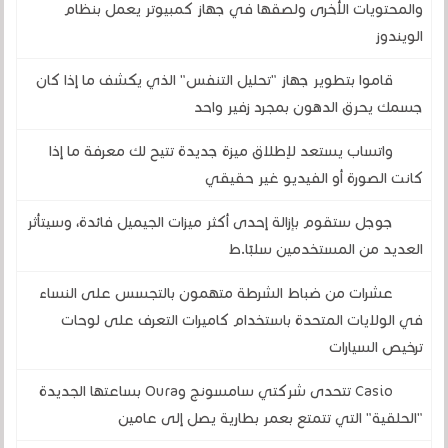
والمحتويات الأخرى ولصقها في جهاز كمبيوتر يعمل بنظام
الويندوز
قاموا بتطوير جهاز "تحليل التنفس" الذي يكشف ما إذا كان
جسمك يحرق الدهون بمجرد زفير واحد
واتساب يستعد لإطلاق ميزة جديدة تتيح لك معرفة ما إذا
كانت الصورة أو الفيديو غير حقيقي
جوجل ستقوم بإزالة إحدى أكثر ميزات الجيميل فائدة، وسيتأثر
العديد من المستخدمين سلبًا.ط
عشرات من ضباط الشرطة متهمون بالتجسس على النساء
في الولايات المتحدة باستخدام كاميرات التعرف على لوحات
ترخيص السيارات
Casio تتحدى شركتي سامسونج وOura بساعتها الجديدة
"الحلقية" التي تتمتع بعمر بطارية يصل إلى عامين