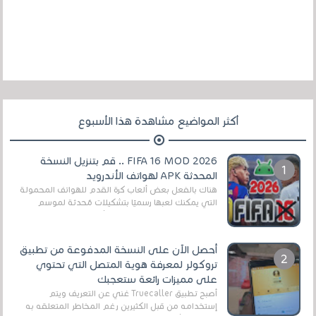
أكثر المواضيع مشاهدة هذا الأسبوع
FIFA 16 MOD 2026 .. قم بتنزيل النسخة
المحدثة APK لهواتف الأندرويد
هناك بالفعل بعض ألعاب كرة القدم للهواتف المحمولة
التي يمكنك لعبها رسميًا بتشكيلات مُحدثة لموسم
2025/2026v ومثال على ذلك ألعاب مثل EA Sports ...
أحصل الآن على النسخة المدفوعة من تطبيق
تروكولر لمعرفة هوية المتصل التي تحتوي
على مميزات رائعة ستعجبك
أصبح تطبيق Truecaller غني عن التعريف ويتم
إستخدامه من قبل الكثيرين رغم المخاطر المتعلقه به