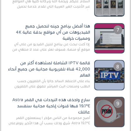
السلام عليكم ورحمة الله وبركاته كثيرة هي المواقع
عبر الأنترنت الغير العربية التي تقدم خدمة تحميل
الأفلام على التورنت ، ومعظم هذه المواقع ل...
هذا أفضل برنامج جربته لتحميل جميع
الفيديوهات من أي مواقع بدقة عالية 4K
ومميزات خرافية
إذا كنت تبحث عن برنامج لتنزيل الفيديو من على أي
موقع أو منصة، فسوف تعثر على عدد لا منتهي من
الروابط الخاصة بالبرامج والتطبيقات في هذا المج...
قائمة IPTV الشاملة لمشاهدة أكثر من
42,000 قناة تلفزيونية مجانية من جميع أنحاء
العالم
بناءً على الاعتقاد السائد حاليًا بأن التلفزيون حسب
الطلب ومنصات البث المباشر تتفوق على التلفزيون
الرقمي الأرضي التقليدي، يُعدّ IPTV-org خيار...
سارع واحذف هذه الترددات في القمر Astra
19.1°E فبها قنوات إباحية مجانية ستفسد
عائلتك
أصبح مجموعة من الناس مؤخر ا يستعملون القمر
Astra 19.1°E شرق وذلك بسبب أن هذا الأخير يتوفرعلى
قنوات مميزة جدا تنقل العديد من البرامج اله...