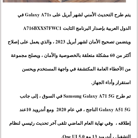
يتم طرح التحديث الأمني ​​لشهر أبريل على Galaxy A71s في
الدول العربية بإصدار البرنامج الثابت A716BXXS7FWC1
ويتضمن تصحيح الأمان لشهر أبريل 2023 ، والذي يعمل على إصلاح
أكثر من 60 مشكلة متعلقة بالخصوصية والأمان ، ويصلح مجموعة
من الأخطاء العامة المكتشفة في واجهة المستخدم ويحسن
استقرار وأداء الجهاز.
تم طرح Samsung Galaxy A71 5G في السوق ، إلى جانب
Galaxy A51 5G الناجح ، في عام 2020 ومع أندرويد 10عند
إطلاقه ، وفي نهاية العام الماضي تلقى آخر تحديث رئيسي لنظام
التشغيل ، أندرويد 13 مع One UI 5.0.