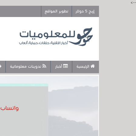
-->
إربح 5 دولار
تطوير المواقع
الرئيسية
أخبار
تدوينات معلوماتية
واتساب ي