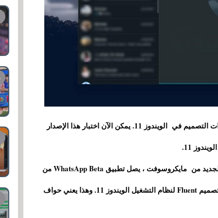
بدأ التطبيق في تلقي تحديث جديد لاعتماد أهم ميزات التصميم في الويندوز 11. يمكن الآن اختبار هذا الإصدار
يندوز 11.
من أجل عدم التعارض مع تصميم نظام التشغيل الجديد من مايكروسوفت ، يصل تطبيق WhatsApp Beta من
المتجر في نسخته الجديدة مع WinUI 2.6 لاعتماد تصميم Fluent لنظام التشغيل الويندوز 11. وهذا يعني حواف