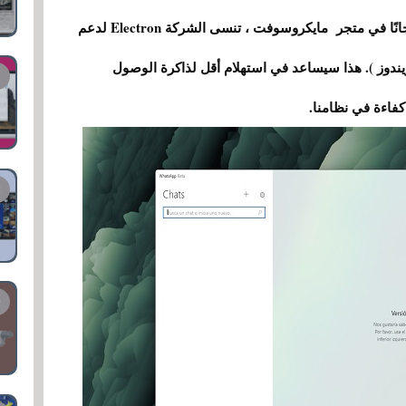
باستخدام WhatsApp Beta ، الذي يمكنك تنزيله مجانًا في متجر مايكروسوفت ، تنسى الشركة Electron لدعم
م الويندوز ). هذا سيساعد في استهلام أقل لذاكرة الوصول
كفاءة في نظامنا.