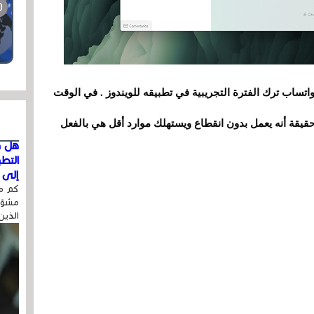
تساب ترك الفترة التجريبية في تطبيقه للويندوز . في الوقت
قيقة أنه يعمل بدون انقطاع ويستهلك موارد أقل هي بالفعل
هل ق
التط
إلى ا
كم مر
مشوّه
الذين