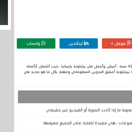
جوجل +
لينكدين
واتساب
إسمي الكامل الحسين مزواد ، مغربي الجنسية ، عمري 42 سنة ، أعيش وأعمل في برشلونة بإسبانيا ، حيث أشتغل كأستاذ
 ببرشلونة أعشق التدوين المعلوماتي ومهتم بكل ما هو جديد في
رفة ما إذا كانت الصورة أو الفيديو غير حقيقي
موعات ..هي مفيدة للغاية على الجميع معرفتها