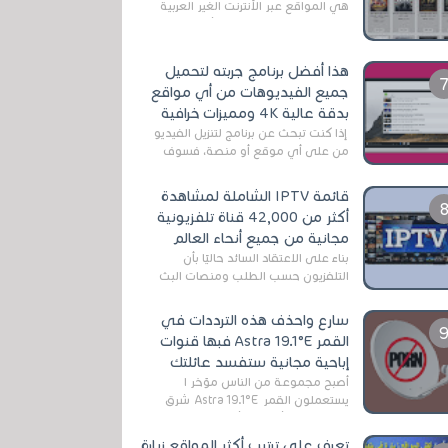
هي المواقع عبر الأنترنت الغير العربية
التي تقدم خدمة تحميل الأفلام على
التورنت ، ومعظم هذه المواقع ل...
هذا أفضل برنامج جربته لتحميل
جميع الفيديوهات من أي مواقع
بدقة عالية 4K ومميزات خرافية
إذا كنت تبحث عن برنامج لتنزيل الفيديو
من على أي موقع أو منصة، فسوف
تعثر على عدد لا منتهي من الروابط
الخاصة بالبرامج والتطبيقات في هذا
قائمة IPTV الشاملة لمشاهدة
المج...
أكثر من 42,000 قناة تلفزيونية
مجانية من جميع أنحاء العالم
بناءً على الاعتقاد السائد حاليًا بأن
التلفزيون حسب الطلب ومنصات البث
المباشر تتفوق على التلفزيون الرقمي
الأرضي التقليدي، يُعدّ IPTV-org خيار...
سارع واحذف هذه الترددات في
القمر Astra 19.1°E فبها قنوات
إباحية مجانية ستفسد عائلتك
أصبح مجموعة من الناس مؤخر ا
يستعملون القمر Astra 19.1°E شرق
وذلك بسبب أن هذا الأخير يتوفرعلى
قنوات مميزة جدا تنقل العديد من البرامج
تعرف على ترتيب أكثر المواقع زيارة