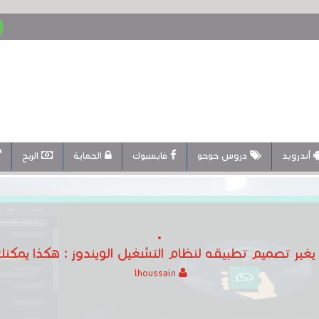
أندرويد
دروس حوحو
فايسبوك
الحماية
الربح
غير تصميم تطبيقه لنظام التشغيل الويندوز : هكذا يمكنك
lhoussain