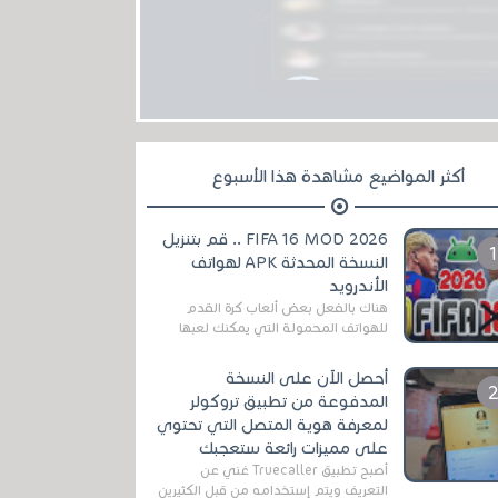
أكثر المواضيع مشاهدة هذا الأسبوع
FIFA 16 MOD 2026 .. قم بتنزيل
النسخة المحدثة APK لهواتف
الأندرويد
هناك بالفعل بعض ألعاب كرة القدم
للهواتف المحمولة التي يمكنك لعبها
رسميًا بتشكيلات مُحدثة لموسم
2025/2026v ومثال على ذلك ألعاب
أحصل الآن على النسخة
مثل EA Sports ...
المدفوعة من تطبيق تروكولر
لمعرفة هوية المتصل التي تحتوي
على مميزات رائعة ستعجبك
أصبح تطبيق Truecaller غني عن
التعريف ويتم إستخدامه من قبل الكثيرين