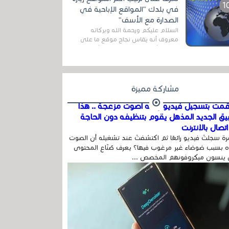
اله...
في بلدك "المواقع الإباحية في
الصدارة مع الأسف"
السلام عليكم ورحمة الله وبركاته
معروف أنه يقاس نجاح موقع ما على
شبكة الأنترنت بعدة مقاييس ، أهمها
عداد الزائرين للموقع، ويتم معرفة ذلك
في...
مشاركة مميزة
مت بتسجيل فيديو وفيه أصوت مزعجة .. هذا
بيق الجديد المذهل يقوم بتنظيفه دون الحاجة
تصال بالإنترنت
ة سجلتَ فيديو رائعًا ثم اكتشفتَ عند تشغيله أن الصوت
 بسبب ضوضاء غير مرغوب فيها؟ يعرف صُنّاع المحتوى
 ينسون ميكروفونهم المخصص ...