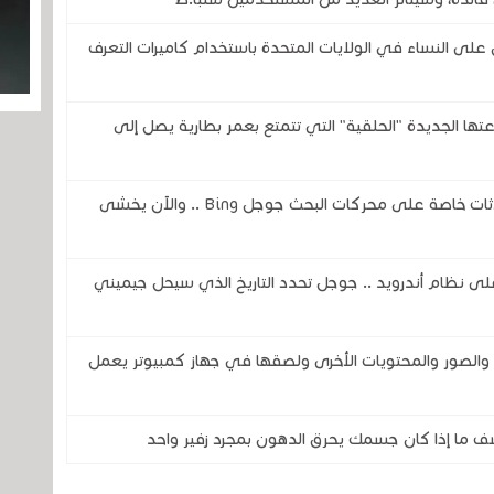
 النساء في الولايات المتحدة باستخدام كاميرات التعرف
تحدى شركتي سامسونج وOura بساعتها الجديدة "الحلقية" التي تتمتع بعمر بطارية يصل إلى
ثغرة في الذكاء الاصطناعي تكشف عن محادثات خاصة على محركات البحث جوجل Bing .. والآن يخشى
اً لمساعد جوجل ( Google Assistant) على نظام أندرويد .. جوجل تحدد التاريخ الذي سيحل جيميني
صور والمحتويات الأخرى ولصقها في جهاز كمبيوتر يعمل
ف ما إذا كان جسمك يحرق الدهون بمجرد زفير واحد