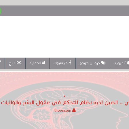
أندرويد
دروس حوحو
فايسبوك
الحماية
الربح
 .. الصين لديه نظام للتحكم في عقول البشر والولايات ا
lhoussain