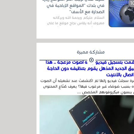
اله...
في بلدك "المواقع الإباحية في
الصدارة مع الأسف"
السلام عليكم ورحمة الله وبركاته
معروف أنه يقاس نجاح موقع ما على
شبكة الأنترنت بعدة مقاييس ، أهمها
عداد الزائرين للموقع، ويتم معرفة ذلك
في...
مشاركة مميزة
مت بتسجيل فيديو وفيه أصوت مزعجة .. هذا
بيق الجديد المذهل يقوم بتنظيفه دون الحاجة
تصال بالإنترنت
ة سجلتَ فيديو رائعًا ثم اكتشفتَ عند تشغيله أن الصوت
 بسبب ضوضاء غير مرغوب فيها؟ يعرف صُنّاع المحتوى
 ينسون ميكروفونهم المخصص ...