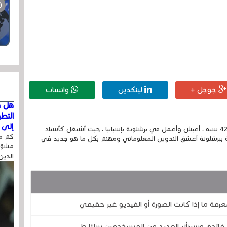
جوجل +
لينكدين
واتساب
هل ق
التط
إلى ا
إسمي الكامل الحسين مزواد ، مغربي الجنسية ، عمري 42 سنة ، أعيش وأعمل في برشلونة بإسبانيا ، حيث أشتغل كأستاذ
كم مر
 ببرشلونة أعشق التدوين المعلوماتي ومهتم بكل ما هو جديد في
مشوّه
الذين
رفة ما إذا كانت الصورة أو الفيديو غير حقيقي
فائدة، وسيتأثر العديد من المستخدمين سلبًا.ط