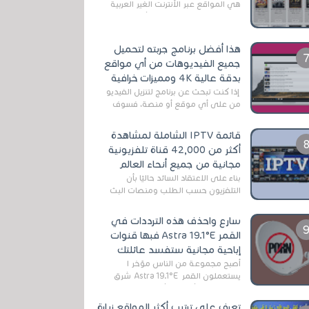
هي المواقع عبر الأنترنت الغير العربية
التي تقدم خدمة تحميل الأفلام على
التورنت ، ومعظم هذه المواقع ل...
هذا أفضل برنامج جربته لتحميل
جميع الفيديوهات من أي مواقع
بدقة عالية 4K ومميزات خرافية
إذا كنت تبحث عن برنامج لتنزيل الفيديو
من على أي موقع أو منصة، فسوف
تعثر على عدد لا منتهي من الروابط
الخاصة بالبرامج والتطبيقات في هذا
قائمة IPTV الشاملة لمشاهدة
المج...
أكثر من 42,000 قناة تلفزيونية
مجانية من جميع أنحاء العالم
بناءً على الاعتقاد السائد حاليًا بأن
التلفزيون حسب الطلب ومنصات البث
المباشر تتفوق على التلفزيون الرقمي
الأرضي التقليدي، يُعدّ IPTV-org خيار...
سارع واحذف هذه الترددات في
القمر Astra 19.1°E فبها قنوات
إباحية مجانية ستفسد عائلتك
أصبح مجموعة من الناس مؤخر ا
يستعملون القمر Astra 19.1°E شرق
وذلك بسبب أن هذا الأخير يتوفرعلى
قنوات مميزة جدا تنقل العديد من البرامج
تعرف على ترتيب أكثر المواقع زيارة