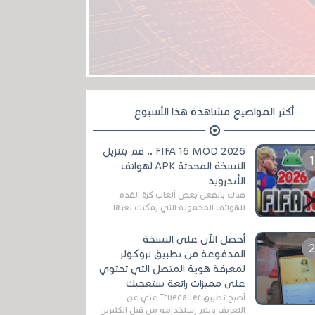
أكثر المواضيع مشاهدة هذا الأسبوع
FIFA 16 MOD 2026 .. قم بتنزيل
النسخة المحدثة APK لهواتف
الأندرويد
هناك بالفعل بعض ألعاب كرة القدم
للهواتف المحمولة التي يمكنك لعبها
رسميًا بتشكيلات مُحدثة لموسم
2025/2026v ومثال على ذلك ألعاب
أحصل الآن على النسخة
مثل EA Sports ...
المدفوعة من تطبيق تروكولر
لمعرفة هوية المتصل التي تحتوي
على مميزات رائعة ستعجبك
أصبح تطبيق Truecaller غني عن
التعريف ويتم إستخدامه من قبل الكثيرين