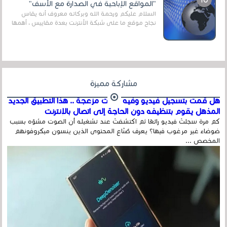
"المواقع الإباحية في الصدارة مع الأسف"
السلام عليكم ورحمة الله وبركاته معروف أنه يقاس
نجاح موقع ما على شبكة الأنترنت بعدة مقاييس ، أهمها
عداد الزائرين للموقع، ويتم معرفة ذلك في...
مشاركة مميزة
هل قمت بتسجيل فيديو وفيه أصوت مزعجة .. هذا التطبيق الجديد
المذهل يقوم بتنظيفه دون الحاجة إلى اتصال بالإنترنت
كم مرة سجلتَ فيديو رائعًا ثم اكتشفتَ عند تشغيله أن الصوت مشوّه بسبب
ضوضاء غير مرغوب فيها؟ يعرف صُنّاع المحتوى الذين ينسون ميكروفونهم
المخصص ...