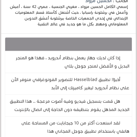
الكاتب :
الحسين مزواد
إسمي الكامل الحسين مزواد ، مغربي الجنسية ، عمري 42 سنة ، أعيش
وأعمل في برشلونة بإسبانيا ، حيث أشتغل كأستاذ قسم المعلوميات
الإبتدائي في إحدى الجمعيات الخاصة ببرشلونة أعشق التدوين
المعلوماتي ومهتم بكل ما هو جديد في عالم التقنية
قد يهمك أيضا :
إذا كان لديك جهاز يعمل بنظام أندرويد ، فهذا هو المتجر
البديل و الأفضل لمتجر جوجل بلاي
أخيرًا! تطبيق Hasselblad للتصوير الفوتوغرافي متوفر الآن
على نظام أندرويد ليغير كاميرتك إلى الأبد
هل قمت بتسجيل فيديو وفيه أصوت مزعجة .. هذا التطبيق
الجديد المذهل يقوم بتنظيفه دون الحاجة إلى اتصال بالإنترنت
لقد استعدت أكثر من 10 جيجابايت من المساحة على
هاتفي باستخدام تطبيق جوجل المجاني هذا