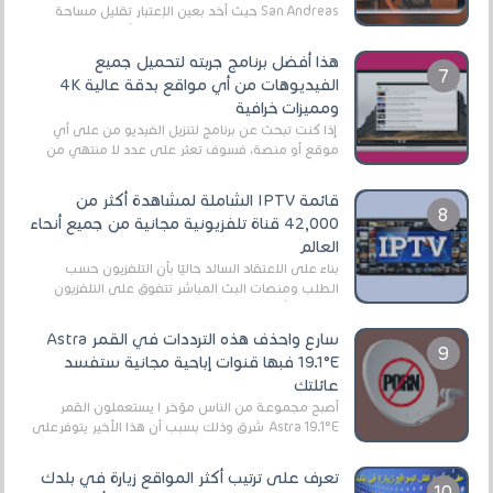
San Andreas حيث أخد بعين الإعتبار تقليل مساحة
اللعبة وجعلها خفيفة LITE لهواتف الأندرويد ، وق...
هذا أفضل برنامج جربته لتحميل جميع
الفيديوهات من أي مواقع بدقة عالية 4K
ومميزات خرافية
إذا كنت تبحث عن برنامج لتنزيل الفيديو من على أي
موقع أو منصة، فسوف تعثر على عدد لا منتهي من
الروابط الخاصة بالبرامج والتطبيقات في هذا المج...
قائمة IPTV الشاملة لمشاهدة أكثر من
42,000 قناة تلفزيونية مجانية من جميع أنحاء
العالم
بناءً على الاعتقاد السائد حاليًا بأن التلفزيون حسب
الطلب ومنصات البث المباشر تتفوق على التلفزيون
الرقمي الأرضي التقليدي، يُعدّ IPTV-org خيار...
سارع واحذف هذه الترددات في القمر Astra
19.1°E فبها قنوات إباحية مجانية ستفسد
عائلتك
أصبح مجموعة من الناس مؤخر ا يستعملون القمر
Astra 19.1°E شرق وذلك بسبب أن هذا الأخير يتوفرعلى
قنوات مميزة جدا تنقل العديد من البرامج اله...
تعرف على ترتيب أكثر المواقع زيارة في بلدك