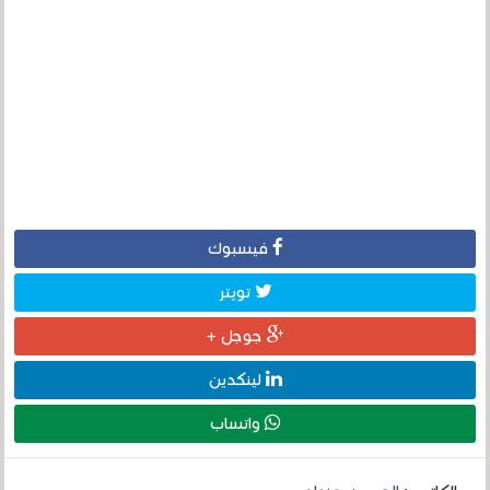
فيسبوك
تويتر
جوجل +
لينكدين
واتساب