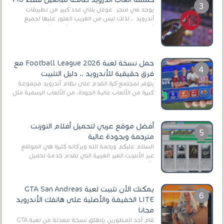
يوجد في متجر غوغل بلاي عدد كبير من تطبيقات
أندرويد ، لذلك ليس من الغريب العثور عليها لجميع
أنواع الجماهير. هذه المرة نقدم 5 ألعاب أند...
حمل نسخة لعبة Football League 2026 مع
فرق حقيقية للأندرويد .. دليل التثبيت
يتوفر لمجتمع كرة القدم على نظام أندرويد مجموعة
كبيرة من الألعاب عالية الجودة. من الألعاب الرسمية مثل
EA Sports FC 26 (المعروفة سابقًا باسم ...
أفضل موقع عربي لتحميل أفلام التورنت
مترجمة وبجودة عالية
السلام عليكم ورحمة الله وبركاته كثيرة هي المواقع
عبر الأنترنت الغير العربية التي تقدم خدمة تحميل
الأفلام على التورنت ، ومعظم هذه المواقع ل...
يمكنك الآن تثبيت لعبة GTA San Andreas
LITE الخفيفة والأصلية على هاتفك الأندرويد
مجانا
قام أحد المطورين بإطلاق نسخة معدلة من لعبة GTA