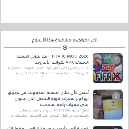
أكثر المواضيع مشاهدة هذا الأسبوع
FIFA 16 MOD 2026 .. قم بتنزيل النسخة
المحدثة APK لهواتف الأندرويد
هناك بالفعل بعض ألعاب كرة القدم للهواتف المحمولة
التي يمكنك لعبها رسميًا بتشكيلات مُحدثة لموسم
2025/2026v ومثال على ذلك ألعاب مثل EA Sports ...
أحصل الآن على النسخة المدفوعة من تطبيق
تروكولر لمعرفة هوية المتصل التي تحتوي
على مميزات رائعة ستعجبك
أصبح تطبيق Truecaller غني عن التعريف ويتم
إستخدامه من قبل الكثيرين رغم المخاطر المتعلقه به
وذلك من أجل التخلص من المضايقات الكثيرة في
العال...
خمسة ألعاب أندرويد صالحة للبالغين فقط 18+