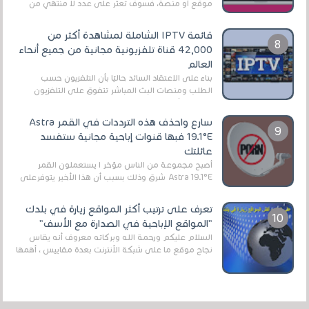
موقع أو منصة، فسوف تعثر على عدد لا منتهي من
الروابط الخاصة بالبرامج والتطبيقات في هذا المج...
قائمة IPTV الشاملة لمشاهدة أكثر من
42,000 قناة تلفزيونية مجانية من جميع أنحاء
العالم
بناءً على الاعتقاد السائد حاليًا بأن التلفزيون حسب
الطلب ومنصات البث المباشر تتفوق على التلفزيون
الرقمي الأرضي التقليدي، يُعدّ IPTV-org خيار...
سارع واحذف هذه الترددات في القمر Astra
19.1°E فبها قنوات إباحية مجانية ستفسد
عائلتك
أصبح مجموعة من الناس مؤخر ا يستعملون القمر
Astra 19.1°E شرق وذلك بسبب أن هذا الأخير يتوفرعلى
قنوات مميزة جدا تنقل العديد من البرامج اله...
تعرف على ترتيب أكثر المواقع زيارة في بلدك
"المواقع الإباحية في الصدارة مع الأسف"
السلام عليكم ورحمة الله وبركاته معروف أنه يقاس
نجاح موقع ما على شبكة الأنترنت بعدة مقاييس ، أهمها
عداد الزائرين للموقع، ويتم معرفة ذلك في...