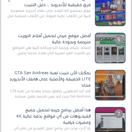
فرق حقيقية للأندرويد .. دليل التثبيت
يتوفر لمجتمع كرة القدم على نظام أندرويد مجموعة
كبيرة من الألعاب عالية الجودة. من الألعاب الرسمية مثل
EA Sports FC 26 (المعروفة سابقًا باسم ...
أفضل موقع عربي لتحميل أفلام التورنت
مترجمة وبجودة عالية
السلام عليكم ورحمة الله وبركاته كثيرة هي المواقع
عبر الأنترنت الغير العربية التي تقدم خدمة تحميل
الأفلام على التورنت ، ومعظم هذه المواقع ل...
يمكنك الآن تثبيت لعبة GTA San Andreas
LITE الخفيفة والأصلية على هاتفك الأندرويد
مجانا
قام أحد المطورين بإطلاق نسخة معدلة من لعبة GTA
San Andreas حيث أخد بعين الإعتبار تقليل مساحة
اللعبة وجعلها خفيفة LITE لهواتف الأندرويد ، وق...
هذا أفضل برنامج جربته لتحميل جميع
الفيديوهات من أي مواقع بدقة عالية 4K
ومميزات خرافية
إذا كنت تبحث عن برنامج لتنزيل الفيديو من على أي