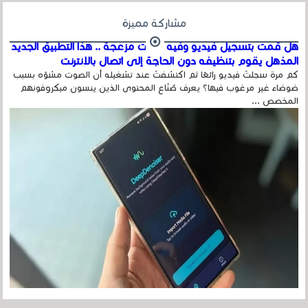
مشاركة مميزة
هل قمت بتسجيل فيديو وفيه أصوت مزعجة .. هذا التطبيق الجديد
المذهل يقوم بتنظيفه دون الحاجة إلى اتصال بالإنترنت
كم مرة سجلتَ فيديو رائعًا ثم اكتشفتَ عند تشغيله أن الصوت مشوّه بسبب
ضوضاء غير مرغوب فيها؟ يعرف صُنّاع المحتوى الذين ينسون ميكروفونهم
المخصص ...