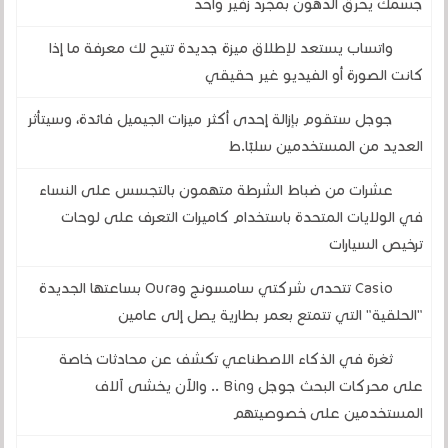
جسمك يحرق الدهون بمجرد زفير واحد
واتساب يستعد لإطلاق ميزة جديدة تتيح لك معرفة ما إذا
كانت الصورة أو الفيديو غير حقيقي
جوجل ستقوم بإزالة إحدى أكثر ميزات الجيميل فائدة، وسيتأثر
العديد من المستخدمين سلبًا.ط
عشرات من ضباط الشرطة متهمون بالتجسس على النساء
في الولايات المتحدة باستخدام كاميرات التعرف على لوحات
ترخيص السيارات
Casio تتحدى شركتي سامسونج وOura بساعتها الجديدة
"الحلقية" التي تتمتع بعمر بطارية يصل إلى عامين
ثغرة في الذكاء الاصطناعي تكشف عن محادثات خاصة
على محركات البحث جوجل Bing .. والآن يخشى آلاف
المستخدمين على خصوصيتهم