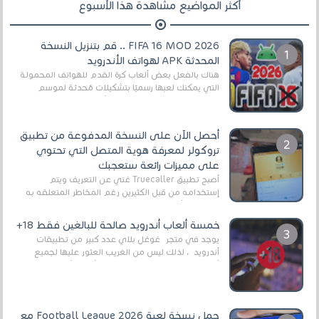
أكثر المواضيع مشاهدة هذا الأسبوع
FIFA 16 MOD 2026 .. قم بتنزيل النسخة
المحدثة APK لهواتف الأندرويد
هناك بالفعل بعض ألعاب كرة القدم للهواتف المحمولة
التي يمكنك لعبها رسميًا بتشكيلات مُحدثة لموسم
2025/2026v ومثال على ذلك ألعاب مثل EA Sports ...
أحصل الآن على النسخة المدفوعة من تطبيق
تروكولر لمعرفة هوية المتصل التي تحتوي
على مميزات رائعة ستعجبك
أصبح تطبيق Truecaller غني عن التعريف ويتم
إستخدامه من قبل الكثيرين رغم المخاطر المتعلقه به
وذلك من أجل التخلص من المضايقات الكثيرة في
العال...
خمسة ألعاب أندرويد صالحة للبالغين فقط 18+
يوجد في متجر غوغل بلاي عدد كبير من تطبيقات
أندرويد ، لذلك ليس من الغريب العثور عليها لجميع
أنواع الجماهير. هذه المرة نقدم 5 ألعاب أند...
حمل نسخة لعبة Football League 2026 مع