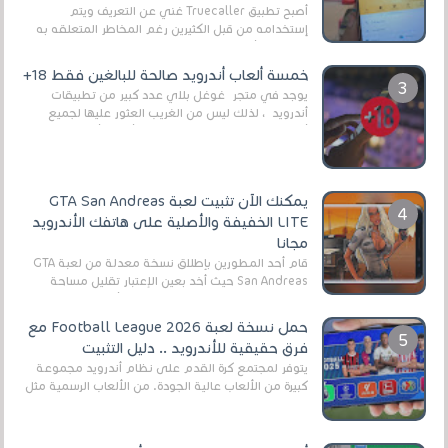
أصبح تطبيق Truecaller غني عن التعريف ويتم
إستخدامه من قبل الكثيرين رغم المخاطر المتعلقه به
وذلك من أجل التخلص من المضايقات الكثيرة في
العال...
خمسة ألعاب أندرويد صالحة للبالغين فقط 18+
يوجد في متجر غوغل بلاي عدد كبير من تطبيقات
أندرويد ، لذلك ليس من الغريب العثور عليها لجميع
أنواع الجماهير. هذه المرة نقدم 5 ألعاب أند...
يمكنك الآن تثبيت لعبة GTA San Andreas
LITE الخفيفة والأصلية على هاتفك الأندرويد
مجانا
قام أحد المطورين بإطلاق نسخة معدلة من لعبة GTA
San Andreas حيث أخد بعين الإعتبار تقليل مساحة
اللعبة وجعلها خفيفة LITE لهواتف الأندرويد ، وق...
حمل نسخة لعبة Football League 2026 مع
فرق حقيقية للأندرويد .. دليل التثبيت
يتوفر لمجتمع كرة القدم على نظام أندرويد مجموعة
كبيرة من الألعاب عالية الجودة. من الألعاب الرسمية مثل
EA Sports FC 26 (المعروفة سابقًا باسم ...