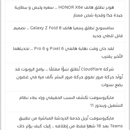
هونر تطلق هاتف HONOR X6e .. سعره رخيص و ببطارية
جيدة جدًا وقدرة شحن ممتاز
سامسونج تطلق رسميا هاتف Galaxy Z Fold 8 .. تصميم
قابل للطي جديد
لقد حان وقت نهاية هاتفي Pixel 6 و 6 Pro .. تحديثهما
الأخير يقترب
شركة Cloudflare تُطلق تنبؤًا مقلقًا .. برامج الروبوت قد
تُولّد حركة مرور تفوق حركة مرور البشر بألف مرة في غضون
بضع سنوات
مايكروسوفت تكشف السبب الحقيقي وراء بطء نظام
التشغيل ويندوز 11
مايكروسوفت تُزيل خدمة الدردشة المباشرة من تطبيق
Teams بعد 18 شهرًا فقط من إطلاقه .. إليك كيف يؤثر ذلك