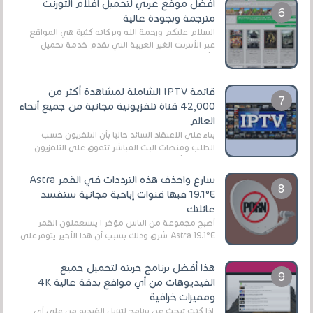
أفضل موقع عربي لتحميل أفلام التورنت
مترجمة وبجودة عالية
السلام عليكم ورحمة الله وبركاته كثيرة هي المواقع
عبر الأنترنت الغير العربية التي تقدم خدمة تحميل
الأفلام على التورنت ، ومعظم هذه المواقع ل...
قائمة IPTV الشاملة لمشاهدة أكثر من
42,000 قناة تلفزيونية مجانية من جميع أنحاء
العالم
بناءً على الاعتقاد السائد حاليًا بأن التلفزيون حسب
الطلب ومنصات البث المباشر تتفوق على التلفزيون
الرقمي الأرضي التقليدي، يُعدّ IPTV-org خيار...
سارع واحذف هذه الترددات في القمر Astra
19.1°E فبها قنوات إباحية مجانية ستفسد
عائلتك
أصبح مجموعة من الناس مؤخر ا يستعملون القمر
Astra 19.1°E شرق وذلك بسبب أن هذا الأخير يتوفرعلى
قنوات مميزة جدا تنقل العديد من البرامج اله...
هذا أفضل برنامج جربته لتحميل جميع
الفيديوهات من أي مواقع بدقة عالية 4K
ومميزات خرافية
إذا كنت تبحث عن برنامج لتنزيل الفيديو من على أي