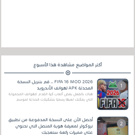
أكثر المواضيع مشاهدة هذا الأسبوع
FIFA 16 MOD 2026 .. قم بتنزيل النسخة
المحدثة APK لهواتف الأندرويد
هناك بالفعل بعض ألعاب كرة القدم للهواتف المحمولة
التي يمكنك لعبها رسميًا بتشكيلات مُحدثة لموسم
2025/2026v ومثال على ذلك ألعاب مثل EA Sports ...
أحصل الآن على النسخة المدفوعة من تطبيق
تروكولر لمعرفة هوية المتصل التي تحتوي
على مميزات رائعة ستعجبك