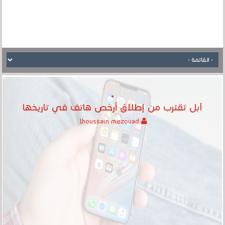
آبل تقترب من إطلاق أرخص هاتف في تاريخها
lhoussain mezouad