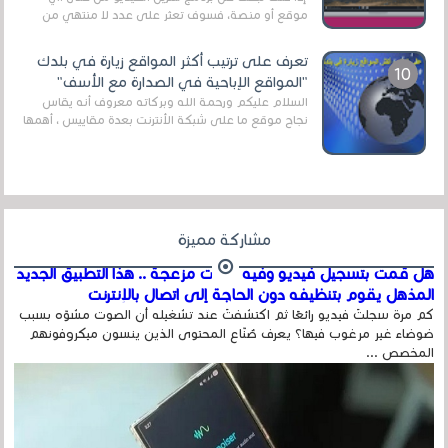
موقع أو منصة، فسوف تعثر على عدد لا منتهي من
الروابط الخاصة بالبرامج والتطبيقات في هذا المج...
تعرف على ترتيب أكثر المواقع زيارة في بلدك
"المواقع الإباحية في الصدارة مع الأسف"
السلام عليكم ورحمة الله وبركاته معروف أنه يقاس
نجاح موقع ما على شبكة الأنترنت بعدة مقاييس ، أهمها
عداد الزائرين للموقع، ويتم معرفة ذلك في...
مشاركة مميزة
هل قمت بتسجيل فيديو وفيه أصوت مزعجة .. هذا التطبيق الجديد
المذهل يقوم بتنظيفه دون الحاجة إلى اتصال بالإنترنت
كم مرة سجلتَ فيديو رائعًا ثم اكتشفتَ عند تشغيله أن الصوت مشوّه بسبب
ضوضاء غير مرغوب فيها؟ يعرف صُنّاع المحتوى الذين ينسون ميكروفونهم
المخصص ...