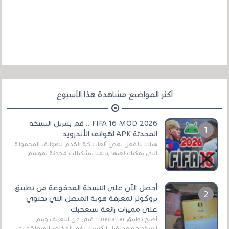
أكثر المواضيع مشاهدة هذا الأسبوع
FIFA 16 MOD 2026 .. قم بتنزيل النسخة
المحدثة APK لهواتف الأندرويد
هناك بالفعل بعض ألعاب كرة القدم للهواتف المحمولة
التي يمكنك لعبها رسميًا بتشكيلات مُحدثة لموسم
2025/2026v ومثال على ذلك ألعاب مثل EA Sports ...
أحصل الآن على النسخة المدفوعة من تطبيق
تروكولر لمعرفة هوية المتصل التي تحتوي
على مميزات رائعة ستعجبك
أصبح تطبيق Truecaller غني عن التعريف ويتم
إستخدامه من قبل الكثيرين رغم المخاطر المتعلقه به