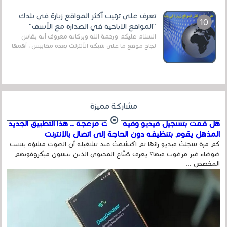
قنوات مميزة جدا تنقل العديد من البرامج اله...
تعرف على ترتيب أكثر المواقع زيارة في بلدك
"المواقع الإباحية في الصدارة مع الأسف"
السلام عليكم ورحمة الله وبركاته معروف أنه يقاس
نجاح موقع ما على شبكة الأنترنت بعدة مقاييس ، أهمها
عداد الزائرين للموقع، ويتم معرفة ذلك في...
مشاركة مميزة
هل قمت بتسجيل فيديو وفيه أصوت مزعجة .. هذا التطبيق الجديد
المذهل يقوم بتنظيفه دون الحاجة إلى اتصال بالإنترنت
كم مرة سجلتَ فيديو رائعًا ثم اكتشفتَ عند تشغيله أن الصوت مشوّه بسبب
ضوضاء غير مرغوب فيها؟ يعرف صُنّاع المحتوى الذين ينسون ميكروفونهم
المخصص ...