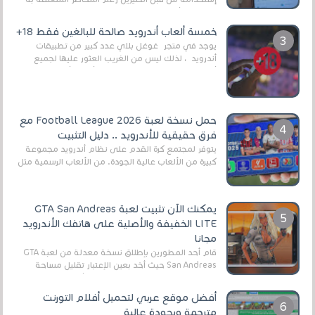
وذلك من أجل التخلص من المضايقات الكثيرة في
العال...
خمسة ألعاب أندرويد صالحة للبالغين فقط 18+
يوجد في متجر غوغل بلاي عدد كبير من تطبيقات
أندرويد ، لذلك ليس من الغريب العثور عليها لجميع
أنواع الجماهير. هذه المرة نقدم 5 ألعاب أند...
حمل نسخة لعبة Football League 2026 مع
فرق حقيقية للأندرويد .. دليل التثبيت
يتوفر لمجتمع كرة القدم على نظام أندرويد مجموعة
كبيرة من الألعاب عالية الجودة. من الألعاب الرسمية مثل
EA Sports FC 26 (المعروفة سابقًا باسم ...
يمكنك الآن تثبيت لعبة GTA San Andreas
LITE الخفيفة والأصلية على هاتفك الأندرويد
مجانا
قام أحد المطورين بإطلاق نسخة معدلة من لعبة GTA
San Andreas حيث أخد بعين الإعتبار تقليل مساحة
اللعبة وجعلها خفيفة LITE لهواتف الأندرويد ، وق...
أفضل موقع عربي لتحميل أفلام التورنت
مترجمة وبجودة عالية