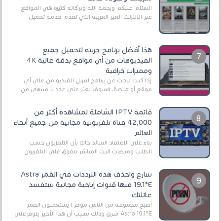
السلام عليكم ورحمة الله وبركاته كثيرة هي المواقع
عبر الأنترنت الغير العربية التي تقدم خدمة تحميل
الأفلام على التورنت ، ومعظم هذه المواقع ل...
هذا أفضل برنامج جربته لتحميل جميع
الفيديوهات من أي مواقع بدقة عالية 4K
ومميزات خرافية
إذا كنت تبحث عن برنامج لتنزيل الفيديو من على أي
موقع أو منصة، فسوف تعثر على عدد لا منتهي من
الروابط الخاصة بالبرامج والتطبيقات في هذا المج...
قائمة IPTV الشاملة لمشاهدة أكثر من
42,000 قناة تلفزيونية مجانية من جميع أنحاء
العالم
بناءً على الاعتقاد السائد حاليًا بأن التلفزيون حسب
الطلب ومنصات البث المباشر تتفوق على التلفزيون
الرقمي الأرضي التقليدي، يُعدّ IPTV-org خيار...
سارع واحذف هذه الترددات في القمر Astra
19.1°E فبها قنوات إباحية مجانية ستفسد
عائلتك
أصبح مجموعة من الناس مؤخر ا يستعملون القمر
Astra 19.1°E شرق وذلك بسبب أن هذا الأخير يتوفرعلى