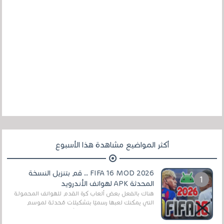
أكثر المواضيع مشاهدة هذا الأسبوع
FIFA 16 MOD 2026 .. قم بتنزيل النسخة
المحدثة APK لهواتف الأندرويد
هناك بالفعل بعض ألعاب كرة القدم للهواتف المحمولة
التي يمكنك لعبها رسميًا بتشكيلات مُحدثة لموسم
2025/2026v ومثال على ذلك ألعاب مثل EA Sports ...