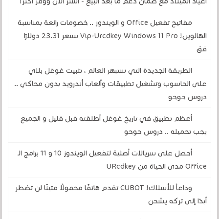
أعياد الميلاد مع ضمان دعم ما بعد البيع - اشتر الآن ووفر أكثر!
مفاتيح تفعيل Office و الويندوز .. خصومات رائعة بمناسبة
الهالوين! Vip-Urcdkey Windows 11 Pro بسعر 23.31 دولارًا
فق
الطريقة الجديدة التي ستبهر العالم ، تثبيت غوغل بلاي
على الحاسوب وتشغيل تطبيقات وألعاب أندرويد بدون محاكي ..
دروس حوحو
أعظم تطبيق في تاريخ غوغل أطلقته قبل قليل و الجميع
يجب تحميله .. دروس حوحو
أحصل على سريالات أصلية لتفعيل الويندوز 10 و 11 برامج الـ
Office مدى الحياة من URcdkey
وداعاً للأسلاك! CUBOT تقدم هاتفًا محمولًا متينًا لن تضطر
أبدًا إلى تركه يشحن