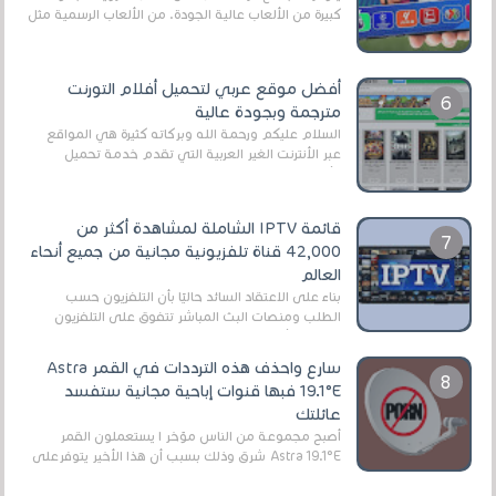
كبيرة من الألعاب عالية الجودة. من الألعاب الرسمية مثل
EA Sports FC 26 (المعروفة سابقًا باسم ...
أفضل موقع عربي لتحميل أفلام التورنت
مترجمة وبجودة عالية
السلام عليكم ورحمة الله وبركاته كثيرة هي المواقع
عبر الأنترنت الغير العربية التي تقدم خدمة تحميل
الأفلام على التورنت ، ومعظم هذه المواقع ل...
قائمة IPTV الشاملة لمشاهدة أكثر من
42,000 قناة تلفزيونية مجانية من جميع أنحاء
العالم
بناءً على الاعتقاد السائد حاليًا بأن التلفزيون حسب
الطلب ومنصات البث المباشر تتفوق على التلفزيون
الرقمي الأرضي التقليدي، يُعدّ IPTV-org خيار...
سارع واحذف هذه الترددات في القمر Astra
19.1°E فبها قنوات إباحية مجانية ستفسد
عائلتك
أصبح مجموعة من الناس مؤخر ا يستعملون القمر
Astra 19.1°E شرق وذلك بسبب أن هذا الأخير يتوفرعلى
قنوات مميزة جدا تنقل العديد من البرامج اله...