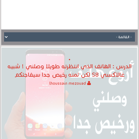
الدرس : الهاتف الذي انتظرته طويلا وصلني ! شبيه
غالاكسي S8 لكن ثمنه رخيص جدا سيفاجئكم
lhoussain mezouad