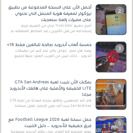
أحصل الآن على النسخة المدفوعة من تطبيق
تروكولر لمعرفة هوية المتصل التي تحتوي
على مميزات رائعة ستعجبك
أصبح تطبيق Truecaller غني عن التعريف ويتم
إستخدامه من قبل الكثيرين رغم المخاطر المتعلقه به
وذلك من أجل التخلص من المضايقات الكثيرة في
العال...
خمسة ألعاب أندرويد صالحة للبالغين فقط 18+
يوجد في متجر غوغل بلاي عدد كبير من تطبيقات
أندرويد ، لذلك ليس من الغريب العثور عليها لجميع
أنواع الجماهير. هذه المرة نقدم 5 ألعاب أند...
يمكنك الآن تثبيت لعبة GTA San Andreas
LITE الخفيفة والأصلية على هاتفك الأندرويد
مجانا
قام أحد المطورين بإطلاق نسخة معدلة من لعبة GTA
San Andreas حيث أخد بعين الإعتبار تقليل مساحة
اللعبة وجعلها خفيفة LITE لهواتف الأندرويد ، وق...
حمل نسخة لعبة Football League 2026 مع
فرق حقيقية للأندرويد .. دليل التثبيت
يتوفر لمجتمع كرة القدم على نظام أندرويد مجموعة