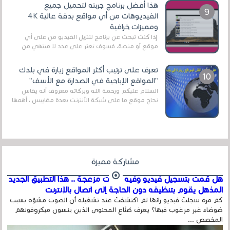
هذا أفضل برنامج جربته لتحميل جميع
الفيديوهات من أي مواقع بدقة عالية 4K
ومميزات خرافية
إذا كنت تبحث عن برنامج لتنزيل الفيديو من على أي
موقع أو منصة، فسوف تعثر على عدد لا منتهي من
الروابط الخاصة بالبرامج والتطبيقات في هذا المج...
تعرف على ترتيب أكثر المواقع زيارة في بلدك
"المواقع الإباحية في الصدارة مع الأسف"
السلام عليكم ورحمة الله وبركاته معروف أنه يقاس
نجاح موقع ما على شبكة الأنترنت بعدة مقاييس ، أهمها
عداد الزائرين للموقع، ويتم معرفة ذلك في...
مشاركة مميزة
هل قمت بتسجيل فيديو وفيه أصوت مزعجة .. هذا التطبيق الجديد
المذهل يقوم بتنظيفه دون الحاجة إلى اتصال بالإنترنت
كم مرة سجلتَ فيديو رائعًا ثم اكتشفتَ عند تشغيله أن الصوت مشوّه بسبب
ضوضاء غير مرغوب فيها؟ يعرف صُنّاع المحتوى الذين ينسون ميكروفونهم
المخصص ...