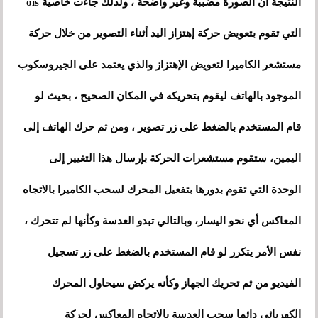
النتيجة أن الصورة مضببة وغير واضحة
،
ولذلك جاءت خاصية ois
التي تقوم بتعويض حركة إهتزاز اليد أثناء التصوير من خلال حركة
مستشعر الكاميرا لتعويض الإهتزاز والذي يعتمد على الجيروسكوب
الموجود بالهاتف ليقوم بتحريكه في المكان الصحيح
،
بحيث لو
قام المستخدم بالضغط على زر تصوير
،
ومن ثم حرك الهاتف إلى
اليمين، ستقوم مستشعرات الحركة بإرسال هذا التغيير إلى
الوحدة التي تقوم بدورها بتفعيل المحرك
لسحب الكاميرا بالاتجاه
المعاكس أي نحو اليسار، وبالتالي تبدو العدسة وكأنها لم تتحرك ،
نفس الأمر يتكرر لو قام المستخدم بالضغط على زر تسجيل
الفيديو من ثم تحريك الجهاز وكأنه يركض سيحاول المحرك
الكهربائي دائما سحب العدسة بالاتجاه المعاكس لحركة