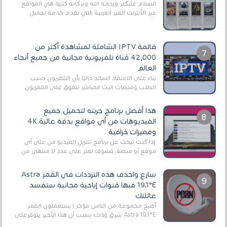
السلام عليكم ورحمة الله وبركاته كثيرة هي المواقع
عبر الأنترنت الغير العربية التي تقدم خدمة تحميل
الأفلام على التورنت ، ومعظم هذه المواقع ل...
قائمة IPTV الشاملة لمشاهدة أكثر من
42,000 قناة تلفزيونية مجانية من جميع أنحاء
العالم
بناءً على الاعتقاد السائد حاليًا بأن التلفزيون حسب
الطلب ومنصات البث المباشر تتفوق على التلفزيون
الرقمي الأرضي التقليدي، يُعدّ IPTV-org خيار...
هذا أفضل برنامج جربته لتحميل جميع
الفيديوهات من أي مواقع بدقة عالية 4K
ومميزات خرافية
إذا كنت تبحث عن برنامج لتنزيل الفيديو من على أي
موقع أو منصة، فسوف تعثر على عدد لا منتهي من
الروابط الخاصة بالبرامج والتطبيقات في هذا المج...
سارع واحذف هذه الترددات في القمر Astra
19.1°E فبها قنوات إباحية مجانية ستفسد
عائلتك
أصبح مجموعة من الناس مؤخر ا يستعملون القمر
Astra 19.1°E شرق وذلك بسبب أن هذا الأخير يتوفرعلى
قنوات مميزة جدا تنقل العديد من البرامج اله...