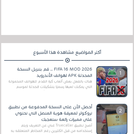
أكثر المواضيع مشاهدة هذا الأسبوع
FIFA 16 MOD 2026 .. قم بتنزيل النسخة
المحدثة APK لهواتف الأندرويد
هناك بالفعل بعض ألعاب كرة القدم للهواتف المحمولة
التي يمكنك لعبها رسميًا بتشكيلات مُحدثة لموسم
2025/2026v ومثال على ذلك ألعاب مثل EA Sports ...
أحصل الآن على النسخة المدفوعة من تطبيق
تروكولر لمعرفة هوية المتصل التي تحتوي
على مميزات رائعة ستعجبك
أصبح تطبيق Truecaller غني عن التعريف ويتم
إستخدامه من قبل الكثيرين رغم المخاطر المتعلقه به