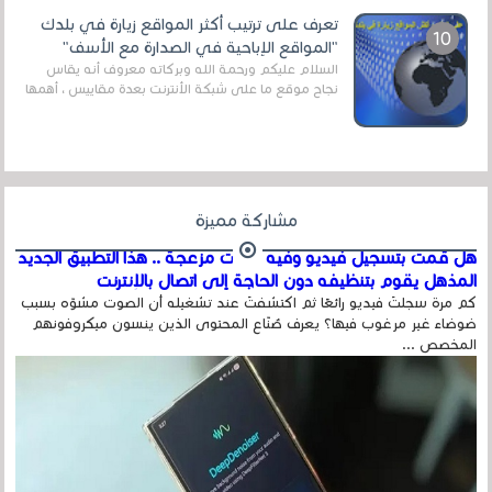
تعرف على ترتيب أكثر المواقع زيارة في بلدك
"المواقع الإباحية في الصدارة مع الأسف"
السلام عليكم ورحمة الله وبركاته معروف أنه يقاس
نجاح موقع ما على شبكة الأنترنت بعدة مقاييس ، أهمها
عداد الزائرين للموقع، ويتم معرفة ذلك في...
مشاركة مميزة
هل قمت بتسجيل فيديو وفيه أصوت مزعجة .. هذا التطبيق الجديد
المذهل يقوم بتنظيفه دون الحاجة إلى اتصال بالإنترنت
كم مرة سجلتَ فيديو رائعًا ثم اكتشفتَ عند تشغيله أن الصوت مشوّه بسبب
ضوضاء غير مرغوب فيها؟ يعرف صُنّاع المحتوى الذين ينسون ميكروفونهم
المخصص ...