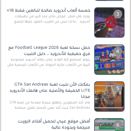
وذلك من أجل التخلص من المضايقات الكثيرة في
العال...
خمسة ألعاب أندرويد صالحة للبالغين فقط 18+
يوجد في متجر غوغل بلاي عدد كبير من تطبيقات
أندرويد ، لذلك ليس من الغريب العثور عليها لجميع
أنواع الجماهير. هذه المرة نقدم 5 ألعاب أند...
حمل نسخة لعبة Football League 2026 مع
فرق حقيقية للأندرويد .. دليل التثبيت
يتوفر لمجتمع كرة القدم على نظام أندرويد مجموعة
كبيرة من الألعاب عالية الجودة. من الألعاب الرسمية مثل
EA Sports FC 26 (المعروفة سابقًا باسم ...
يمكنك الآن تثبيت لعبة GTA San Andreas
LITE الخفيفة والأصلية على هاتفك الأندرويد
مجانا
قام أحد المطورين بإطلاق نسخة معدلة من لعبة GTA
San Andreas حيث أخد بعين الإعتبار تقليل مساحة
اللعبة وجعلها خفيفة LITE لهواتف الأندرويد ، وق...
أفضل موقع عربي لتحميل أفلام التورنت
مترجمة وبجودة عالية