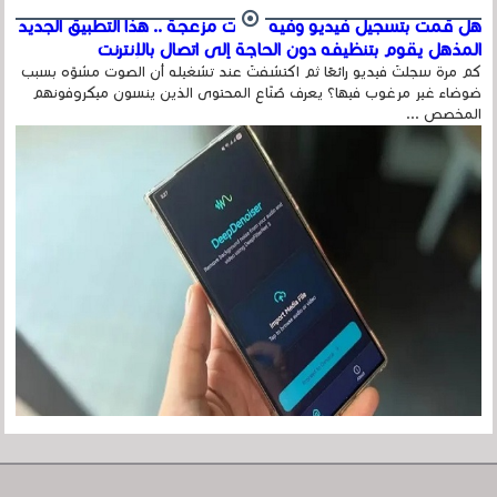
هل قمت بتسجيل فيديو وفيه أصوت مزعجة .. هذا التطبيق الجديد
المذهل يقوم بتنظيفه دون الحاجة إلى اتصال بالإنترنت
كم مرة سجلتَ فيديو رائعًا ثم اكتشفتَ عند تشغيله أن الصوت مشوّه بسبب
ضوضاء غير مرغوب فيها؟ يعرف صُنّاع المحتوى الذين ينسون ميكروفونهم
المخصص ...