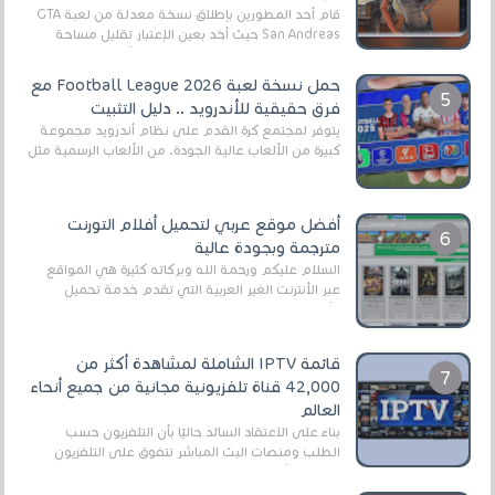
قام أحد المطورين بإطلاق نسخة معدلة من لعبة GTA
San Andreas حيث أخد بعين الإعتبار تقليل مساحة
اللعبة وجعلها خفيفة LITE لهواتف الأندرويد ، وق...
حمل نسخة لعبة Football League 2026 مع
فرق حقيقية للأندرويد .. دليل التثبيت
يتوفر لمجتمع كرة القدم على نظام أندرويد مجموعة
كبيرة من الألعاب عالية الجودة. من الألعاب الرسمية مثل
EA Sports FC 26 (المعروفة سابقًا باسم ...
أفضل موقع عربي لتحميل أفلام التورنت
مترجمة وبجودة عالية
السلام عليكم ورحمة الله وبركاته كثيرة هي المواقع
عبر الأنترنت الغير العربية التي تقدم خدمة تحميل
الأفلام على التورنت ، ومعظم هذه المواقع ل...
قائمة IPTV الشاملة لمشاهدة أكثر من
42,000 قناة تلفزيونية مجانية من جميع أنحاء
العالم
بناءً على الاعتقاد السائد حاليًا بأن التلفزيون حسب
الطلب ومنصات البث المباشر تتفوق على التلفزيون
الرقمي الأرضي التقليدي، يُعدّ IPTV-org خيار...