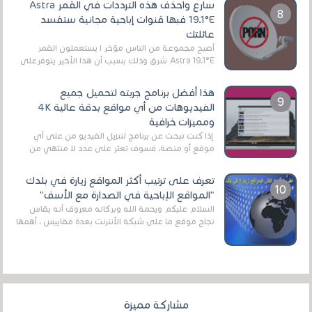
سارع واحذف هذه الترددات في القمر Astra
19.1°E فبها قنوات إباحية مجانية ستفسد
عائلتك
أصبح مجموعة من الناس مؤخر ا يستعملون القمر
Astra 19.1°E شرق وذلك بسبب أن هذا الأخير يتوفرعلى
قنوات مميزة جدا تنقل العديد من البرامج اله...
هذا أفضل برنامج جربته لتحميل جميع
الفيديوهات من أي مواقع بدقة عالية 4K
ومميزات خرافية
إذا كنت تبحث عن برنامج لتنزيل الفيديو من على أي
موقع أو منصة، فسوف تعثر على عدد لا منتهي من
الروابط الخاصة بالبرامج والتطبيقات في هذا المج...
تعرف على ترتيب أكثر المواقع زيارة في بلدك
"المواقع الإباحية في الصدارة مع الأسف"
السلام عليكم ورحمة الله وبركاته معروف أنه يقاس
نجاح موقع ما على شبكة الأنترنت بعدة مقاييس ، أهمها
عداد الزائرين للموقع، ويتم معرفة ذلك في...
مشاركة مميزة