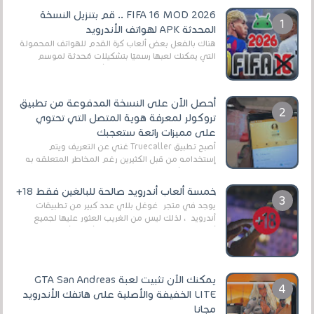
FIFA 16 MOD 2026 .. قم بتنزيل النسخة
المحدثة APK لهواتف الأندرويد
هناك بالفعل بعض ألعاب كرة القدم للهواتف المحمولة
التي يمكنك لعبها رسميًا بتشكيلات مُحدثة لموسم
2025/2026v ومثال على ذلك ألعاب مثل EA Sports ...
أحصل الآن على النسخة المدفوعة من تطبيق
تروكولر لمعرفة هوية المتصل التي تحتوي
على مميزات رائعة ستعجبك
أصبح تطبيق Truecaller غني عن التعريف ويتم
إستخدامه من قبل الكثيرين رغم المخاطر المتعلقه به
وذلك من أجل التخلص من المضايقات الكثيرة في
العال...
خمسة ألعاب أندرويد صالحة للبالغين فقط 18+
يوجد في متجر غوغل بلاي عدد كبير من تطبيقات
أندرويد ، لذلك ليس من الغريب العثور عليها لجميع
أنواع الجماهير. هذه المرة نقدم 5 ألعاب أند...
يمكنك الآن تثبيت لعبة GTA San Andreas
LITE الخفيفة والأصلية على هاتفك الأندرويد
مجانا