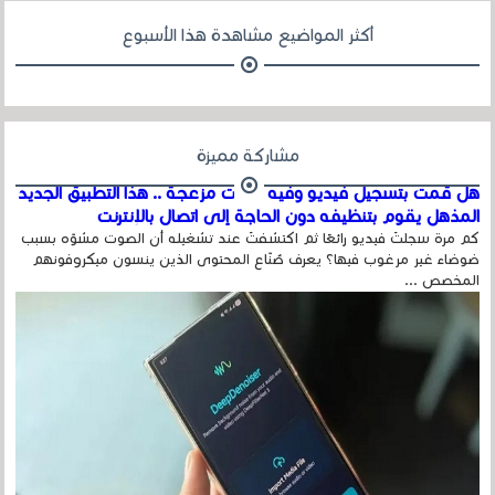
أكثر المواضيع مشاهدة هذا الأسبوع
مشاركة مميزة
هل قمت بتسجيل فيديو وفيه أصوت مزعجة .. هذا التطبيق الجديد
المذهل يقوم بتنظيفه دون الحاجة إلى اتصال بالإنترنت
كم مرة سجلتَ فيديو رائعًا ثم اكتشفتَ عند تشغيله أن الصوت مشوّه بسبب
ضوضاء غير مرغوب فيها؟ يعرف صُنّاع المحتوى الذين ينسون ميكروفونهم
المخصص ...