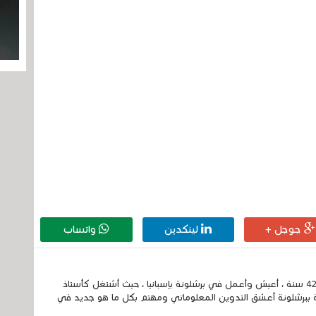
جوجل +
لينكدين
واتساب
إسمي الكامل الحسين مزواد ، مغربي الجنسية ، عمري 42 سنة ، أعيش وأعمل في برشلونة بإسبانيا ، حيث أشتغل كأستاذ
 ببرشلونة أعشق التدوين المعلوماتي ومهتم بكل ما هو جديد في