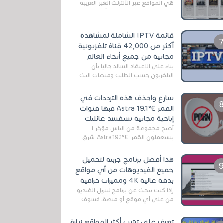
هي المواقع عبر الأنترنت الغير العربية
التي تقدم خدمة تحميل الأفلام على
التورنت ، ومعظم هذه المواقع ل...
قائمة IPTV الشاملة لمشاهدة
أكثر من 42,000 قناة تلفزيونية
مجانية من جميع أنحاء العالم
بناءً على الاعتقاد السائد حاليًا بأن
التلفزيون حسب الطلب ومنصات البث
المباشر تتفوق على التلفزيون الرقمي
الأرضي التقليدي، يُعدّ IPTV-org خيار...
سارع واحذف هذه الترددات في
القمر Astra 19.1°E فبها قنوات
إباحية مجانية ستفسد عائلتك
أصبح مجموعة من الناس مؤخر ا
يستعملون القمر Astra 19.1°E شرق
وذلك بسبب أن هذا الأخير يتوفرعلى
قنوات مميزة جدا تنقل العديد من البرامج
هذا أفضل برنامج جربته لتحميل
اله...
جميع الفيديوهات من أي مواقع
بدقة عالية 4K ومميزات خرافية
إذا كنت تبحث عن برنامج لتنزيل الفيديو
من على أي موقع أو منصة، فسوف
تعثر على عدد لا منتهي من الروابط
الخاصة بالبرامج والتطبيقات في هذا
تعرف على ترتيب أكثر المواقع زيارة