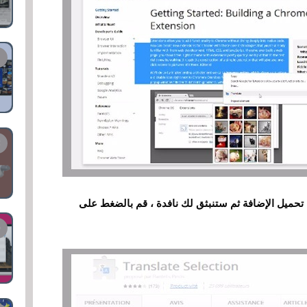
تم تحميل الإضافة ثم ستنبثق لك نافدة ، قم بالضغط على