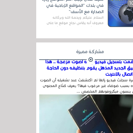
المج...
في بلدك "المواقع الإباحية في
الصدارة مع الأسف"
السلام عليكم ورحمة الله وبركاته
معروف أنه يقاس نجاح موقع ما على
شبكة الأنترنت بعدة مقاييس ، أهمها
عداد الزائرين للموقع، ويتم معرفة ذلك
في...
مشاركة مميزة
مت بتسجيل فيديو وفيه أصوت مزعجة .. هذا
بيق الجديد المذهل يقوم بتنظيفه دون الحاجة
تصال بالإنترنت
ة سجلتَ فيديو رائعًا ثم اكتشفتَ عند تشغيله أن الصوت
 بسبب ضوضاء غير مرغوب فيها؟ يعرف صُنّاع المحتوى
 ينسون ميكروفونهم المخصص ...