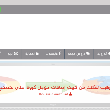
أندرويد
دروس حوحو
فايسبوك
الحماية
الربح
رهيبة تمكنك من تثبيت إضافات جوجل كروم على متصفح م
lhoussain mezouad