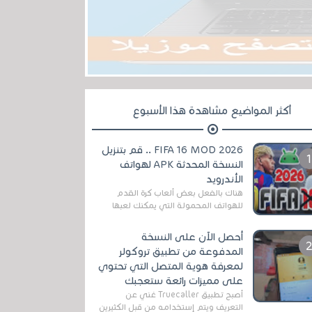
أكثر المواضيع مشاهدة هذا الأسبوع
FIFA 16 MOD 2026 .. قم بتنزيل
النسخة المحدثة APK لهواتف
الأندرويد
هناك بالفعل بعض ألعاب كرة القدم
للهواتف المحمولة التي يمكنك لعبها
رسميًا بتشكيلات مُحدثة لموسم
2025/2026v ومثال على ذلك ألعاب
أحصل الآن على النسخة
مثل EA Sports ...
المدفوعة من تطبيق تروكولر
لمعرفة هوية المتصل التي تحتوي
على مميزات رائعة ستعجبك
أصبح تطبيق Truecaller غني عن
التعريف ويتم إستخدامه من قبل الكثيرين