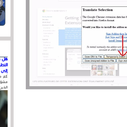
هل ق
التط
إلى ا
كم مر
مشوّه
الذين