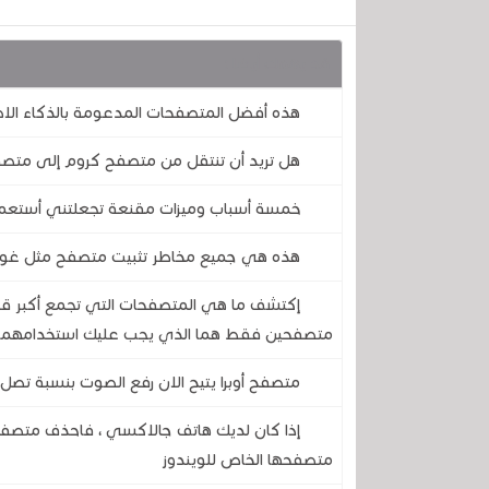
قد يهمك أيضا :
هذه أفضل المتصفحات المدعومة بالذكاء ال
هل تريد أن تنتقل من متصفح كروم إلى متصف
خمسة أسباب وميزات مقنعة تجعلتني أستعم
هذه هي جميع مخاطر تثبيت متصفح مثل غوغ
إكتشف ما هي المتصفحات التي تجمع أكبر قدر
متصفحين فقط هما الذي يجب عليك استخدامهما
متصفح أوبرا يتيح الان رفع الصوت بنسبة تصل حتى %500 .. قم بت
إذا كان لديك هاتف جالاكسي ، فاحذف متصفح
متصفحها الخاص للويندوز