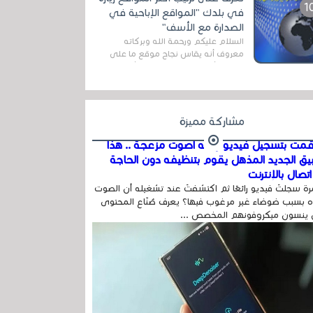
اله...
في بلدك "المواقع الإباحية في
الصدارة مع الأسف"
السلام عليكم ورحمة الله وبركاته
معروف أنه يقاس نجاح موقع ما على
شبكة الأنترنت بعدة مقاييس ، أهمها
عداد الزائرين للموقع، ويتم معرفة ذلك
في...
مشاركة مميزة
مت بتسجيل فيديو وفيه أصوت مزعجة .. هذا
بيق الجديد المذهل يقوم بتنظيفه دون الحاجة
تصال بالإنترنت
ة سجلتَ فيديو رائعًا ثم اكتشفتَ عند تشغيله أن الصوت
 بسبب ضوضاء غير مرغوب فيها؟ يعرف صُنّاع المحتوى
 ينسون ميكروفونهم المخصص ...