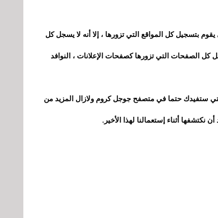
 History أو القسم الدي يقوم بتسجيل كل المواقع التي تزورها ، إلا أنه لا يسجل كل
 كل الصفحات التي تزورها كصفحات الإعلانات
،
النوافد
لتي ستفيدك حتما في متصفح جوجل كروم ولازال المزيد من
ن نكتشفها أثناء إستعمالنا لهذا الأخير.