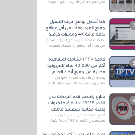
هي المواقع عبر الأنترنت الغير العربية
التي تقدم خدمة تحميل الأفلام على
التورنت ، ومعظم هذه المواقع ل...
هذا أفضل برنامج جربته لتحميل
جميع الفيديوهات من أي مواقع
بدقة عالية 4K ومميزات خرافية
إذا كنت تبحث عن برنامج لتنزيل الفيديو
من على أي موقع أو منصة، فسوف
تعثر على عدد لا منتهي من الروابط
الخاصة بالبرامج والتطبيقات في هذا
قائمة IPTV الشاملة لمشاهدة
المج...
أكثر من 42,000 قناة تلفزيونية
مجانية من جميع أنحاء العالم
بناءً على الاعتقاد السائد حاليًا بأن
التلفزيون حسب الطلب ومنصات البث
المباشر تتفوق على التلفزيون الرقمي
الأرضي التقليدي، يُعدّ IPTV-org خيار...
سارع واحذف هذه الترددات في
القمر Astra 19.1°E فبها قنوات
إباحية مجانية ستفسد عائلتك
أصبح مجموعة من الناس مؤخر ا
يستعملون القمر Astra 19.1°E شرق
وذلك بسبب أن هذا الأخير يتوفرعلى
قنوات مميزة جدا تنقل العديد من البرامج
تعرف على ترتيب أكثر المواقع زيارة