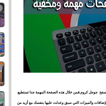
تصفح جوجل كروم,فمن خلال هذه الصفحة المهمة جدا تستطيع
لإضافات والميزات التي سبق وعدلت عليها بنفسك مع أزيد من