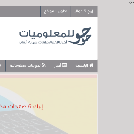
-->
إربح 5 دولار
تطوير المواقع
الرئيسية
أخبار
تدوينات معلوماتية
إليك 6 صفحات مخفية ومهمة في متصفح جوجل كروم لن تدرك أهميتها إلا بعد التعرف عليها