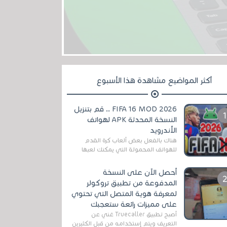
أكثر المواضيع مشاهدة هذا الأسبوع
FIFA 16 MOD 2026 .. قم بتنزيل
النسخة المحدثة APK لهواتف
الأندرويد
هناك بالفعل بعض ألعاب كرة القدم
للهواتف المحمولة التي يمكنك لعبها
رسميًا بتشكيلات مُحدثة لموسم
2025/2026v ومثال على ذلك ألعاب
أحصل الآن على النسخة
مثل EA Sports ...
المدفوعة من تطبيق تروكولر
لمعرفة هوية المتصل التي تحتوي
على مميزات رائعة ستعجبك
أصبح تطبيق Truecaller غني عن
التعريف ويتم إستخدامه من قبل الكثيرين