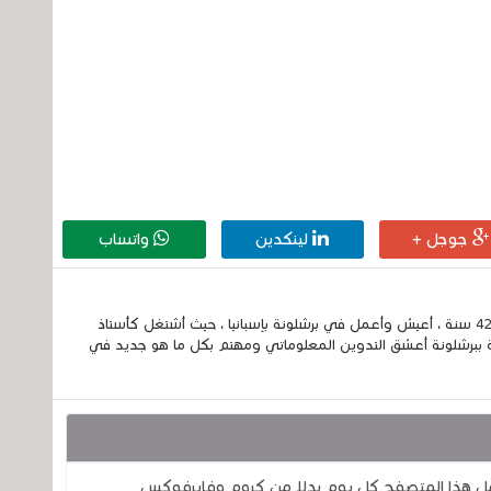
جوجل +
لينكدين
واتساب
إسمي الكامل الحسين مزواد ، مغربي الجنسية ، عمري 42 سنة ، أعيش وأعمل في برشلونة بإسبانيا ، حيث أشتغل كأستاذ
 ببرشلونة أعشق التدوين المعلوماتي ومهتم بكل ما هو جديد في
ل هذا المتصفح كل يوم بدلا من كروم وفايرفوكس