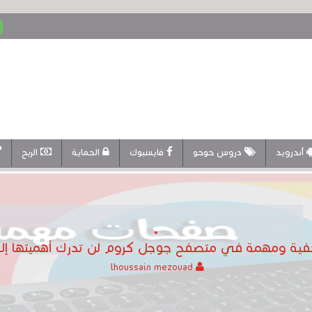
أندرويد
دروس حوحو
فايسبوك
الحماية
الربح
lhoussain mezouad