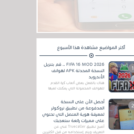
أكثر المواضيع مشاهدة هذا الأسبوع
FIFA 16 MOD 2026 .. قم بتنزيل
النسخة المحدثة APK لهواتف
الأندرويد
هناك بالفعل بعض ألعاب كرة القدم
للهواتف المحمولة التي يمكنك لعبها
رسميًا بتشكيلات مُحدثة لموسم
2025/2026v ومثال على ذلك ألعاب
أحصل الآن على النسخة
مثل EA Sports ...
المدفوعة من تطبيق تروكولر
لمعرفة هوية المتصل التي تحتوي
على مميزات رائعة ستعجبك
أصبح تطبيق Truecaller غني عن
التعريف ويتم إستخدامه من قبل الكثيرين