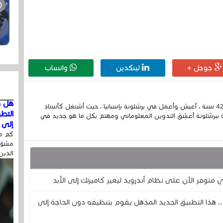
جوجل +
لينكدين
واتساب
هل ق
إسمي الكامل الحسين مزواد ، مغربي الجنسية ، عمري 42 سنة ، أعيش وأعمل في برشلونة بإسبانيا ، حيث أشتغل كأستاذ
التط
 ببرشلونة أعشق التدوين المعلوماتي ومهتم بكل ما هو جديد في
إلى ا
كم مر
مشوّه
الذين
ذا التطبيق الجديد المذهل يقوم بتنظيفه دون الحاجة إلى