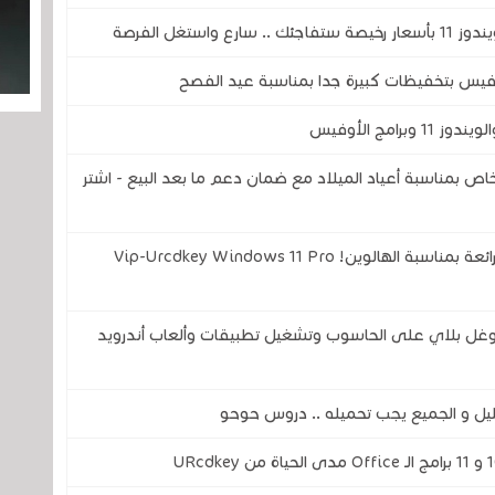
 دولار فقط، عرض خاص بمناسبة أعياد الميلاد مع ضمان دعم ما بعد البيع - اشتر
مفاتيح تفعيل Office و الويندوز .. خصومات رائعة بمناسبة الهالوين! Vip-Urcdkey Windows 11 Pro
 غوغل بلاي على الحاسوب وتشغيل تطبيقات وألعاب أندرويد
ل و الجميع يجب تحميله .. دروس حوحو