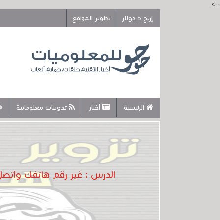
-->
إربح 5 دولار
تطوير المواقع
الرئيسية
أخبار
تدوينات معلوماتية
الدرس : غير رقم هاتفك واتصل