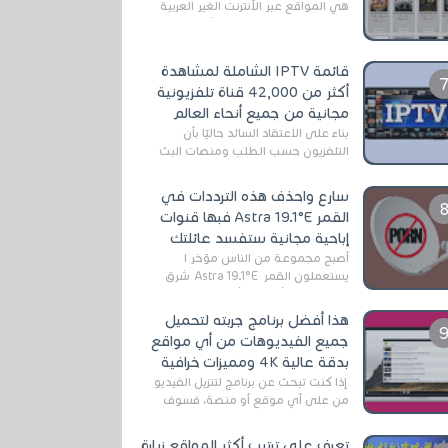
هي المواقع عبر الأنترنت الغير العربية
التي تقدم خدمة تحميل الأفلام على
التورنت ، ومعظم هذه المواقع ل...
قائمة IPTV الشاملة لمشاهدة
أكثر من 42,000 قناة تلفزيونية
مجانية من جميع أنحاء العالم
بناءً على الاعتقاد السائد حاليًا بأن
التلفزيون حسب الطلب ومنصات البث
المباشر تتفوق على التلفزيون الرقمي
الأرضي التقليدي، يُعدّ IPTV-org خيار...
سارع واحذف هذه الترددات في
القمر Astra 19.1°E فبها قنوات
إباحية مجانية ستفسد عائلتك
أصبح مجموعة من الناس مؤخر ا
يستعملون القمر Astra 19.1°E شرق
وذلك بسبب أن هذا الأخير يتوفرعلى
قنوات مميزة جدا تنقل العديد من البرامج
هذا أفضل برنامج جربته لتحميل
اله...
جميع الفيديوهات من أي مواقع
بدقة عالية 4K ومميزات خرافية
إذا كنت تبحث عن برنامج لتنزيل الفيديو
من على أي موقع أو منصة، فسوف
تعثر على عدد لا منتهي من الروابط
الخاصة بالبرامج والتطبيقات في هذا
تعرف على ترتيب أكثر المواقع زيارة