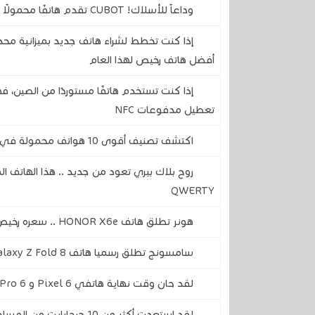
وداعاً للأسلاك! CUBOT تقدم هاتفًا محمولًا متينًا لن تضطر أبدًا إلى تركه يشحن
إذا كنت تخطط لشراء هاتف جديد بميزانية مح
أفضل هاتف رخيص لهذا العام
إذا كنت تستخدم هاتفًا مستوردًا من الصين، 
تعطيل مدفوعات NFC
اكتشف تصنيف أقوى 10 هواتف محمولة في أغسطس 2026
روح بلاك بيري تعود من جديد .. هذا الهاتف ا
QWERTY
هونر تطلق هاتف HONOR X6e .. سعره رخيص و ببطارية جيدة جدًا وقدرة شحن ممتاز
سامسونج تطلق رسميا هاتف Galaxy Z Fold 8 .. تصميم قابل للطي جديد
لقد حان وقت نهاية هاتفي Pixel 6 و 6 Pro .. تحديثهما الأخير يقترب
لقد استعدت أكثر من 10 جيجابايت من المساحة على هاتفي باستخدام تطبيق جوجل المجاني هذا