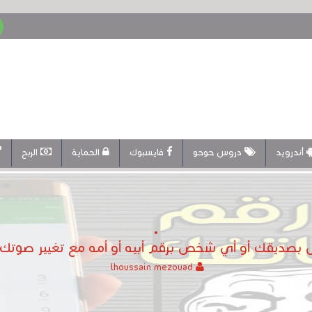
أندرويد
دروس حوحو
فايسبوك
الحماية
الربح
 بصديقك أو أي شخص برقم أبيه أو أمه مع تغيير صوتك ع
lhoussain mezouad