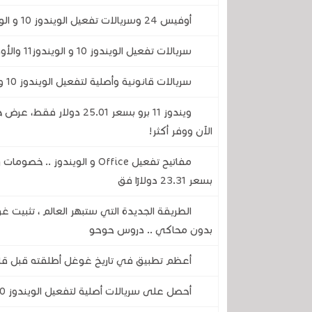
أوفيس 24 وسريالات تفعيل الويندوز 10 و الويندوز 11 بأسعار رخيصة ستفاجئك .. سارع واستغل الفرصة
سريالات تفعيل الويندوز 10 و الويندوز11 والأوفيس بتخفيظات كبيرة جدا بمناسبة عيد الفصح
سريالات قانونية وأصلية لتفعيل الويندوز 10 والويندوز 11 وبرامج الأوفيس
ويندوز 11 برو بسعر 25.01
الآن ووفر أكثر!
بسعر 23.31 دولارًا فق
الطريقة الجديدة التي ستبهر العالم ، تثبيت
بدون محاكي .. دروس حوحو
أعظم تطبيق في تاريخ غوغل أطلقته قبل قلي
أحصل على سريالات أصلية لتفعيل الويندوز 10 و 11 برامج الـ Office مدى الحياة من URcdkey