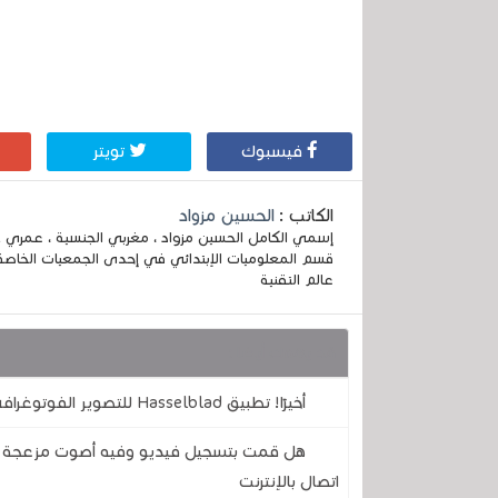
فيسبوك
تويتر
الكاتب :
الحسين مزواد
قسم المعلوميات الإبتدائي في إحدى الجمعيات الخاصة
عالم التقنية
قد يهمك أيضا :
أخيرًا! تطبيق Hasselblad للتصوير الفوتوغرافي متوفر الآن على نظام أندرويد ليغير كاميرتك إلى الأبد
هل قمت بتسجيل فيديو وفيه أصوت مزعجة .. ه
اتصال بالإنترنت