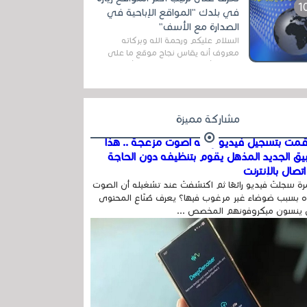
المج...
في بلدك "المواقع الإباحية في
الصدارة مع الأسف"
السلام عليكم ورحمة الله وبركاته
معروف أنه يقاس نجاح موقع ما على
شبكة الأنترنت بعدة مقاييس ، أهمها
عداد الزائرين للموقع، ويتم معرفة ذلك
في...
مشاركة مميزة
مت بتسجيل فيديو وفيه أصوت مزعجة .. هذا
بيق الجديد المذهل يقوم بتنظيفه دون الحاجة
تصال بالإنترنت
ة سجلتَ فيديو رائعًا ثم اكتشفتَ عند تشغيله أن الصوت
 بسبب ضوضاء غير مرغوب فيها؟ يعرف صُنّاع المحتوى
 ينسون ميكروفونهم المخصص ...