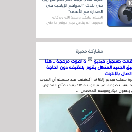
المج...
في بلدك "المواقع الإباحية في
الصدارة مع الأسف"
السلام عليكم ورحمة الله وبركاته
معروف أنه يقاس نجاح موقع ما على
شبكة الأنترنت بعدة مقاييس ، أهمها
عداد الزائرين للموقع، ويتم معرفة ذلك
في...
مشاركة مميزة
مت بتسجيل فيديو وفيه أصوت مزعجة .. هذا
بيق الجديد المذهل يقوم بتنظيفه دون الحاجة
تصال بالإنترنت
ة سجلتَ فيديو رائعًا ثم اكتشفتَ عند تشغيله أن الصوت
 بسبب ضوضاء غير مرغوب فيها؟ يعرف صُنّاع المحتوى
 ينسون ميكروفونهم المخصص ...