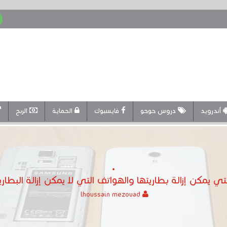
أندرويد
دروس حوحو
فايسبوك
الحماية
الربح
 يمكن إزالة بطاريتها والهواتف التي لا يمكن إزالة البطاري
lhoussain mezouad