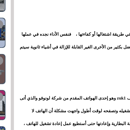
فنفس
ي طريقة اشتغالها أو كفاءتها ،
الأداء نجده في عملها
ضل بكثير من الأخرى الغير القابلة للإزالة في أشياء ثانوية سيتم
صدقوني قبل أمس كنت قد واجهت مشكل في هاتف zuk1 وهو إحدى الهواتف المقدم من شركة لونوفو والذي أتى
ت بتشغيله وتصفحه لوقت أطول واجهت مشكلة أن الهاتف لا
لة البطارية وإعادتها حتى أستطيع عمل إعادة تشغيل للهاتف ،