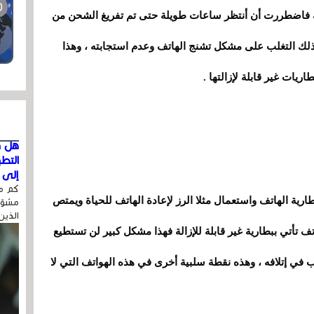
إزالة فاضطررت أن أنتظر ساعات طويلة حتى تم تفريغ الشحن من
لك التغلب على مشكل تشنج الهاتف وعدم استجابته ، وهذا
يات غير قابلة لإزالتها .
هل ق
التط
إلى ا
كم مر
ية الهاتف واستعمال مثلا الرز لإعادة الهاتف للحيا
ة
ويمتص
مشوّه
الذين
تف تأتي ببطارية غير قابلة للإزالة فهذا مشكل كبير لن تستطيع
في إتلافه ، وهذه نقطة سلبية أخرى في هذه الهواتف التي لا