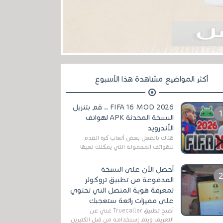
أكثر المواضيع مشاهدة هذا الأسبوع
FIFA 16 MOD 2026 .. قم بتنزيل
النسخة المحدثة APK لهواتف
الأندرويد
هناك بالفعل بعض ألعاب كرة القدم
للهواتف المحمولة التي يمكنك لعبها
رسميًا بتشكيلات مُحدثة لموسم
2025/2026v ومثال على ذلك ألعاب
أحصل الآن على النسخة
مثل EA Sports ...
المدفوعة من تطبيق تروكولر
لمعرفة هوية المتصل التي تحتوي
على مميزات رائعة ستعجبك
أصبح تطبيق Truecaller غني عن
التعريف ويتم إستخدامه من قبل الكثيرين