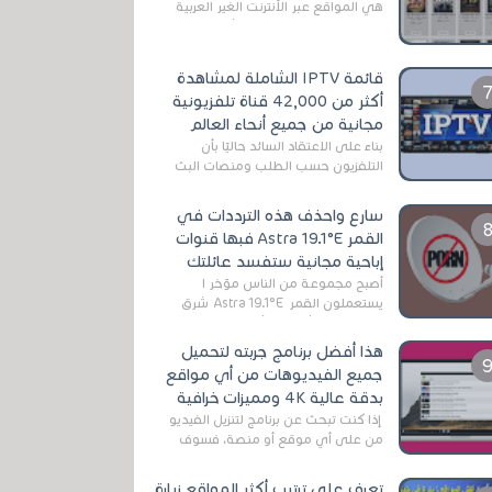
هي المواقع عبر الأنترنت الغير العربية
التي تقدم خدمة تحميل الأفلام على
التورنت ، ومعظم هذه المواقع ل...
قائمة IPTV الشاملة لمشاهدة
أكثر من 42,000 قناة تلفزيونية
مجانية من جميع أنحاء العالم
بناءً على الاعتقاد السائد حاليًا بأن
التلفزيون حسب الطلب ومنصات البث
المباشر تتفوق على التلفزيون الرقمي
الأرضي التقليدي، يُعدّ IPTV-org خيار...
سارع واحذف هذه الترددات في
القمر Astra 19.1°E فبها قنوات
إباحية مجانية ستفسد عائلتك
أصبح مجموعة من الناس مؤخر ا
يستعملون القمر Astra 19.1°E شرق
وذلك بسبب أن هذا الأخير يتوفرعلى
قنوات مميزة جدا تنقل العديد من البرامج
هذا أفضل برنامج جربته لتحميل
اله...
جميع الفيديوهات من أي مواقع
بدقة عالية 4K ومميزات خرافية
إذا كنت تبحث عن برنامج لتنزيل الفيديو
من على أي موقع أو منصة، فسوف
تعثر على عدد لا منتهي من الروابط
الخاصة بالبرامج والتطبيقات في هذا
تعرف على ترتيب أكثر المواقع زيارة