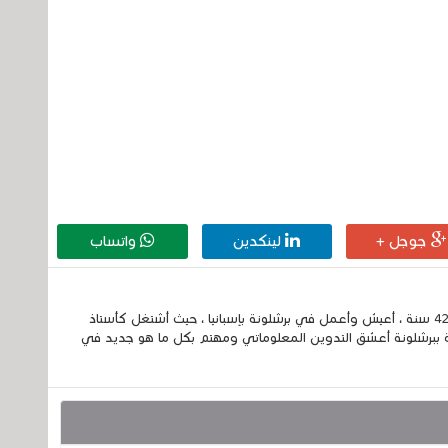
جوجل +
لينكدين
واتساب
إسمي الكامل الحسين مزواد ، مغربي الجنسية ، عمري 42 سنة ، أعيش وأعمل في برشلونة بإسبانيا ، حيث أشتغل كأستاذ
 ببرشلونة أعشق التدوين المعلوماتي ومهتم بكل ما هو جديد في