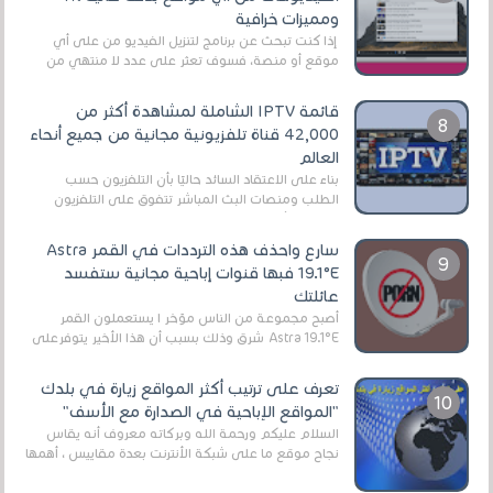
ومميزات خرافية
إذا كنت تبحث عن برنامج لتنزيل الفيديو من على أي
موقع أو منصة، فسوف تعثر على عدد لا منتهي من
الروابط الخاصة بالبرامج والتطبيقات في هذا المج...
قائمة IPTV الشاملة لمشاهدة أكثر من
42,000 قناة تلفزيونية مجانية من جميع أنحاء
العالم
بناءً على الاعتقاد السائد حاليًا بأن التلفزيون حسب
الطلب ومنصات البث المباشر تتفوق على التلفزيون
الرقمي الأرضي التقليدي، يُعدّ IPTV-org خيار...
سارع واحذف هذه الترددات في القمر Astra
19.1°E فبها قنوات إباحية مجانية ستفسد
عائلتك
أصبح مجموعة من الناس مؤخر ا يستعملون القمر
Astra 19.1°E شرق وذلك بسبب أن هذا الأخير يتوفرعلى
قنوات مميزة جدا تنقل العديد من البرامج اله...
تعرف على ترتيب أكثر المواقع زيارة في بلدك
"المواقع الإباحية في الصدارة مع الأسف"
السلام عليكم ورحمة الله وبركاته معروف أنه يقاس
نجاح موقع ما على شبكة الأنترنت بعدة مقاييس ، أهمها
عداد الزائرين للموقع، ويتم معرفة ذلك في...