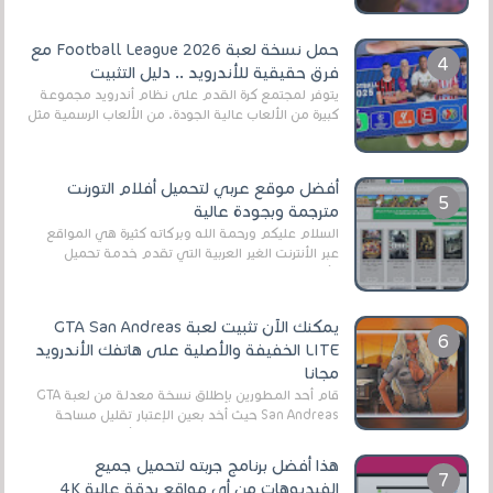
حمل نسخة لعبة Football League 2026 مع
فرق حقيقية للأندرويد .. دليل التثبيت
يتوفر لمجتمع كرة القدم على نظام أندرويد مجموعة
كبيرة من الألعاب عالية الجودة. من الألعاب الرسمية مثل
EA Sports FC 26 (المعروفة سابقًا باسم ...
أفضل موقع عربي لتحميل أفلام التورنت
مترجمة وبجودة عالية
السلام عليكم ورحمة الله وبركاته كثيرة هي المواقع
عبر الأنترنت الغير العربية التي تقدم خدمة تحميل
الأفلام على التورنت ، ومعظم هذه المواقع ل...
يمكنك الآن تثبيت لعبة GTA San Andreas
LITE الخفيفة والأصلية على هاتفك الأندرويد
مجانا
قام أحد المطورين بإطلاق نسخة معدلة من لعبة GTA
San Andreas حيث أخد بعين الإعتبار تقليل مساحة
اللعبة وجعلها خفيفة LITE لهواتف الأندرويد ، وق...
هذا أفضل برنامج جربته لتحميل جميع
الفيديوهات من أي مواقع بدقة عالية 4K