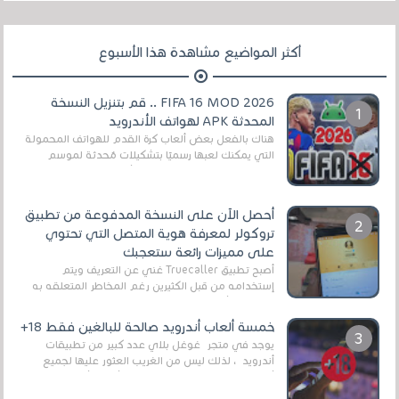
أكثر المواضيع مشاهدة هذا الأسبوع
FIFA 16 MOD 2026 .. قم بتنزيل النسخة
المحدثة APK لهواتف الأندرويد
هناك بالفعل بعض ألعاب كرة القدم للهواتف المحمولة
التي يمكنك لعبها رسميًا بتشكيلات مُحدثة لموسم
2025/2026v ومثال على ذلك ألعاب مثل EA Sports ...
أحصل الآن على النسخة المدفوعة من تطبيق
تروكولر لمعرفة هوية المتصل التي تحتوي
على مميزات رائعة ستعجبك
أصبح تطبيق Truecaller غني عن التعريف ويتم
إستخدامه من قبل الكثيرين رغم المخاطر المتعلقه به
وذلك من أجل التخلص من المضايقات الكثيرة في
العال...
خمسة ألعاب أندرويد صالحة للبالغين فقط 18+
يوجد في متجر غوغل بلاي عدد كبير من تطبيقات
أندرويد ، لذلك ليس من الغريب العثور عليها لجميع
أنواع الجماهير. هذه المرة نقدم 5 ألعاب أند...