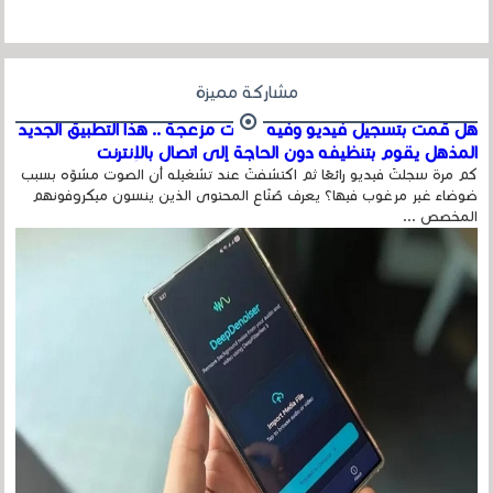
مشاركة مميزة
هل قمت بتسجيل فيديو وفيه أصوت مزعجة .. هذا التطبيق الجديد
المذهل يقوم بتنظيفه دون الحاجة إلى اتصال بالإنترنت
كم مرة سجلتَ فيديو رائعًا ثم اكتشفتَ عند تشغيله أن الصوت مشوّه بسبب
ضوضاء غير مرغوب فيها؟ يعرف صُنّاع المحتوى الذين ينسون ميكروفونهم
المخصص ...