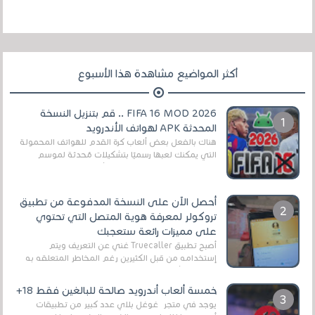
أكثر المواضيع مشاهدة هذا الأسبوع
FIFA 16 MOD 2026 .. قم بتنزيل النسخة
المحدثة APK لهواتف الأندرويد
هناك بالفعل بعض ألعاب كرة القدم للهواتف المحمولة
التي يمكنك لعبها رسميًا بتشكيلات مُحدثة لموسم
2025/2026v ومثال على ذلك ألعاب مثل EA Sports ...
أحصل الآن على النسخة المدفوعة من تطبيق
تروكولر لمعرفة هوية المتصل التي تحتوي
على مميزات رائعة ستعجبك
أصبح تطبيق Truecaller غني عن التعريف ويتم
إستخدامه من قبل الكثيرين رغم المخاطر المتعلقه به
وذلك من أجل التخلص من المضايقات الكثيرة في
العال...
خمسة ألعاب أندرويد صالحة للبالغين فقط 18+
يوجد في متجر غوغل بلاي عدد كبير من تطبيقات