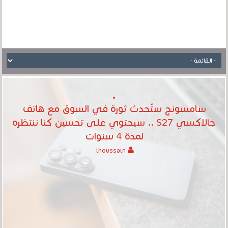
سامسونج ستُحدث ثورة في السوق مع هاتف
جالاكسي S27 .. سيحتوي على تحسين كنا ننتظره
لمدة 4 سنوات
lhoussain