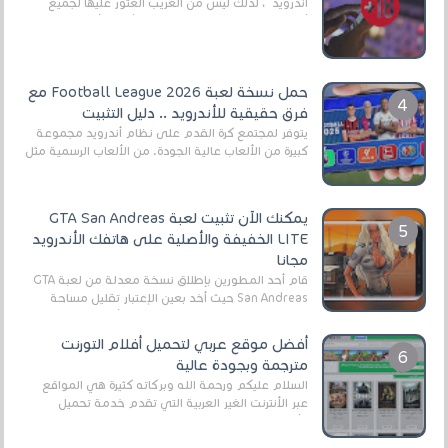
أندرويد ، لذلك ليس من الغريب العثور عليها لجميع
أنواع الجماهير. هذه المرة نقدم 5 ألعاب أند...
حمل نسخة لعبة Football League 2026 مع
فرق حقيقية للأندرويد .. دليل التثبيت
يتوفر لمجتمع كرة القدم على نظام أندرويد مجموعة
كبيرة من الألعاب عالية الجودة. من الألعاب الرسمية مثل
EA Sports FC 26 (المعروفة سابقًا باسم ...
يمكنك الآن تثبيت لعبة GTA San Andreas
LITE الخفيفة والأصلية على هاتفك الأندرويد
مجانا
قام أحد المطورين بإطلاق نسخة معدلة من لعبة GTA
San Andreas حيث أخد بعين الإعتبار تقليل مساحة
اللعبة وجعلها خفيفة LITE لهواتف الأندرويد ، وق...
أفضل موقع عربي لتحميل أفلام التورنت
مترجمة وبجودة عالية
السلام عليكم ورحمة الله وبركاته كثيرة هي المواقع
عبر الأنترنت الغير العربية التي تقدم خدمة تحميل
الأفلام على التورنت ، ومعظم هذه المواقع ل...