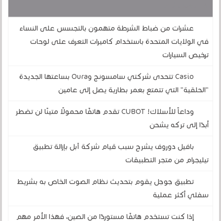
قد يهمك أيضا :
عشرات من ضباط الشرطة متهمون بالتجسس على النساء
في الولايات المتحدة باستخدام كاميرات التعرف على لوحات
ترخيص السيارات
Casio تتحدى شركتي سامسونج وOura بساعتها الجديدة
"الحلقية" التي تتمتع بعمر بطارية يصل إلى عامين
وداعاً للأسلاك! CUBOT تقدم هاتفًا محمولًا متينًا لن تضطر
أبدًا إلى تركه يشحن
بافيل دوروف يشرح سبب قيام شركة آبل بإزالة تطبيق
تيليجرام من متجر التطبيقات
تطبيق جوجل يقوم بتحديث نظام الصوت الخاص به بشريط
سفلي أكثر عملية
إذا كنت تستخدم هاتفًا مستوردًا من الصين، فهذا الأمر مهم