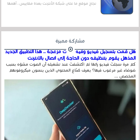
نجاح موقع ما على شبكة الأنترنت بعدة مقاييس ، أهمها
عداد الزائرين للموقع، ويتم معرفة ذلك في...
مشاركة مميزة
هل قمت بتسجيل فيديو وفيه أصوت مزعجة .. هذا التطبيق الجديد
المذهل يقوم بتنظيفه دون الحاجة إلى اتصال بالإنترنت
كم مرة سجلتَ فيديو رائعًا ثم اكتشفتَ عند تشغيله أن الصوت مشوّه بسبب
ضوضاء غير مرغوب فيها؟ يعرف صُنّاع المحتوى الذين ينسون ميكروفونهم
المخصص ...