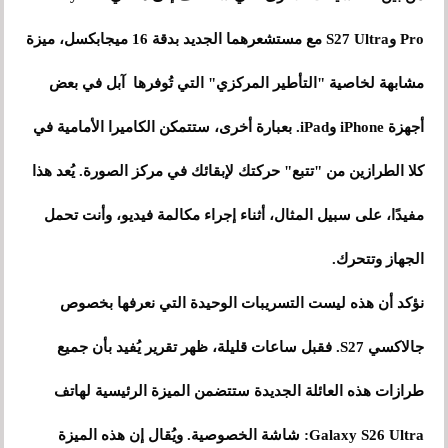
Pro وS27 Ultra مع مستشعرهما الجديد بدقة 16 ميجابكسل، ميزة
مشابهة لخاصية "التأطير المركزي" التي تُوفرها آبل في بعض
أجهزة iPhone وiPad. بعبارة أخرى، ستتمكن الكاميرا الأمامية في
كلا الطرازين من "تتبع" حركتك لإبقائك في مركز الصورة. يُعد هذا
مفيدًا، على سبيل المثال، أثناء إجراء مكالمة فيديو، وأنت تحمل
الجهاز وتتحرك.
نؤكد أن هذه ليست التسريبات الوحيدة التي نعرفها بخصوص
جالاكسي S27. فقبل ساعات قليلة، ظهر تقرير يُفيد بأن جميع
طرازات هذه العائلة الجديدة ستتضمن الميزة الرئيسية لهاتف
Galaxy S26 Ultra: شاشة الخصوصية. ويُقال إن هذه الميزة