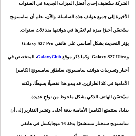
الشركة ستُضيف إحدى أفضل الميزات الجديدة في السنوات
الأخيرة إلى جميع هواتف هذه السلسلة. والآن، نعلم أن سامسونج
ستُحسّن أخيرًا ميزة لم تُغيّرها في هواتفها منذ ثلاث سنوات.
يؤثر التحديث بشكل أساسي على هاتفي Galaxy S27 Pro
وGalaxy S27 Ultra. وكما ذكر موقع
GalaxyClub
، المتخصص في
أخبار وتسريبات هواتف سامسونج، ستُطوّر سامسونج الكاميرا
الأمامية في كلا الطرازين. قد يبدو هذا تفصيلًا بسيطًا، ولكنه
سيُحسّن الهاتف الذكي بشكل ملحوظ من نواحٍ عديدة.
بدايةً، ستتمتع الكاميرا الأمامية بدقة أعلى. وتشير التقارير إلى أن
سامسونج ستختار مستشعرًا بدقة 16 ميجابكسل في هاتفي