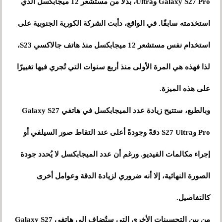
Galaxy S27 Pro وUltra، بدلًا من مستشعر 12 ميجابكسل الذي
استخدمته سابقًا. في الواقع، دأبت الشركة الكورية الجنوبية على
استخدام نفس مستشعر 12 ميجابكسل منذ هاتف جالاكسي S23،
لذا فهذه هي المرة الأولى منذ أربع سنوات التي تُجري فيها تغييرًا
على هذه الميزة.
وبالطبع، ستتيح زيادة عدد الميجابكسل في هاتفي Galaxy S27
Pro وS27 Ultra دقةً وجودةً أعلى عند التقاط صور السيلفي أو
إجراء مكالمات الفيديو. ورغم أن عدد الميجابكسل لا يُحدد جودة
الصورة النهائية، إلا أنه ضروري لزيادة الدقة وعوامل أخرى
كالتفاصيل.
من بين التحسينات الأخرى التي ستُضاف إلى هاتفي Galaxy S27