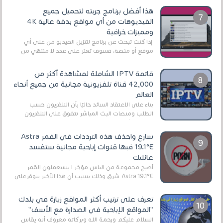
هذا أفضل برنامج جربته لتحميل جميع
الفيديوهات من أي مواقع بدقة عالية 4K
ومميزات خرافية
إذا كنت تبحث عن برنامج لتنزيل الفيديو من على أي
موقع أو منصة، فسوف تعثر على عدد لا منتهي من
الروابط الخاصة بالبرامج والتطبيقات في هذا المج...
قائمة IPTV الشاملة لمشاهدة أكثر من
42,000 قناة تلفزيونية مجانية من جميع أنحاء
العالم
بناءً على الاعتقاد السائد حاليًا بأن التلفزيون حسب
الطلب ومنصات البث المباشر تتفوق على التلفزيون
الرقمي الأرضي التقليدي، يُعدّ IPTV-org خيار...
سارع واحذف هذه الترددات في القمر Astra
19.1°E فبها قنوات إباحية مجانية ستفسد
عائلتك
أصبح مجموعة من الناس مؤخر ا يستعملون القمر
Astra 19.1°E شرق وذلك بسبب أن هذا الأخير يتوفرعلى
قنوات مميزة جدا تنقل العديد من البرامج اله...
تعرف على ترتيب أكثر المواقع زيارة في بلدك
"المواقع الإباحية في الصدارة مع الأسف"
السلام عليكم ورحمة الله وبركاته معروف أنه يقاس