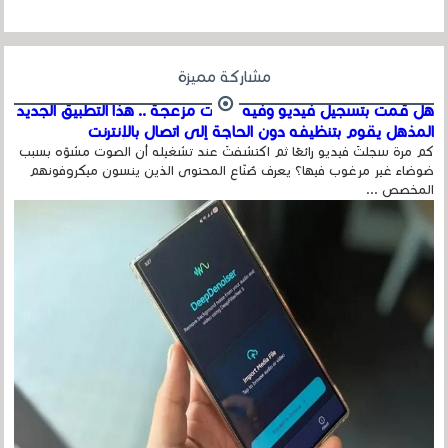
مشاركة مميزة
هل قمت بتسجيل فيديو وفيه أصوت مزعجة .. هذا التطبيق الجديد
المذهل يقوم بتنظيفه دون الحاجة إلى اتصال بالإنترنت
كم مرة سجلتَ فيديو رائعًا ثم اكتشفتَ عند تشغيله أن الصوت مشوّه بسبب
ضوضاء غير مرغوب فيها؟ يعرف صُنّاع المحتوى الذين ينسون ميكروفونهم
المخصص ...