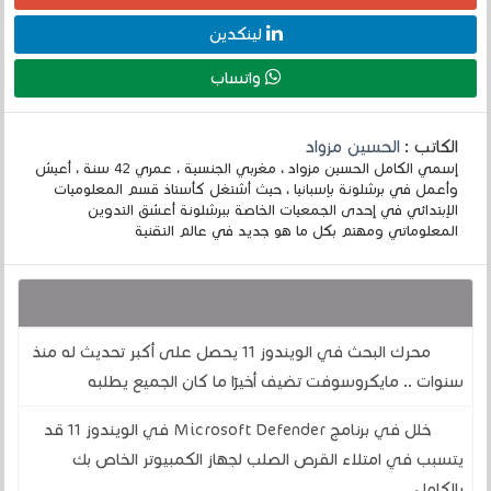
لينكدين
واتساب
الكاتب :
الحسين مزواد
إسمي الكامل الحسين مزواد ، مغربي الجنسية ، عمري 42 سنة ، أعيش
وأعمل في برشلونة بإسبانيا ، حيث أشتغل كأستاذ قسم المعلوميات
الإبتدائي في إحدى الجمعيات الخاصة ببرشلونة أعشق التدوين
المعلوماتي ومهتم بكل ما هو جديد في عالم التقنية
قد يهمك أيضا :
محرك البحث في الويندوز 11 يحصل على أكبر تحديث له منذ
سنوات .. مايكروسوفت تضيف أخيرًا ما كان الجميع يطلبه
خلل في برنامج Microsoft Defender في الويندوز 11 قد
يتسبب في امتلاء القرص الصلب لجهاز الكمبيوتر الخاص بك
بالكامل