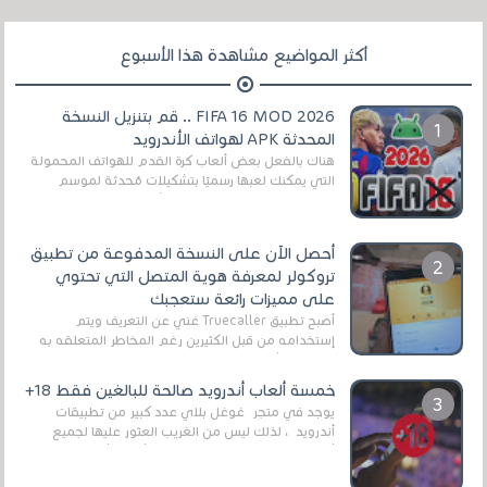
أكثر المواضيع مشاهدة هذا الأسبوع
FIFA 16 MOD 2026 .. قم بتنزيل النسخة
المحدثة APK لهواتف الأندرويد
هناك بالفعل بعض ألعاب كرة القدم للهواتف المحمولة
التي يمكنك لعبها رسميًا بتشكيلات مُحدثة لموسم
2025/2026v ومثال على ذلك ألعاب مثل EA Sports ...
أحصل الآن على النسخة المدفوعة من تطبيق
تروكولر لمعرفة هوية المتصل التي تحتوي
على مميزات رائعة ستعجبك
أصبح تطبيق Truecaller غني عن التعريف ويتم
إستخدامه من قبل الكثيرين رغم المخاطر المتعلقه به
وذلك من أجل التخلص من المضايقات الكثيرة في
العال...
خمسة ألعاب أندرويد صالحة للبالغين فقط 18+
يوجد في متجر غوغل بلاي عدد كبير من تطبيقات
أندرويد ، لذلك ليس من الغريب العثور عليها لجميع
أنواع الجماهير. هذه المرة نقدم 5 ألعاب أند...