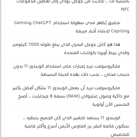
بالنسبة لك .. تحديث من جوجل يؤدي إلى تعطيل مدفوعات
NFC
تحقيق يُظهر مدى سهولة استخدام ChatGPT وGemini
وCopilot لإنشاء أخبار مزيفة
هذا هو كابل جوجل البحري الذي يبلغ طوله 7000 كيلومتر
والذي يربط أوروبا بالولايات المتحدة
مايكروسوفت تريد إجبارك على استخدام الويندوز 11 بدون
حساب محلي .. تجنب ذلك بهذه الحيلة البسيطة
مايكروسوفت تريد أن يعمل الويندوز 11 بشكل أفضل بكثير
مع ذاكرة وصول عشوائي (RAM) بسعة 8 جيجابايت .. أصبح
التحسين الآن أولوية
الويندوز 11 يستعد للتغيير الذي كان الجميع ينتظره ..
ستكون قائمة النقر بزر الماوس الأيمن أسرع وأكثر قابلية
للتخصيص