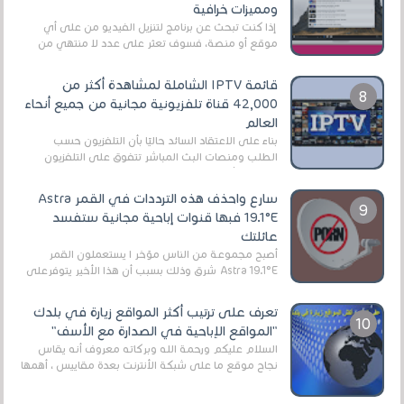
ومميزات خرافية
إذا كنت تبحث عن برنامج لتنزيل الفيديو من على أي
موقع أو منصة، فسوف تعثر على عدد لا منتهي من
الروابط الخاصة بالبرامج والتطبيقات في هذا المج...
قائمة IPTV الشاملة لمشاهدة أكثر من
42,000 قناة تلفزيونية مجانية من جميع أنحاء
العالم
بناءً على الاعتقاد السائد حاليًا بأن التلفزيون حسب
الطلب ومنصات البث المباشر تتفوق على التلفزيون
الرقمي الأرضي التقليدي، يُعدّ IPTV-org خيار...
سارع واحذف هذه الترددات في القمر Astra
19.1°E فبها قنوات إباحية مجانية ستفسد
عائلتك
أصبح مجموعة من الناس مؤخر ا يستعملون القمر
Astra 19.1°E شرق وذلك بسبب أن هذا الأخير يتوفرعلى
قنوات مميزة جدا تنقل العديد من البرامج اله...
تعرف على ترتيب أكثر المواقع زيارة في بلدك
"المواقع الإباحية في الصدارة مع الأسف"
السلام عليكم ورحمة الله وبركاته معروف أنه يقاس
نجاح موقع ما على شبكة الأنترنت بعدة مقاييس ، أهمها
عداد الزائرين للموقع، ويتم معرفة ذلك في...