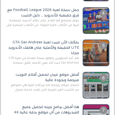
حمل نسخة لعبة Football League 2026 مع
فرق حقيقية للأندرويد .. دليل التثبيت
يتوفر لمجتمع كرة القدم على نظام أندرويد مجموعة
كبيرة من الألعاب عالية الجودة. من الألعاب الرسمية مثل
EA Sports FC 26 (المعروفة سابقًا باسم ...
يمكنك الآن تثبيت لعبة GTA San Andreas
LITE الخفيفة والأصلية على هاتفك الأندرويد
مجانا
قام أحد المطورين بإطلاق نسخة معدلة من لعبة GTA
San Andreas حيث أخد بعين الإعتبار تقليل مساحة
اللعبة وجعلها خفيفة LITE لهواتف الأندرويد ، وق...
أفضل موقع عربي لتحميل أفلام التورنت
مترجمة وبجودة عالية
السلام عليكم ورحمة الله وبركاته كثيرة هي المواقع
عبر الأنترنت الغير العربية التي تقدم خدمة تحميل
الأفلام على التورنت ، ومعظم هذه المواقع ل...
هذا أفضل برنامج جربته لتحميل جميع
الفيديوهات من أي مواقع بدقة عالية 4K